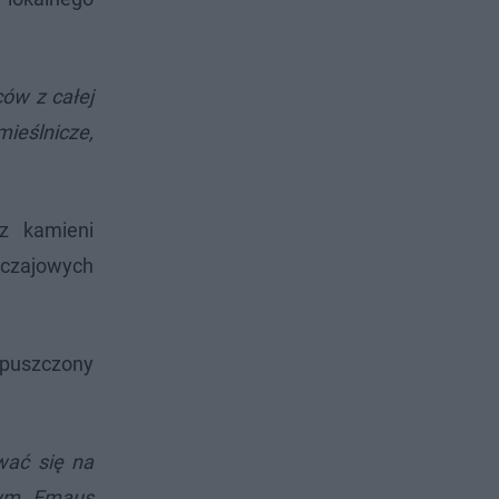
ów z całej
ieślnicze,
z kamieni
wyczajowych
opuszczony
wać się na
cym Emaus