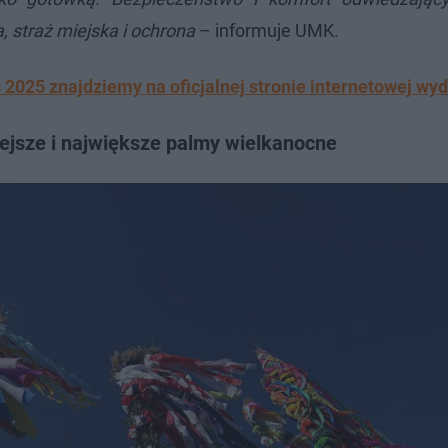
, straż miejska i ochrona
– informuje UMK.
025 znajdziemy na oficjalnej stronie internetowej wyd
ejsze i największe palmy wielkanocne