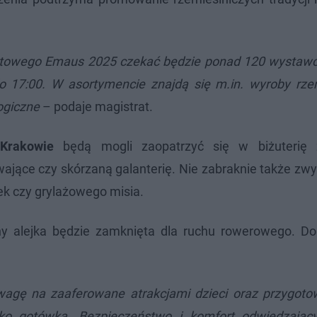
stowego Emaus 2025 czekać będzie ponad 120 wystawc
o 17:00. W asortymencie znajdą się m.in. wyroby rzem
ogiczne
– podaje magistrat.
Krakowie
będą mogli zaopatrzyć się w biżuterię 
wające czy skórzaną galanterię. Nie zabraknie także z
ek czy grylażowego misia.
ny alejka będzie zamknięta dla ruchu rowerowego. D
agę na zaaferowane atrakcjami dzieci oraz przygoto
lko gotówką. Bezpieczeństwo i komfort odwiedzają