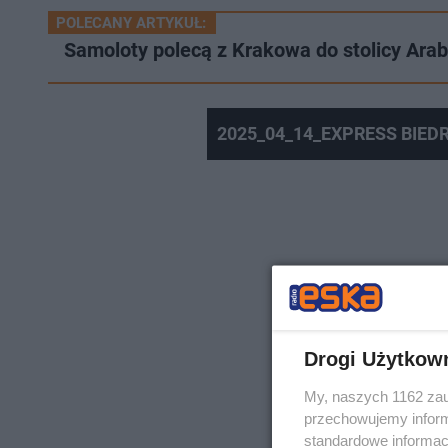
POLECANY ARTYKUŁ:
Samoloty polecą z Krakowa do stolicy Arab
2025_04_14_EXPRESS BIED
Drogi Użytkow
My, naszych 1162 zau
przechowujemy informa
standardowe informac