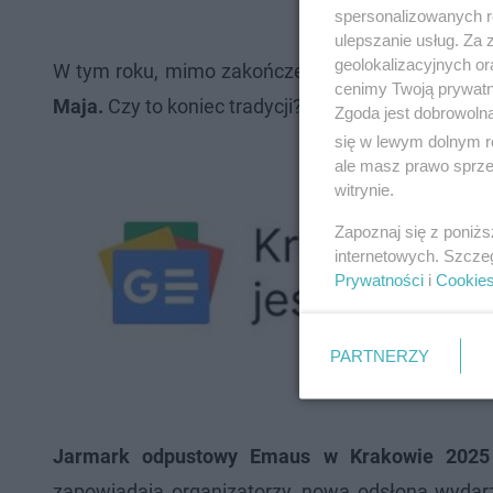
spersonalizowanych re
ulepszanie usług. Za
geolokalizacyjnych or
W tym roku, mimo zakończenia prac
jarmark odp
cenimy Twoją prywatno
Maja.
Czy to koniec tradycji?
Odpowiedzi na to py
Zgoda jest dobrowoln
się w lewym dolnym r
ale masz prawo sprzec
witrynie.
Zapoznaj się z poniż
internetowych. Szcze
Prywatności
i
Cookie
PARTNERZY
Jarmark odpustowy Emaus w Krakowie 2025 o
zapowiadają organizatorzy, nowa odsłona wydarz