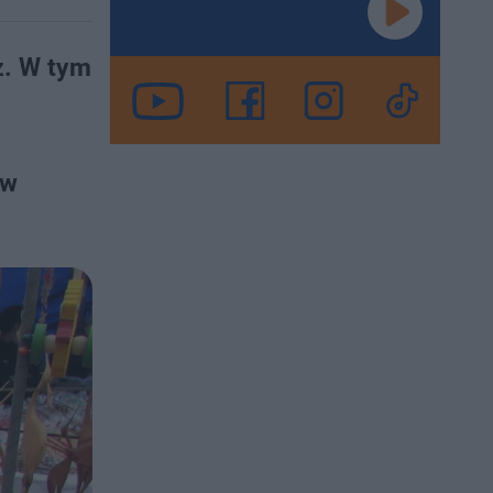
z. W tym
 w