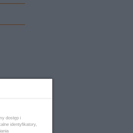
y dostęp i
lne identyfikatory,
iania