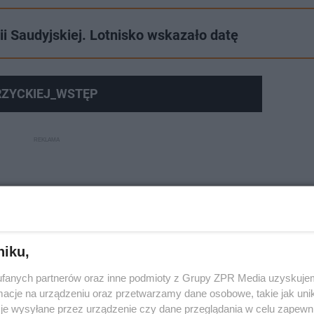
ii Saudyjskiej. Lotnisko wskazało datę
RZYCKIEJ_WSTĘP
niku,
fanych partnerów oraz inne podmioty z Grupy ZPR Media uzyskujem
cje na urządzeniu oraz przetwarzamy dane osobowe, takie jak unika
je wysyłane przez urządzenie czy dane przeglądania w celu zapewn