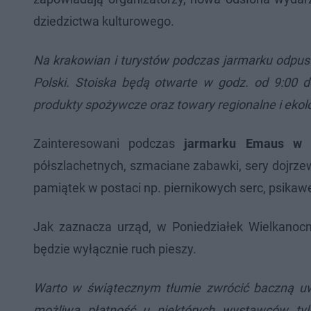
dziedzictwa kulturowego.
Na krakowian i turystów podczas jarmarku odpu
Polski. Stoiska będą otwarte w godz. od 9:00 d
produkty spożywcze oraz towary regionalne i ekol
Zainteresowani podczas
jarmarku Emaus w 
półszlachetnych, szmaciane zabawki, sery dojrze
pamiątek w postaci np. piernikowych serc, psikaw
Jak zaznacza urząd, w Poniedziałek Wielkanoc
będzie wyłącznie ruch pieszy.
Warto w świątecznym tłumie zwrócić baczną uw
możliwą płatność u niektórych wystawców ty