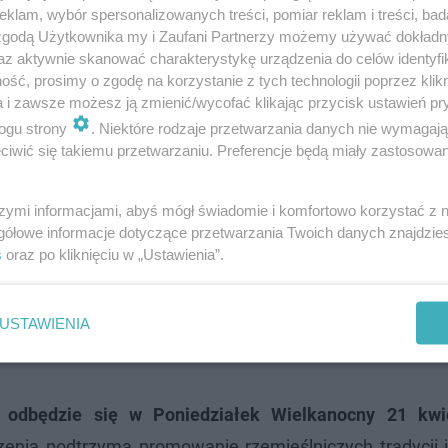
klam, wybór spersonalizowanych treści, pomiar reklam i treści, bad
 zgodą Użytkownika my i Zaufani Partnerzy możemy używać dokład
az aktywnie skanować charakterystykę urządzenia do celów identyfi
ustowy Emaus 2025 w Krakowie ponownie odbędzie się 
ść, prosimy o zgodę na korzystanie z tych technologii poprzez klikn
tanie szukaliśmy w osobnym materiale.
a i zawsze możesz ją zmienić/wycofać klikając przycisk ustawień pr
ogu strony
. Niektóre rodzaje przetwarzania danych nie wymagaj
iwić się takiemu przetwarzaniu. Preferencje będą miały zastosowanie
szymi informacjami, abyś mógł świadomie i komfortowo korzystać z
gółowe informacje dotyczące przetwarzania Twoich danych znajdzi
s
oraz po kliknięciu w „Ustawienia”.
USTAWIENIA
dbędzie się w Poniedziałek Wielkanocny 21 kwie
enia podtrzyma promowanie rzemieślniczych tradycji i