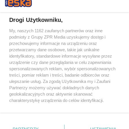
Drogi Użytkowniku,
My, naszych 1162 zaufanych partnerów oraz inne
Żaden utwór zamieszczony w serwisie nie może być powielany i
podmioty z Grupy ZPR Media uzyskujemy dostęp i
rozpowszechniany lub dalej rozpowszechniany w jakikolwiek sposób (w
przechowujemy informacje na urządzeniu oraz
tym także elektroniczny lub mechaniczny) na jakimkolwiek polu
eksploatacji w jakiejkolwiek formie, włącznie z umieszczaniem w
przetwarzamy dane osobowe, takie jak unikalne
Internecie bez pisemnej zgody właściciela praw. Jakiekolwiek użycie lub
identyfikatory, standardowe informacje wysyłane przez
wykorzystanie utworów w całości lub w części z naruszeniem prawa,
tzn. bez właściwej zgody, jest zabronione pod groźbą kary i może być
urządzenie czy dane przeglądania w celu zapewniania
ścigane prawnie.
spersonalizowanych reklam, wybór spersonalizowanych
treści, pomiar reklam i treści, badanie odbiorców oraz
ulepszanie usług. Za zgodą Użytkownika my i Zaufani
Partnerzy możemy używać dokładnych danych
geolokalizacyjnych oraz aktywnie skanować
charakterystykę urządzenia do celów identyfikacji.
Ponieważ cenimy Twoją prywatność, prosimy o zgodę na
O nas
korzystanie z tych technologii poprzez kliknięcie
Informacje prawne
„Akceptuję”. Zgoda jest dobrowolna i zawsze możesz ją
zmienić/wycofać klikając przycisk ustawień prywatności