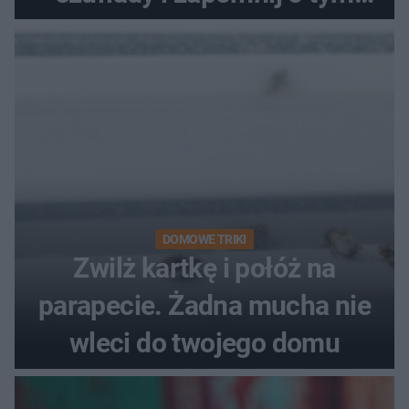
problemie. Sposób na
pociemniałą biżuterię
DOMOWE TRIKI
Zwilż kartkę i połóż na
parapecie. Żadna mucha nie
wleci do twojego domu