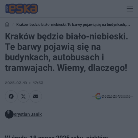
Kraków będzie biało-niebieski. Te barwy pojawią się na budynkach,
autobusach i tramwajach. Wiemy, dlaczego!
Kraków będzie biało-niebieski.
Te barwy pojawią się na
budynkach, autobusach i
tramwajach. Wiemy, dlaczego!
2025-03-19
17:53
Dodaj do Google
Krystian Janik
W środę, 19 marca 2025 roku, niektóre