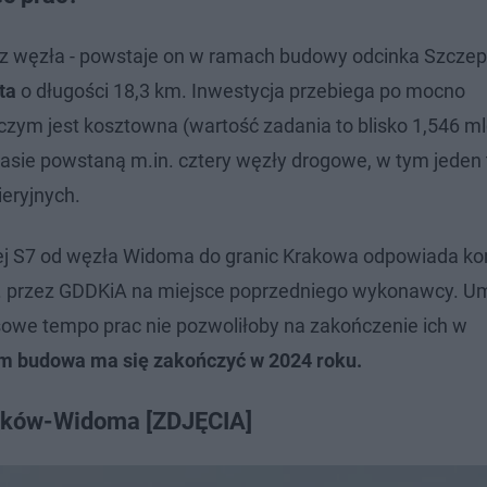
z węzła - powstaje on w ramach budowy odcinka Szcze
ta
o długości 18,3 km. Inwestycja przebiega po mocno
ym jest kosztowna (wartość zadania to blisko 1,546 mld 
sie powstaną m.in. cztery węzły drogowe, w tym jeden 
ieryjnych.
ej S7 od węzła Widoma do granic Krakowa odpowiada k
r. przez GDDKiA na miejsce poprzedniego wykonawcy. 
owe tempo prac nie pozwoliłoby na zakończenie ich w
 budowa ma się zakończyć w 2024 roku.
raków-Widoma [ZDJĘCIA]