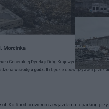
l. Morcinka
ału Generalnej Dyrekcji Dróg Krajowych i Autostrad, zm
wadzona
w środę o godz. 8
i będzie obowiązywała przez
o
y ul. Ku Raciborowicom a wjazdem na parking przy