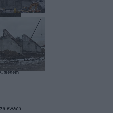
ieniona
k. siedem
 zalewach