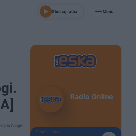
Słuchaj radia
Menu
a
gi.
Radio Online
IA]
daj do Google
TERAZ GRAMY