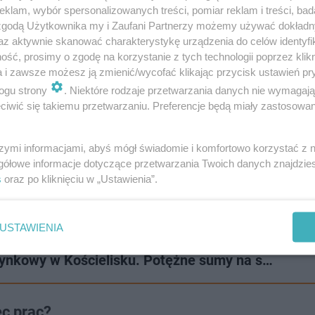
klam, wybór spersonalizowanych treści, pomiar reklam i treści, bad
 zgodą Użytkownika my i Zaufani Partnerzy możemy używać dokład
az aktywnie skanować charakterystykę urządzenia do celów identyfi
ść, prosimy o zgodę na korzystanie z tych technologii poprzez klikn
a i zawsze możesz ją zmienić/wycofać klikając przycisk ustawień pr
ogu strony
. Niektóre rodzaje przetwarzania danych nie wymagaj
iwić się takiemu przetwarzaniu. Preferencje będą miały zastosowanie
szymi informacjami, abyś mógł świadomie i komfortowo korzystać z
gółowe informacje dotyczące przetwarzania Twoich danych znajdzi
s
oraz po kliknięciu w „Ustawienia”.
USTAWIENIA
zynkowy w Kościelisku. Potężne sumy na s…
ec prac?