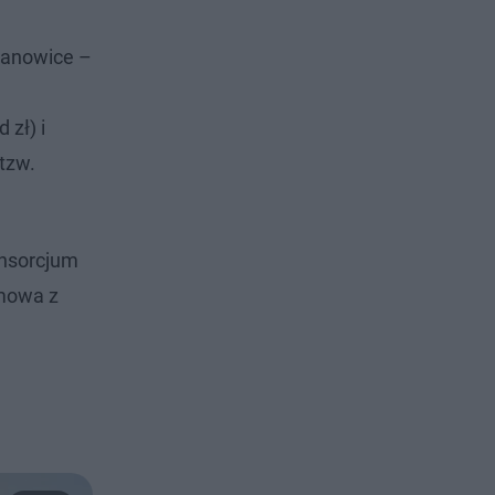
panowice –
zł) i
tzw.
onsorcjum
Umowa z