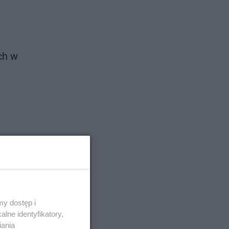
ch w
y dostęp i
lne identyfikatory,
iania