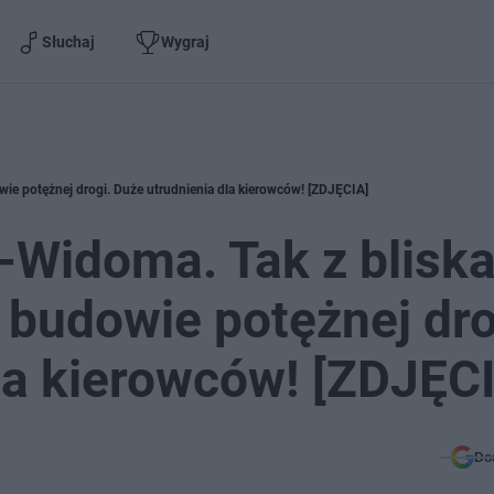
Słuchaj
Wygraj
ie potężnej drogi. Duże utrudnienia dla kierowców! [ZDJĘCIA]
Widoma. Tak z blisk
 budowie potężnej dro
la kierowców! [ZDJĘC
Do