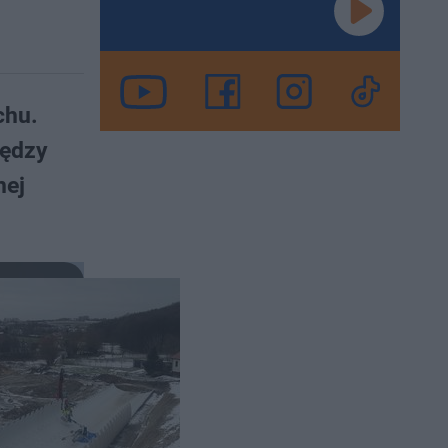
chu.
iędzy
nej