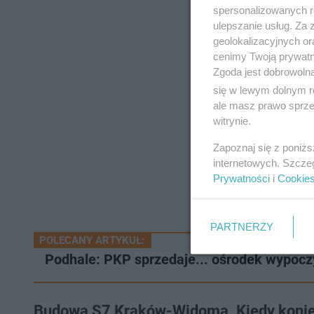
spersonalizowanych re
ulepszanie usług. Za
geolokalizacyjnych or
cenimy Twoją prywatno
Zgoda jest dobrowoln
się w lewym dolnym r
ale masz prawo sprzec
witrynie.
Zapoznaj się z poniż
internetowych. Szcze
Prywatności
i
Cookie
PARTNERZY
POLECANY ARTYKUŁ:
Podhale: PKP sprzedaje... ośrodek wypoc
Budowa S7 Kraków-Widoma. Kiedy koni