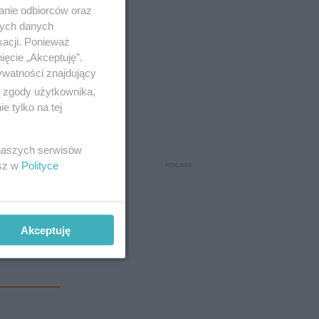
anie odbiorców oraz
nych danych
kacji. Ponieważ
ięcie „Akceptuję”.
ywatności znajdujący
ą zgody użytkownika,
 tylko na tej
 naszych serwisów
esz w
Polityce
Akceptuję