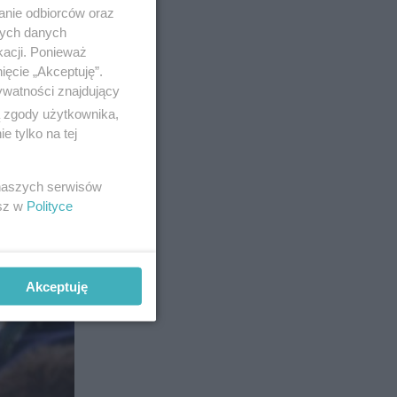
anie odbiorców oraz
nych danych
kacji. Ponieważ
ięcie „Akceptuję”.
ywatności znajdujący
ą zgody użytkownika,
 tylko na tej
 naszych serwisów
esz w
Polityce
10
Akceptuję