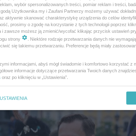
klam, wybór spersonalizowanych treści, pomiar reklam i treści, bad
 zgodą Użytkownika my i Zaufani Partnerzy możemy używać dokład
az aktywnie skanować charakterystykę urządzenia do celów identyfi
ść, prosimy o zgodę na korzystanie z tych technologii poprzez klikn
a i zawsze możesz ją zmienić/wycofać klikając przycisk ustawień pr
ogu strony
. Niektóre rodzaje przetwarzania danych nie wymagaj
iwić się takiemu przetwarzaniu. Preferencje będą miały zastosowanie
szymi informacjami, abyś mógł świadomie i komfortowo korzystać z
gółowe informacje dotyczące przetwarzania Twoich danych znajdzi
s
oraz po kliknięciu w „Ustawienia”.
USTAWIENIA