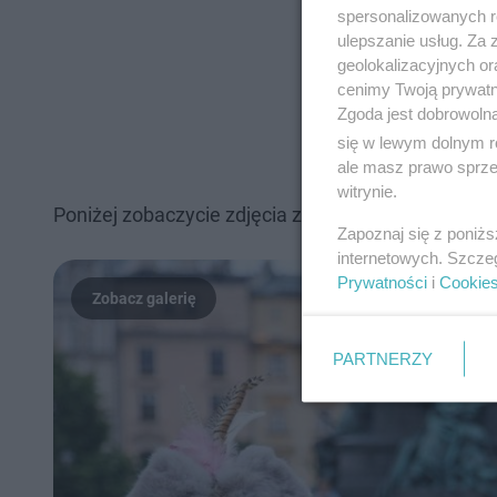
spersonalizowanych re
ulepszanie usług. Za
geolokalizacyjnych or
cenimy Twoją prywatno
Zgoda jest dobrowoln
się w lewym dolnym r
ale masz prawo sprzec
witrynie.
Poniżej zobaczycie zdjęcia z tego wydarzenia.
Zapoznaj się z poniż
internetowych. Szcze
Prywatności
i
Cookie
PARTNERZY