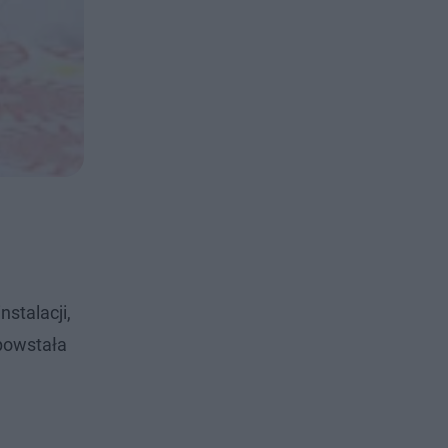
stalacji,
 powstała