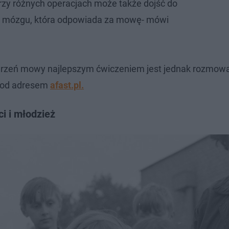
zy różnych operacjach może także dojść do
i mózgu, która odpowiada za mowę- mówi
burzeń mowy najlepszym ćwiczeniem jest jednak rozmowa
 pod adresem
afast.pl.
i i młodzież