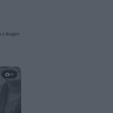
 z drugim
29