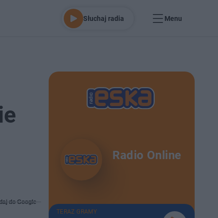
Słuchaj radia
Menu
ie
Radio Online
daj do Google
TERAZ GRAMY