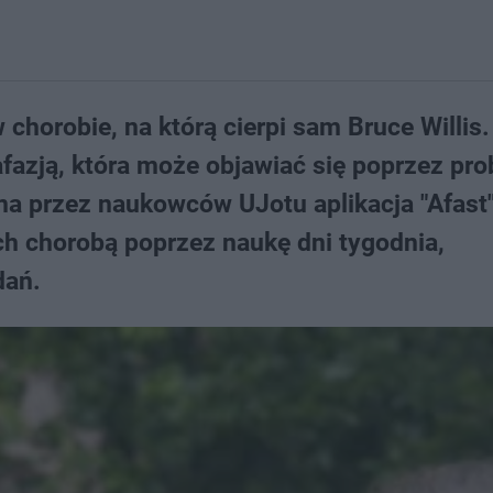
horobie, na którą cierpi sam Bruce Willis.
afazją, która może objawiać się poprzez pr
a przez naukowców UJotu aplikacja "Afast
ch chorobą poprzez naukę dni tygodnia,
dań.