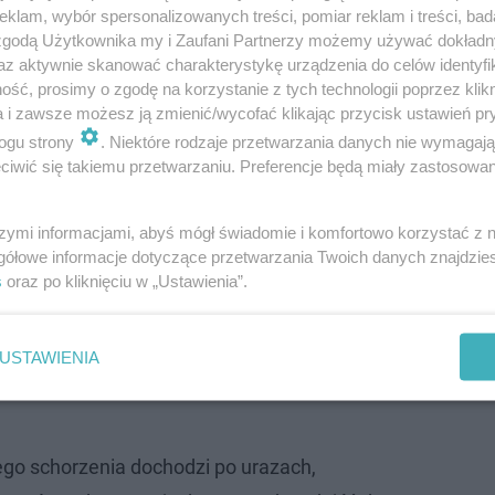
klam, wybór spersonalizowanych treści, pomiar reklam i treści, bad
 zgodą Użytkownika my i Zaufani Partnerzy możemy używać dokład
yczyny mogą być różne.
az aktywnie skanować charakterystykę urządzenia do celów identyfi
ść, prosimy o zgodę na korzystanie z tych technologii poprzez klikn
a i zawsze możesz ją zmienić/wycofać klikając przycisk ustawień pr
ogu strony
. Niektóre rodzaje przetwarzania danych nie wymagaj
iwić się takiemu przetwarzaniu. Preferencje będą miały zastosowanie
szymi informacjami, abyś mógł świadomie i komfortowo korzystać z
gółowe informacje dotyczące przetwarzania Twoich danych znajdzi
s
oraz po kliknięciu w „Ustawienia”.
USTAWIENIA
ego schorzenia dochodzi po urazach,