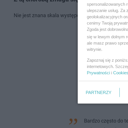
spersonalizowanych re
ulepszanie usług. Za
Nie jest znana skala występowania afazji. Jej prz
geolokalizacyjnych or
cenimy Twoją prywatno
Zgoda jest dobrowoln
się w lewym dolnym r
ale masz prawo sprzec
witrynie.
Zapoznaj się z poniż
internetowych. Szcze
Prywatności
i
Cookie
PARTNERZY
Bardzo często do t