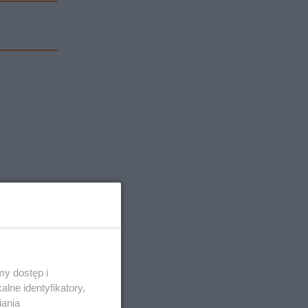
y dostęp i
lne identyfikatory,
iania
rycia