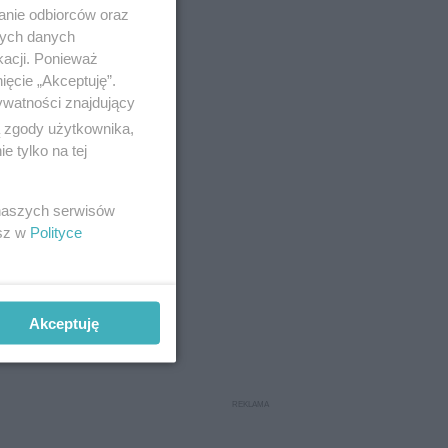
anie odbiorców oraz
nych danych
kacji. Ponieważ
ięcie „Akceptuję”.
ywatności znajdujący
ą zgody użytkownika,
 tylko na tej
 naszych serwisów
esz w
Polityce
Akceptuję