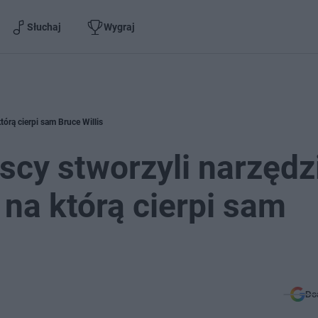
Słuchaj
Wygraj
órą cierpi sam Bruce Willis
cy stworzyli narzędz
 na którą cierpi sam
Do