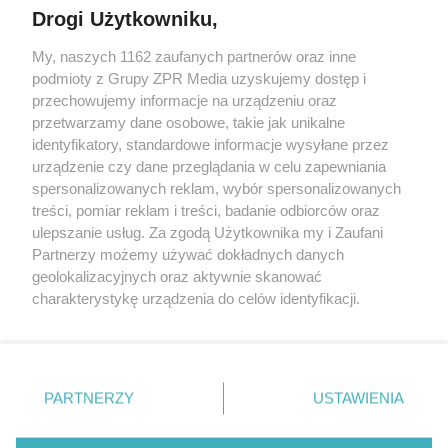
Drogi Użytkowniku,
My, naszych 1162 zaufanych partnerów oraz inne
Żaden utwór zamieszczony w serwisie nie może być powielany i
podmioty z Grupy ZPR Media uzyskujemy dostęp i
rozpowszechniany lub dalej rozpowszechniany w jakikolwiek sposób (w
przechowujemy informacje na urządzeniu oraz
tym także elektroniczny lub mechaniczny) na jakimkolwiek polu
eksploatacji w jakiejkolwiek formie, włącznie z umieszczaniem w
przetwarzamy dane osobowe, takie jak unikalne
Internecie bez pisemnej zgody właściciela praw. Jakiekolwiek użycie lub
identyfikatory, standardowe informacje wysyłane przez
wykorzystanie utworów w całości lub w części z naruszeniem prawa,
tzn. bez właściwej zgody, jest zabronione pod groźbą kary i może być
urządzenie czy dane przeglądania w celu zapewniania
ścigane prawnie.
spersonalizowanych reklam, wybór spersonalizowanych
treści, pomiar reklam i treści, badanie odbiorców oraz
ulepszanie usług. Za zgodą Użytkownika my i Zaufani
Partnerzy możemy używać dokładnych danych
geolokalizacyjnych oraz aktywnie skanować
charakterystykę urządzenia do celów identyfikacji.
Ponieważ cenimy Twoją prywatność, prosimy o zgodę na
O nas
korzystanie z tych technologii poprzez kliknięcie
Informacje prawne
„Akceptuję”. Zgoda jest dobrowolna i zawsze możesz ją
zmienić/wycofać klikając przycisk ustawień prywatności
PARTNERZY
USTAWIENIA
Nasze serwisy
znajdujący się w lewym dolnym rogu strony
. Niektóre
rodzaje przetwarzania danych nie wymagają zgody
© 2026 Grupa ZPR Media