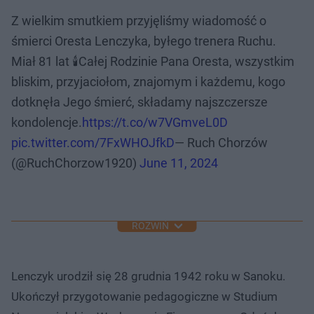
Z wielkim smutkiem przyjęliśmy wiadomość o
śmierci Oresta Lenczyka, byłego trenera Ruchu.
Miał 81 lat 🕯️Całej Rodzinie Pana Oresta, wszystkim
bliskim, przyjaciołom, znajomym i każdemu, kogo
dotknęła Jego śmierć, składamy najszczersze
kondolencje.
https://t.co/w7VGmveL0D
pic.twitter.com/7FxWHOJfkD
— Ruch Chorzów
(@RuchChorzow1920)
June 11, 2024
ROZWIŃ
Lenczyk urodził się 28 grudnia 1942 roku w Sanoku.
Ukończył przygotowanie pedagogiczne w Studium