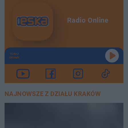
t
p
u
r
ł
z
u
o
d
Radio Online
u
TERAZ
GRAMY
NAJNOWSZE Z DZIAŁU KRAKÓW