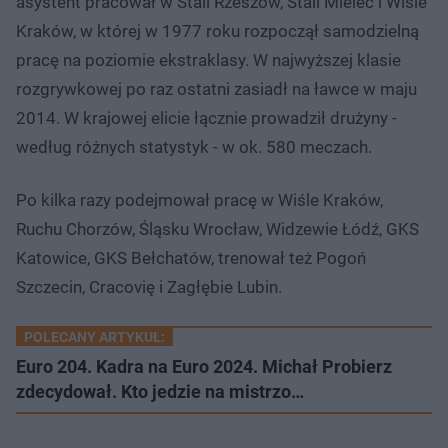
asystent pracował w Stali Rzeszów, Stali Mielec i Wiśle
Kraków, w której w 1977 roku rozpoczął samodzielną
pracę na poziomie ekstraklasy. W najwyższej klasie
rozgrywkowej po raz ostatni zasiadł na ławce w maju
2014. W krajowej elicie łącznie prowadził drużyny -
według różnych statystyk - w ok. 580 meczach.
Po kilka razy podejmował pracę w Wiśle Kraków,
Ruchu Chorzów, Śląsku Wrocław, Widzewie Łódź, GKS
Katowice, GKS Bełchatów, trenował też Pogoń
Szczecin, Cracovię i Zagłębie Lubin.
POLECANY ARTYKUŁ:
Euro 204. Kadra na Euro 2024. Michał Probierz
zdecydował. Kto jedzie na mistrzo…