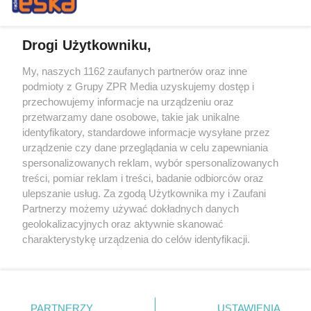
Drogi Użytkowniku,
My, naszych 1162 zaufanych partnerów oraz inne
Żaden utwór zamieszczony w serwisie nie może być powielany i
podmioty z Grupy ZPR Media uzyskujemy dostęp i
rozpowszechniany lub dalej rozpowszechniany w jakikolwiek sposób (w
przechowujemy informacje na urządzeniu oraz
tym także elektroniczny lub mechaniczny) na jakimkolwiek polu
eksploatacji w jakiejkolwiek formie, włącznie z umieszczaniem w
przetwarzamy dane osobowe, takie jak unikalne
Internecie bez pisemnej zgody właściciela praw. Jakiekolwiek użycie lub
identyfikatory, standardowe informacje wysyłane przez
wykorzystanie utworów w całości lub w części z naruszeniem prawa,
tzn. bez właściwej zgody, jest zabronione pod groźbą kary i może być
urządzenie czy dane przeglądania w celu zapewniania
ścigane prawnie.
spersonalizowanych reklam, wybór spersonalizowanych
treści, pomiar reklam i treści, badanie odbiorców oraz
ulepszanie usług. Za zgodą Użytkownika my i Zaufani
Partnerzy możemy używać dokładnych danych
geolokalizacyjnych oraz aktywnie skanować
charakterystykę urządzenia do celów identyfikacji.
Ponieważ cenimy Twoją prywatność, prosimy o zgodę na
O nas
korzystanie z tych technologii poprzez kliknięcie
Informacje prawne
„Akceptuję”. Zgoda jest dobrowolna i zawsze możesz ją
zmienić/wycofać klikając przycisk ustawień prywatności
PARTNERZY
USTAWIENIA
Nasze serwisy