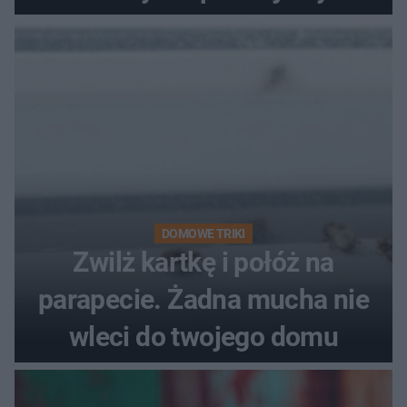
problemie. Sposób na
pociemniałą biżuterię
DOMOWE TRIKI
Zwilż kartkę i połóż na
parapecie. Żadna mucha nie
wleci do twojego domu