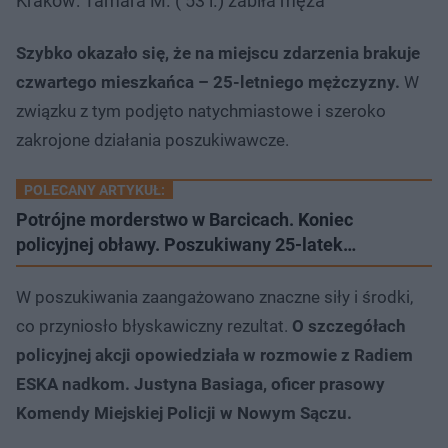
Kraków: Tamara M. ( 53 l.) zabiła męża
Szybko okazało się, że na miejscu zdarzenia brakuje
czwartego mieszkańca – 25-letniego mężczyzny.
W
związku z tym podjęto natychmiastowe i szeroko
zakrojone działania poszukiwawcze.
POLECANY ARTYKUŁ:
Potrójne morderstwo w Barcicach. Koniec
policyjnej obławy. Poszukiwany 25-latek…
W poszukiwania zaangażowano znaczne siły i środki,
co przyniosło błyskawiczny rezultat.
O szczegółach
policyjnej akcji opowiedziała w rozmowie z Radiem
ESKA nadkom. Justyna Basiaga, oficer prasowy
Komendy Miejskiej Policji w Nowym Sączu.