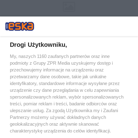
Drogi Użytkowniku,
My, naszych 1160 zaufanych partnerów oraz inne
Żaden utwór zamieszczony w serwisie nie może być powielany i
podmioty z Grupy ZPR Media uzyskujemy dostęp i
rozpowszechniany lub dalej rozpowszechniany w jakikolwiek sposób (w
przechowujemy informacje na urządzeniu oraz
tym także elektroniczny lub mechaniczny) na jakimkolwiek polu
eksploatacji w jakiejkolwiek formie, włącznie z umieszczaniem w
przetwarzamy dane osobowe, takie jak unikalne
Internecie bez pisemnej zgody właściciela praw. Jakiekolwiek użycie lub
identyfikatory, standardowe informacje wysyłane przez
wykorzystanie utworów w całości lub w części z naruszeniem prawa,
tzn. bez właściwej zgody, jest zabronione pod groźbą kary i może być
urządzenie czy dane przeglądania w celu zapewniania
ścigane prawnie.
spersonalizowanych reklam, wybór spersonalizowanych
treści, pomiar reklam i treści, badanie odbiorców oraz
ulepszanie usług. Za zgodą Użytkownika my i Zaufani
Partnerzy możemy używać dokładnych danych
geolokalizacyjnych oraz aktywnie skanować
charakterystykę urządzenia do celów identyfikacji.
Ponieważ cenimy Twoją prywatność, prosimy o zgodę na