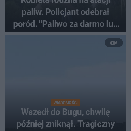
paliw. Policjant odebrał
poród. "Paliwo za darmo lub
50 %!"
6
WIADOMOŚCI
Wszedł do Bugu, chwilę
później zniknął. Tragiczny