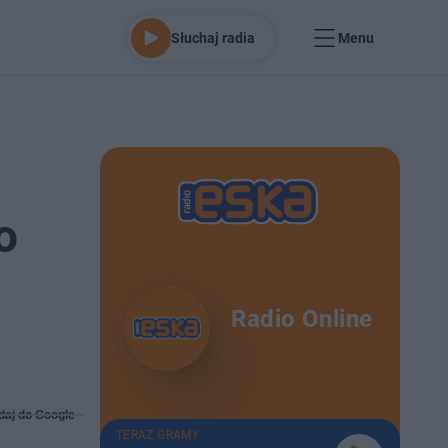
Słuchaj radia
Menu
o
Radio Online
daj do Google
TERAZ GRAMY