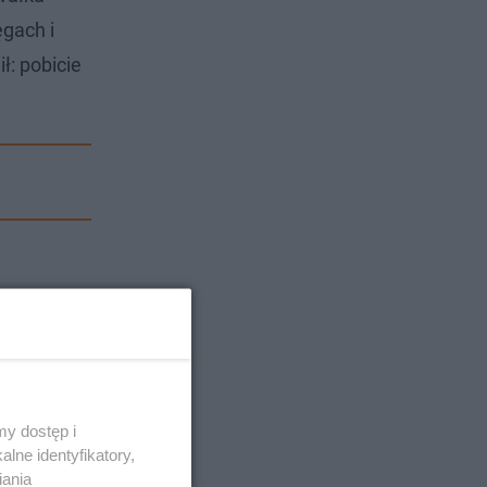
ęgach i
ł: pobicie
y dostęp i
lne identyfikatory,
iania