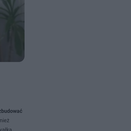
 zbudować
nież
wałka