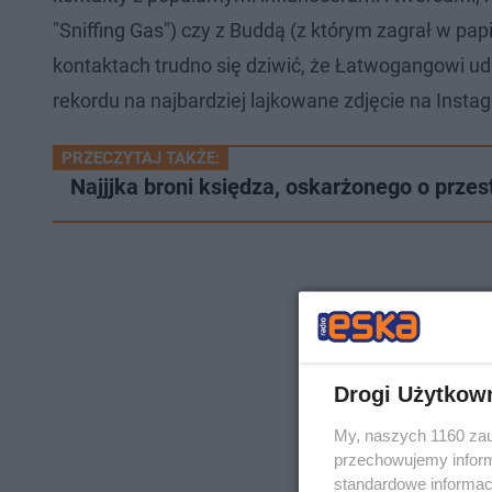
"Sniffing Gas") czy z Buddą (z którym zagrał w pap
kontaktach trudno się dziwić, że Łatwogangowi udał
rekordu na najbardziej lajkowane zdjęcie na Insta
PRZECZYTAJ TAKŻE:
Najjjka broni księdza, oskarżonego o prze
Drogi Użytkow
My, naszych 1160 zau
przechowujemy informa
standardowe informac