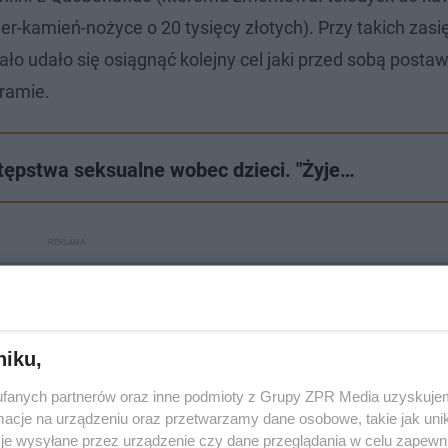
ier-kamień-nożyce o 20 tysięcy złotych). Przy takich zasi
o udało się osiągnąć kolejny cel jaki przed sobą postawi
gramie.
stępstwa seksualne wobec dzieci. "Żyje…
niku,
fanych partnerów oraz inne podmioty z Grupy ZPR Media uzyskujem
cje na urządzeniu oraz przetwarzamy dane osobowe, takie jak unika
je wysyłane przez urządzenie czy dane przeglądania w celu zapewn