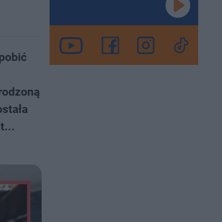
 pobić
arodzoną
ostała
...