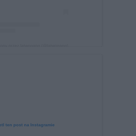
iony przez latwogang (@latwogang)
tl ten post na Instagramie