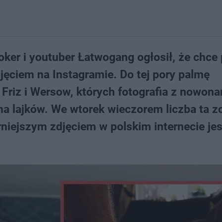
oker i youtuber Łatwogang ogłosił, że chce
djęciem na Instagramie. Do tej pory palmę
i Friz i Wersow, których fotografia z nowon
na lajków. We wtorek wieczorem liczba ta z
niejszym zdjęciem w polskim internecie jest