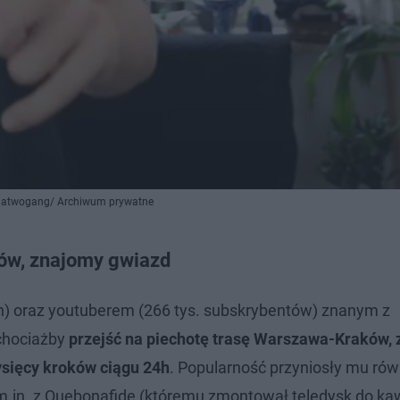
@latwogang/ Archiwum prywatne
dów, znajomy gwiazd
h) oraz youtuberem (266 tys. subskrybentów) znanym z
 chociażby
przejść na piechotę trasę Warszawa-Kraków,
ysięcy kroków ciągu 24h
. Popularność przyniosły mu rów
 m.in. z Quebonafide (któremu zmontował teledysk do ka