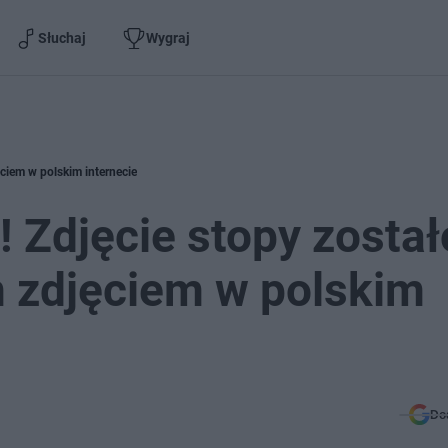
Słuchaj
Wygraj
ęciem w polskim internecie
! Zdjęcie stopy został
m zdjęciem w polskim
Do