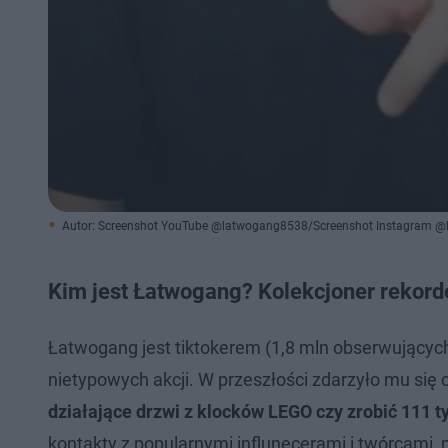
Autor: Screenshot YouTube @latwogang8538/Screenshot Instagram 
Kim jest Łatwogang? Kolekcjoner rekor
Łatwogang jest tiktokerem (1,8 mln obserwującyc
nietypowych akcji. W przeszłości zdarzyło mu się
działające drzwi z klocków LEGO czy zrobić 111 t
kontakty z popularnymi influnecerami i twórcami,