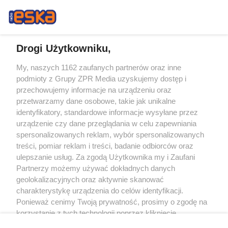
Drogi Użytkowniku,
My, naszych 1162 zaufanych partnerów oraz inne
Żaden utwór zamieszczony w serwisie nie może być powielany i
podmioty z Grupy ZPR Media uzyskujemy dostęp i
rozpowszechniany lub dalej rozpowszechniany w jakikolwiek sposób (w
tym także elektroniczny lub mechaniczny) na jakimkolwiek polu
przechowujemy informacje na urządzeniu oraz
eksploatacji w jakiejkolwiek formie, włącznie z umieszczaniem w Internecie
przetwarzamy dane osobowe, takie jak unikalne
bez pisemnej zgody właściciela praw. Jakiekolwiek użycie lub
wykorzystanie utworów w całości lub w części z naruszeniem prawa, tzn.
identyfikatory, standardowe informacje wysyłane przez
bez właściwej zgody, jest zabronione pod groźbą kary i może być ścigane
urządzenie czy dane przeglądania w celu zapewniania
prawnie.
spersonalizowanych reklam, wybór spersonalizowanych
treści, pomiar reklam i treści, badanie odbiorców oraz
ulepszanie usług. Za zgodą Użytkownika my i Zaufani
Partnerzy możemy używać dokładnych danych
geolokalizacyjnych oraz aktywnie skanować
charakterystykę urządzenia do celów identyfikacji.
Ponieważ cenimy Twoją prywatność, prosimy o zgodę na
O nas
korzystanie z tych technologii poprzez kliknięcie
Informacje prawne
„Akceptuję”. Zgoda jest dobrowolna i zawsze możesz ją