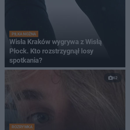
PIŁKA NOŻNA
Wisła Kraków wygrywa z Wisłą
Płock. Kto rozstrzygnął losy
spotkania?
62
ROZRYWKA