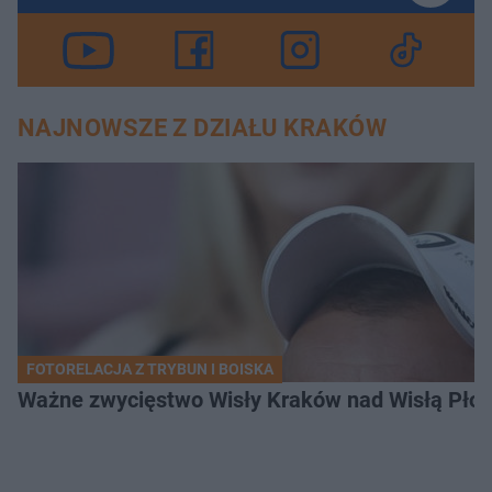
NAJNOWSZE Z DZIAŁU KRAKÓW
FOTORELACJA Z TRYBUN I BOISKA
Ważne zwycięstwo Wisły Kraków nad Wisłą Płoc