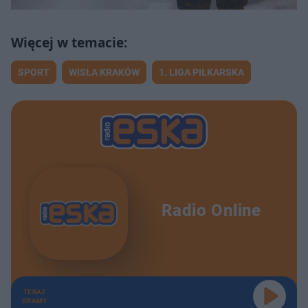
SPORT
WISŁA KRAKÓW
1. LIGA PIŁKARSKA
Radio Online
TERAZ
GRAMY