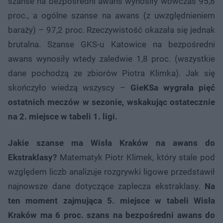
szanse na bezpośredni awans wynosiły wówczas 95,8
proc., a ogólne szanse na awans (z uwzględnieniem
baraży) – 97,2 proc. Rzeczywistość okazała się jednak
brutalna. Szanse GKS-u Katowice na bezpośredni
awans wynosiły wtedy zaledwie 1,8 proc. (wszystkie
dane pochodzą ze zbiorów Piotra Klimka). Jak się
skończyło wiedzą wszyscy –
GieKSa wygrała pięć
ostatnich meczów w sezonie, wskakując ostatecznie
na 2. miejsce w tabeli 1. ligi.
Jakie szanse ma Wisła Kraków na awans do
Ekstraklasy?
Matematyk Piotr Klimek, który stale pod
względem liczb analizuje rozgrywki ligowe przedstawił
najnowsze dane dotyczące zaplecza ekstraklasy.
Na
ten moment zajmująca 5. miejsce w tabeli Wisła
Kraków ma 6 proc. szans na bezpośredni awans do