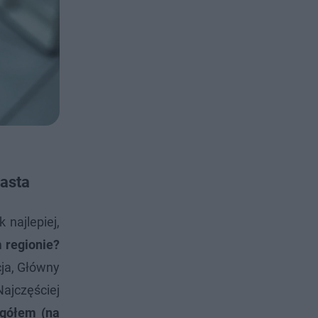
iasta
najlepiej,
 regionie?
cja, Główny
ajczęściej
ogółem (na