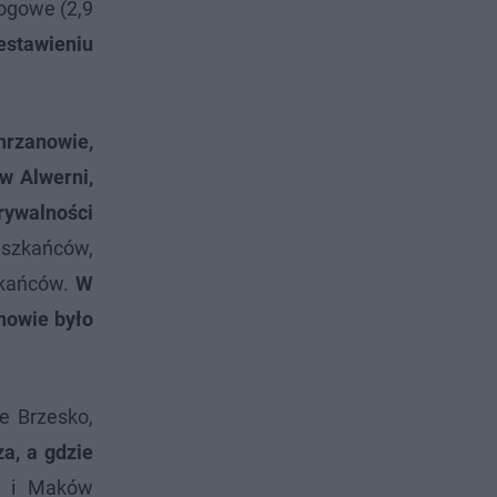
rogowe (2,9
stawieniu
hrzanowie,
w Alwerni,
rywalności
eszkańców,
zkańców.
W
nowie było
e Brzesko,
a, a gdzie
a i Maków