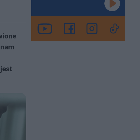
wione
ą nam
jest