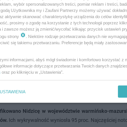
klam, wybór spersonalizowanych treści, pomiar reklam i treści, bad
 zgodą Użytkownika my i Zaufani Partnerzy możemy używać dokład
az aktywnie skanować charakterystykę urządzenia do celów identyfi
ść, prosimy o zgodę na korzystanie z tych technologii poprzez klikn
a i zawsze możesz ją zmienić/wycofać klikając przycisk ustawień pr
ogu strony
. Niektóre rodzaje przetwarzania danych nie wymagaj
iwić się takiemu przetwarzaniu. Preferencje będą miały zastosowanie
szymi informacjami, abyś mógł świadomie i komfortowo korzystać z
gółowe informacje dotyczące przetwarzania Twoich danych znajdzi
s
oraz po kliknięciu w „Ustawienia”.
USTAWIENIA
yfikowano Nidzicę w województwie warmińsko-mazurs
ców.
Ich wykrywalność wyniosła 95 proc. Najczęściej not