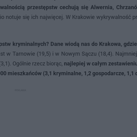
walnością przestępstw cechują się Alwernia, Chrzanów
dnio notuje się ich najwięcej. W Krakowie wykrywalność 
ępstw kryminalnych?
Dane wiodą nas do Krakowa, gdzie
est w Tarnowie (19,5) i w Nowym Sączu (18,4). Najmniej
,1). Ogólnie rzecz biorąc,
najlepiej w całym zestawieni
000 mieszkańców (3,1 kryminalne, 1,2 gospodarcze, 1,1