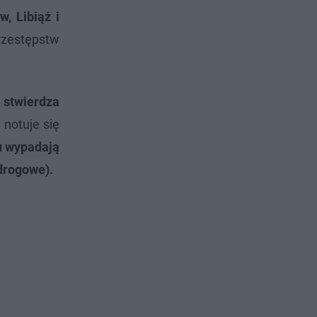
, Libiąż i
przestępstw
 stwierdza
 notuje się
u wypadają
 drogowe).