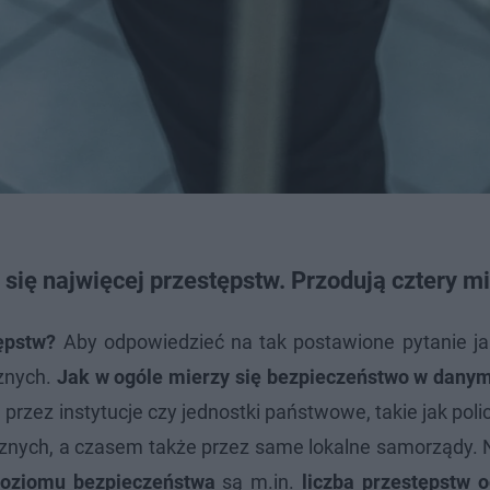
się najwięcej przestępstw. Przodują cztery m
ępstw?
Aby odpowiedzieć na tak postawione pytanie jak 
znych.
Jak w ogóle mierzy się bezpieczeństwo w danym
zez instytucje czy jednostki państwowe, takie jak poli
znych, a czasem także przez same lokalne samorządy. N
poziomu bezpieczeństwa
są m.in.
liczba przestępstw 