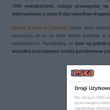
1000 mieszkańców), rodzaje przestępstw, np.
wykrywalności, a także liczba wypadków drogowyc
Serwis „Polska w Liczbach”
zebrał dane dotycz
zaznaczyć, że to, że dane miasto przoduje w r
niebezpieczne. Pamiętajmy, że
dane są jedynie
wszystkie przestępstwa zostały potraktowane jed
Drogi Użytkow
My, naszych 1162 zau
przechowujemy informa
standardowe informac