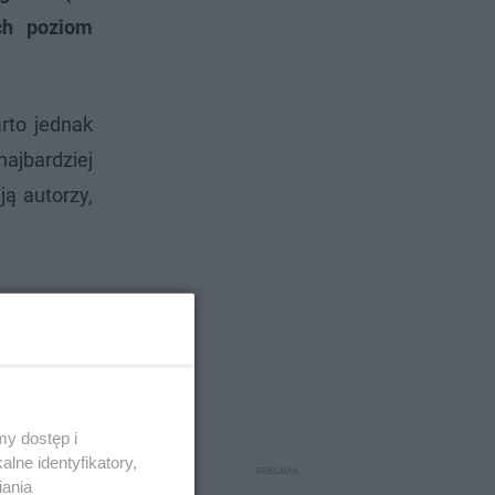
ich poziom
to jednak
ajbardziej
ją autorzy,
y dostęp i
lne identyfikatory,
iania