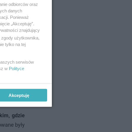
anie odbiorców oraz
nych danych
kacji. Ponieważ
ięcie „Akceptuję”.
ywatności znajdujący
ą zgody użytkownika,
 tylko na tej
 naszych serwisów
esz w
Polityce
Akceptuję
kim, gdzie
owane były