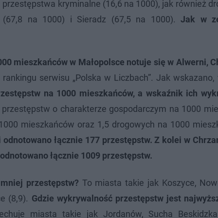
 przestępstwa kryminalne (16,6 na 1000), jak również d
 (67,8 na 1000) i Sieradz (67,5 na 1000).
Jak w ze
1000 mieszkańców w Małopolsce notuje się w Alwerni, C
w rankingu serwisu „Polska w Liczbach”. Jak wskazano,
 przestępstw na 1000 mieszkańców, a wskaźnik ich wyk
 przestępstw o charakterze gospodarczym na 1000 mi
a 1000 mieszkańców oraz 1,5 drogowych na 1000 mies
 odnotowano łącznie 177 przestępstw. Z kolei w Chrza
ku odnotowano łącznie 1009 przestępstw.
jmniej przestępstw?
To miasta takie jak Koszyce, Now
e (8,9).
Gdzie wykrywalność przestępstw jest najwyższ
echuje miasta takie jak Jordanów, Sucha Beskidzk