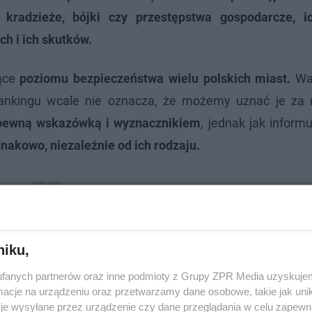
 kradzieże, bójki czy przestępstwa gospodarcze, 
h i ich skutków.
ące
poziomu bezpieczeństwa wielu polskich miast.
War
ankingu wcale nie oznacza, że możemy uznać je za n
 pewną wskazówką i wyznacznikiem
, jednak jak informu
nakowo, niezależnie od ich rodzaju.
niku,
fanych partnerów oraz inne podmioty z Grupy ZPR Media uzyskujem
cje na urządzeniu oraz przetwarzamy dane osobowe, takie jak unika
je wysyłane przez urządzenie czy dane przeglądania w celu zapewn