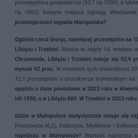
przestępstwa gospodarcze (53,7 na 1000), a także
na 1000). Kolejne miejsca zajmują Włocławek
przestępczości wypada Małopolska?
Ogólnie rzecz biorąc, najwięcej przestępstw na 
Libiążu i Trzebini.
Miasta te zajęły 14. miejsce 
Chrzanowie, Libiążu i Trzebini notuje się 53,9
wynosi 92 proc.
W miastach tych stwierdzono 39
12,1 przestępstw o charakterze kryminalnym n
oparciu o dane powiatowe w 2023 roku w Alwerni
ich 1850, a w Libiążu 869. W Trzebini w 2023 ro
Gdzie w Małopolsce statystycznie notuje się na
Proszowice (6,2), Dobczyce, Myślenice i Sułkowic
najniższa w Małopolsce?
Wartość najniższa c