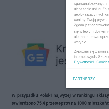
spersonalizowanych re
ulepszanie usług. Za
geolokalizacyjnych or
cenimy Twoją prywatno
Zgoda jest dobrowoln
się w lewym dolnym r
ale masz prawo sprzec
witrynie.
Zapoznaj się z poniż
internetowych. Szcze
Prywatności
i
Cookie
PARTNERZY
W przypadku Polski najwyżej w rankingu sklas
stwierdzono 75,4 przestępstw na 1000 mieszkań