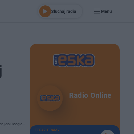
Słuchaj radia
Menu
j
Radio Online
daj do Google
TERAZ GRAMY