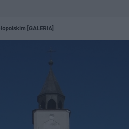
ałopolskim [GALERIA]