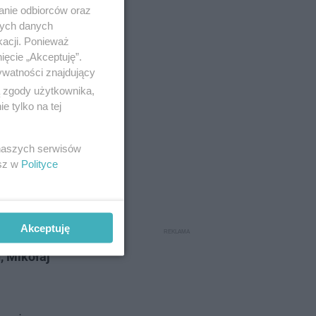
anie odbiorców oraz
nych danych
kacji. Ponieważ
ięcie „Akceptuję”.
ywatności znajdujący
ą zgody użytkownika,
 tylko na tej
 naszych serwisów
esz w
Polityce
wotnie
 wieków
Akceptuję
, w latach
, Mikołaj