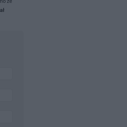
mo że
ał