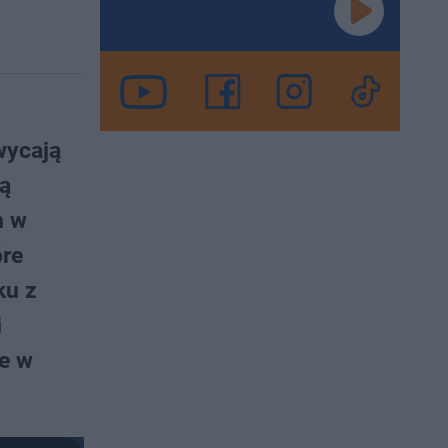
wycają
wą
m w
óre
ku z
i
ie w