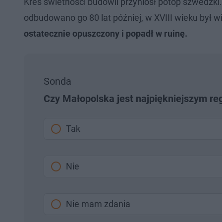
Kres świetności budowli przyniósł potop szwedzki
odbudowano go 80 lat później, w XVIII wieku był wi
ostatecznie opuszczony i popadł w ruinę.
Sonda
Czy Małopolska jest najpiękniejszym r
Tak
Nie
Nie mam zdania