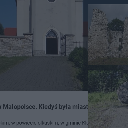
 w Małopolsce. Kiedyś była miastem
m, w powiecie olkuskim, w gminie Klucze, której dzieje 