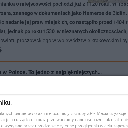
anka o miejscowości pochodzi już z 1120 roku. W 138
trzała, znanego w dokumentach jako Nemerze de Bidlin.
yło
nadanie jej praw miejskich, co nastąpiło przed 1404 
at, jednak po roku 1530, w nieznanych okolicznościach, 
o powiatu proszowskiego w województwie krakowskim i by
ja.
 w Polsce. To jedno z najpiękniejszych…
opolskę!
niku,
fanych partnerów oraz inne podmioty z Grupy ZPR Media uzyskujem
cje na urządzeniu oraz przetwarzamy dane osobowe, takie jak unika
je wysyłane przez urządzenie czy dane przeglądania w celu zapewn