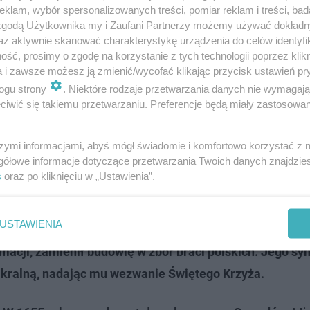
klam, wybór spersonalizowanych treści, pomiar reklam i treści, bad
 zgodą Użytkownika my i Zaufani Partnerzy możemy używać dokład
az aktywnie skanować charakterystykę urządzenia do celów identyfi
ść, prosimy o zgodę na korzystanie z tych technologii poprzez klikn
a i zawsze możesz ją zmienić/wycofać klikając przycisk ustawień pr
ogu strony
. Niektóre rodzaje przetwarzania danych nie wymagaj
iwić się takiemu przetwarzaniu. Preferencje będą miały zastosowanie
szymi informacjami, abyś mógł świadomie i komfortowo korzystać z
gółowe informacje dotyczące przetwarzania Twoich danych znajdzi
s
oraz po kliknięciu w „Ustawienia”.
 o którym pierwsze źródła wspominają w 1400 roku.
Pier
nna, otoczona wałami, a później murem. Na przestrzeni
USTAWIENIA
Bonerów przebudował go na kościół katolicki. Następnie
macji, zamienił budowlę w zbór braci polskich. Jego syn
sakralną, nadając mu wezwanie Świętego Krzyża.