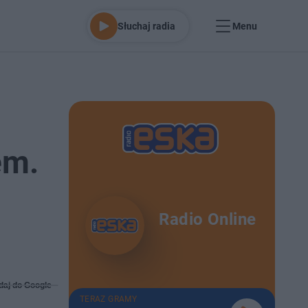
Słuchaj radia
Menu
em.
Radio Online
daj do Google
TERAZ GRAMY