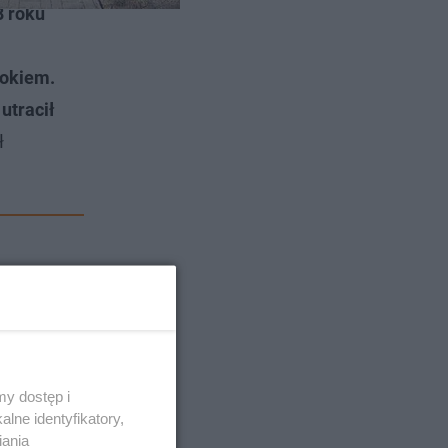
8 roku
rokiem.
utracił
ł
y dostęp i
lne identyfikatory,
iania