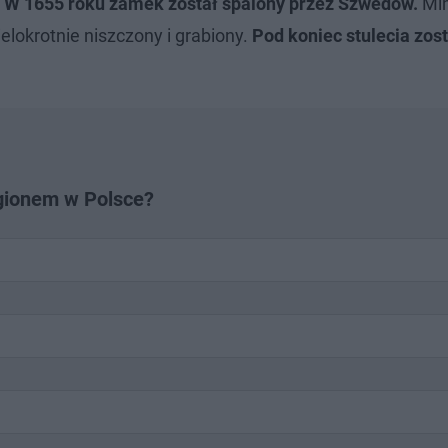
.
W 1655 roku zamek został spalony przez Szwedów.
Mi
elokrotnie niszczony i grabiony.
Pod koniec stulecia zost
egionem w Polsce?