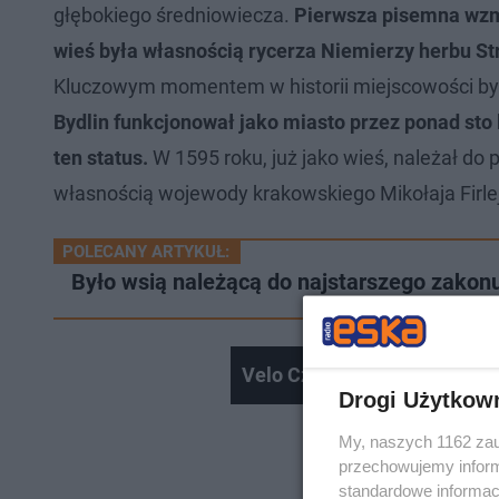
głębokiego średniowiecza.
Pierwsza pisemna wzmi
wieś była własnością rycerza Niemierzy herbu S
Kluczowym momentem w historii miejscowości b
Bydlin funkcjonował jako miasto przez ponad sto l
ten status.
W 1595 roku, już jako wieś, należał d
własnością wojewody krakowskiego Mikołaja Firle
POLECANY ARTYKUŁ:
Było wsią należącą do najstarszego zakonu
Velo Czorsztyn - Odkryj Mał
Drogi Użytkow
My, naszych 1162 zau
przechowujemy informa
standardowe informac