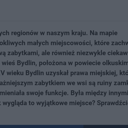
ych regionów w naszym kraju. Na mapie
okliwych małych miejscowości, które zach
wą zabytkami, ale również niezwykle cieka
ie wieś Bydlin, położona w powiecie olkuski
V wieku Bydlin uzyskał prawa miejskiej, kt
ważniejszym zabytkiem we wsi są ruiny zam
mieniała swoje funkcje. Była między innym
ak wygląda to wyjątkowe miejsce? Sprawdźc