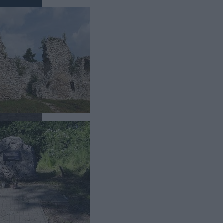
sięgają