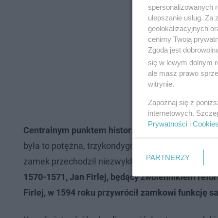
spersonalizowanych re
ulepszanie usług. Za
geolokalizacyjnych or
cenimy Twoją prywatno
Zgoda jest dobrowoln
się w lewym dolnym r
ale masz prawo sprzec
witrynie.
Zapoznaj się z poniż
internetowych. Szcze
Prywatności
i
Cookie
Centralnym punktem historii Bydlina jest zamek,
była to potężna, trzykondygnacyjna budowla obro
PARTNERZY
zamek przechodził niezwykłe transformacje.
Ród 
1570-1571, Jan Firlej, będący zwolennikiem refor
Firlej, w 1594 roku przywrócił zamkowi funkcję 