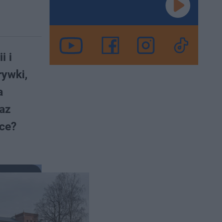
i i
rywki,
a
az
sce?