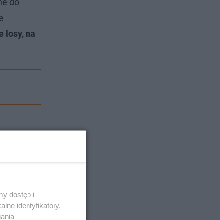
ne do
e
 losy, na
y dostęp i
lne identyfikatory,
iania