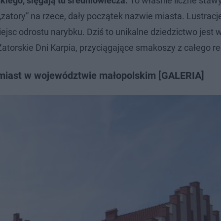
kiego, sięgają tu średniowiecza.
To właśnie liczne stawy
zatory” na rzece, dały początek nazwie miasta. Lustracje
miejsc odrostu narybku. Dziś to unikalne dziedzictwo jest
atorskie Dni Karpia, przyciągające smakoszy z całego re
h miast w województwie małopolskim [GALERIA]