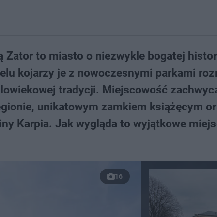
ator to miasto o niezwykle bogatej histori
elu kojarzy je z nowoczesnymi parkami roz
elowiekowej tradycji. Miejscowość zachwyc
regionie, unikatowym zamkiem książęcym or
iny Karpia. Jak wygląda to wyjątkowe miej
16