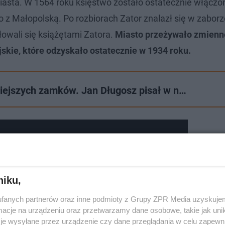
miasta. W 1564 roku księstwo zostało ostatecznie włączo
o z Małopolską. Po rozbiorach Zator znalazł się w zaborz
ułowali się książętami Zatora.
Miasto przeżywało zmienne
skie, które odzyskało ostatecznie w 1934 roku.
niejszych zamków. Jan Długosz pisał w n…
niku,
fanych partnerów oraz inne podmioty z Grupy ZPR Media uzyskujem
cje na urządzeniu oraz przetwarzamy dane osobowe, takie jak unika
je wysyłane przez urządzenie czy dane przeglądania w celu zapewn