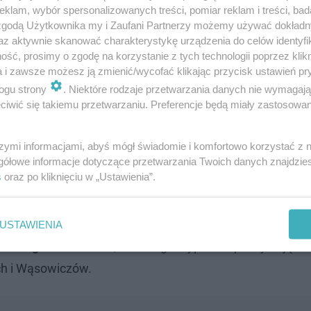
klam, wybór spersonalizowanych treści, pomiar reklam i treści, bad
 zgodą Użytkownika my i Zaufani Partnerzy możemy używać dokład
az aktywnie skanować charakterystykę urządzenia do celów identyfi
ść, prosimy o zgodę na korzystanie z tych technologii poprzez klikn
a i zawsze możesz ją zmienić/wycofać klikając przycisk ustawień pr
ogu strony
. Niektóre rodzaje przetwarzania danych nie wymagaj
iwić się takiemu przetwarzaniu. Preferencje będą miały zastosowanie
tności jest zamek, dawna siedziba książąt zatorskich.
szymi informacjami, abyś mógł świadomie i komfortowo korzystać z
 XIX stuleciu gruntownie przebudowana przez ród Potock
gółowe informacje dotyczące przetwarzania Twoich danych znajdzi
s
oraz po kliknięciu w „Ustawienia”.
wybitnego architekta Franciszka Marii Lanciego.
Dziś
em, stanowi jedną z największych atrakcji Zatora.
Wok
kupia się historyczne centrum miasta.
W panoramie dom
USTAWIENIA
. Jerzego z 1393 roku
, w którego kryptach spoczywają d
ich i Wąsowiczów.