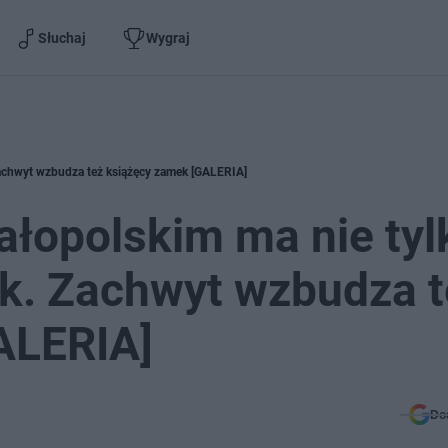
Słuchaj
Wygraj
 Zachwyt wzbudza też książęcy zamek [GALERIA]
ałopolskim ma nie tyl
ek. Zachwyt wzbudza 
ALERIA]
Do