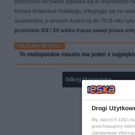
przeszłość na trwałe zapisała się w charakterze 
Korony Królestwa Polskiego, integrując się na now
austriackim, a cesarze Austrii aż do 1918 roku tyt
przełomie XIX i XX wieku tracąc nawet prawa miej
POLECANY ARTYKUŁ:
To małopolskie miasto ma jeden z najpięk
Odkryj Małopolskę
Drogi Użytkow
My, naszych 1162 zau
przechowujemy informa
standardowe informac