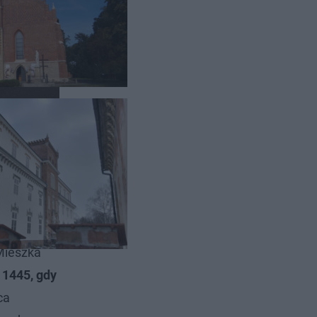
kiem
Mieszka
 1445, gdy
ca