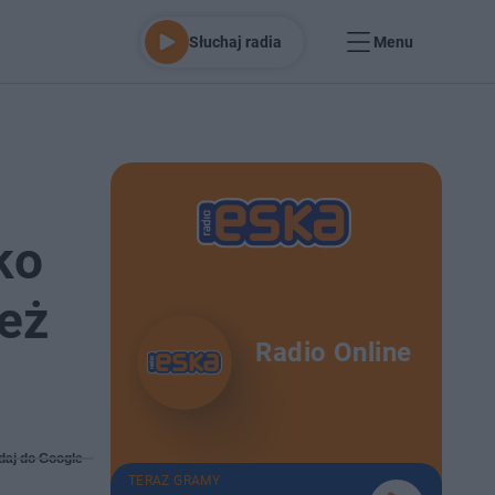
Słuchaj radia
Menu
ko
też
Radio Online
daj do Google
TERAZ GRAMY