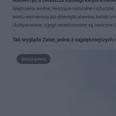
hodowli ryb, a zwłaszcza słynnego karpia królews
spiętrzenia wodne, tworzące naturalne i sztuczne „
wieku wymieniały już dziesiątki stawów, tarlisk i 
i kultywowane, a jego zwieńczeniem są coroczne Z
Tak wygląda Zator, jedno z najpiękniejszyc