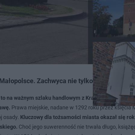
 Małopolsce. Zachwyca nie tylko pięknym ryn
edy to na ważnym szlaku handlowym z Krakowa na Śląsk
awę.
Prawa miejskie, nadane w 1292 roku przez księcia 
j osady.
Kluczowy dla tożsamości miasta okazał się rok
rskiego.
Choć jego suwerenność nie trwała długo, książę