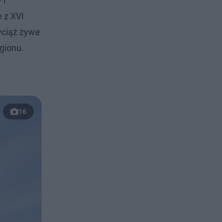
 i
 z XVI
 wciąż żywe
gionu.
16