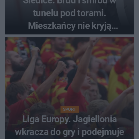
Siedlce: Brud i smród w
tunelu pod torami.
Mieszkańcy nie kryją
oburzenia!
SPORT
Liga Europy. Jagiellonia
wkracza do gry i podejmuje