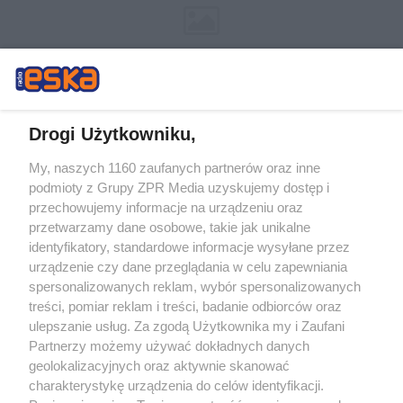
Drogi Użytkowniku,
My, naszych 1160 zaufanych partnerów oraz inne
Żaden utwór zamieszczony w serwisie nie może być powielany i
podmioty z Grupy ZPR Media uzyskujemy dostęp i
rozpowszechniany lub dalej rozpowszechniany w jakikolwiek sposób (w
tym także elektroniczny lub mechaniczny) na jakimkolwiek polu
przechowujemy informacje na urządzeniu oraz
eksploatacji w jakiejkolwiek formie, włącznie z umieszczaniem w Internecie
przetwarzamy dane osobowe, takie jak unikalne
bez pisemnej zgody właściciela praw. Jakiekolwiek użycie lub
identyfikatory, standardowe informacje wysyłane przez
wykorzystanie utworów w całości lub w części z naruszeniem prawa, tzn.
bez właściwej zgody, jest zabronione pod groźbą kary i może być ścigane
urządzenie czy dane przeglądania w celu zapewniania
prawnie.
spersonalizowanych reklam, wybór spersonalizowanych
treści, pomiar reklam i treści, badanie odbiorców oraz
ulepszanie usług. Za zgodą Użytkownika my i Zaufani
Partnerzy możemy używać dokładnych danych
geolokalizacyjnych oraz aktywnie skanować
charakterystykę urządzenia do celów identyfikacji.