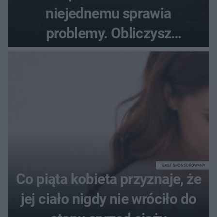
niejednemu sprawia
problemy. Obliczysz
poprawnie, ile to jest
72+7×7−7×5=?
TEKST SPONSOROWANY
Co piąta kobieta przyznaje, że
jej ciało nigdy nie wróciło do