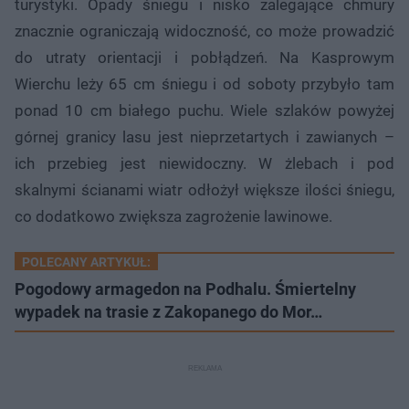
turystyki. Opady śniegu i nisko zalegające chmury
znacznie ograniczają widoczność, co może prowadzić
do utraty orientacji i pobłądzeń. Na Kasprowym
Wierchu leży 65 cm śniegu i od soboty przybyło tam
ponad 10 cm białego puchu. Wiele szlaków powyżej
górnej granicy lasu jest nieprzetartych i zawianych –
ich przebieg jest niewidoczny. W żlebach i pod
skalnymi ścianami wiatr odłożył większe ilości śniegu,
co dodatkowo zwiększa zagrożenie lawinowe.
POLECANY ARTYKUŁ:
Pogodowy armagedon na Podhalu. Śmiertelny
wypadek na trasie z Zakopanego do Mor…