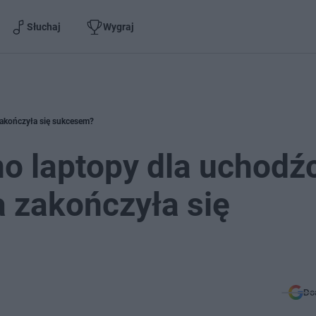
Słuchaj
Wygraj
zakończyła się sukcesem?
no laptopy dla uchod
a zakończyła się
Do