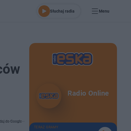
Słuchaj radia
Menu
źców
Radio Online
daj do Google
TERAZ GRAMY