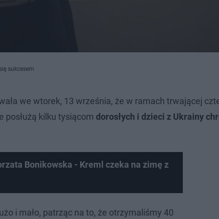
 się sukcesem
wała we wtorek, 13 września, że w ramach trwającej czt
re posłużą kilku tysiącom
dorosłych i dzieci z Ukrainy ch
orzata Bonikowska - Kreml czeka na zimę z
żo i mało, patrząc na to, że otrzymaliśmy 40