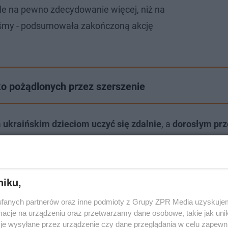
Ale na pewno zdecydowanie więcej, niż na
iśmy - podsumowała zakończoną akcję
ko pożądlonych przez szerszenie
a
ukraińskim dzieciom uczyć się zdalnie
, a
dorosłym prz
rzędami
czy po prostu utrzymywać łączność z bliskimi, kt
iekając przed wojną.
niku,
fanych partnerów oraz inne podmioty z Grupy ZPR Media uzyskujem
cje na urządzeniu oraz przetwarzamy dane osobowe, takie jak unika
je wysyłane przez urządzenie czy dane przeglądania w celu zapewn