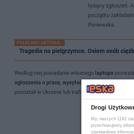
tysięcy zgłoszeń. 
początku zakładal
Poniewska.
POLECANY ARTYKUŁ:
Tragedia na pielgrzymce. Osiem osób cięż
Według niej posiadanie własnego
laptopa
pozwal
ogłoszenia o pracę, wysyłać CV, kontaktować z u
pozostali w Ukrainie lub trafili do innych miast, uc
Drogi Użytkow
My, naszych 1162 zau
przechowujemy informa
standardowe informac