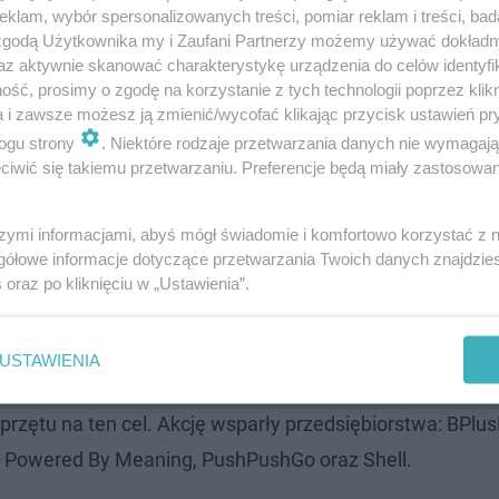
klam, wybór spersonalizowanych treści, pomiar reklam i treści, bad
 zgodą Użytkownika my i Zaufani Partnerzy możemy używać dokład
az aktywnie skanować charakterystykę urządzenia do celów identyfi
ść, prosimy o zgodę na korzystanie z tych technologii poprzez klikn
a i zawsze możesz ją zmienić/wycofać klikając przycisk ustawień pr
ogu strony
. Niektóre rodzaje przetwarzania danych nie wymagaj
iwić się takiemu przetwarzaniu. Preferencje będą miały zastosowanie
szymi informacjami, abyś mógł świadomie i komfortowo korzystać z
kraińskim, którzy byli
uchodźcami wojennym
i i
przekro
gółowe informacje dotyczące przetwarzania Twoich danych znajdzi
s
oraz po kliknięciu w „Ustawienia”.
alnej stronie internetowej znajdował się formularz rejest
ia.
USTAWIENIA
wą pracowników firmy PushPushGo. Udało im się namówi
rzętu na ten cel. Akcję wsparły przedsiębiorstwa: BPlus
a, Powered By Meaning, PushPushGo oraz Shell.