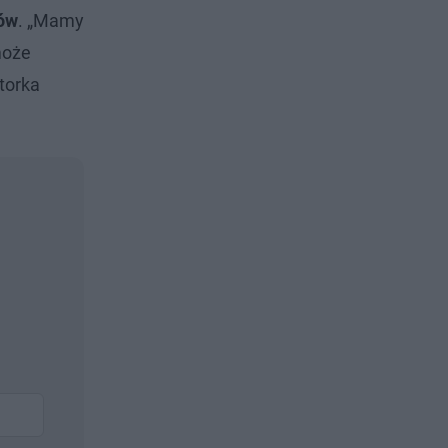
pów
. „Mamy
może
torka