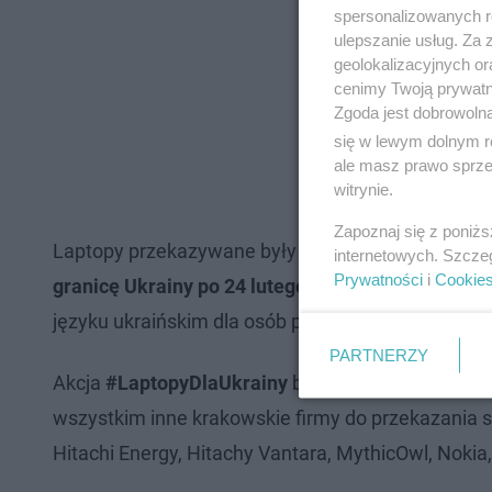
spersonalizowanych re
ulepszanie usług. Za
geolokalizacyjnych or
cenimy Twoją prywatno
Zgoda jest dobrowoln
się w lewym dolnym r
ale masz prawo sprzec
witrynie.
Zapoznaj się z poniż
Laptopy przekazywane były za darmo obywatelom u
internetowych. Szcze
Prywatności
i
Cookie
granicę Ukrainy po 24 lutego 2023 roku
. Na specj
języku ukraińskim dla osób potrzebujących wsparc
PARTNERZY
Akcja
#LaptopyDlaUkrainy
była oddolną inicjaty
wszystkim inne krakowskie firmy do przekazania sp
Hitachi Energy, Hitachy Vantara, MythicOwl, Noki