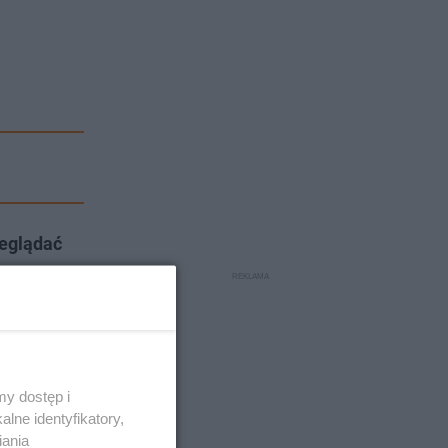
eglądać
órzy
y dostęp i
lne identyfikatory,
iania