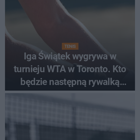
TENIS
Iga Świątek wygrywa w
turnieju WTA w Toronto. Kto
będzie następną rywalką
Polki?