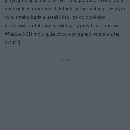
przynajmniej na razie. W tym roku pozostaną one takie
same jak w poprzednich latach, natomiast w przyszłym
roku trzeba będzie ustalić kto i za co powinien
dostawać dodatkowe punkty przy przydziale miejsc.
Władze AGH mówią, że chcą wyciągnąć wnioski z tej
sytuacji.