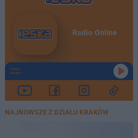
Radio Online
TERAZ
GRAMY
NAJNOWSZE Z DZIAŁU KRAKÓW