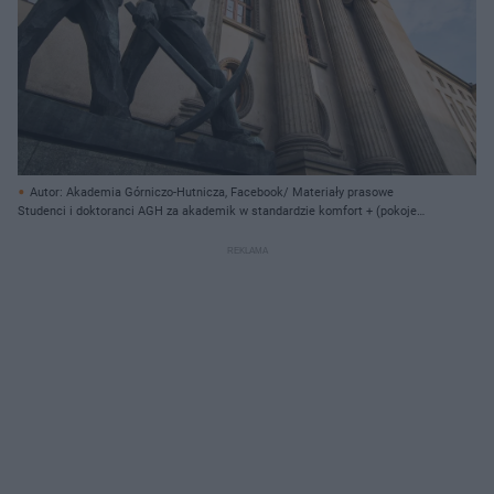
Autor: Akademia Górniczo-Hutnicza, Facebook/ Materiały prasowe
Studenci i doktoranci AGH za akademik w standardzie komfort + (pokoje
dwuosobowe) zapłacą 485 zł. Z kolei studenci i doktoranci innych uczelni
będą musieli zapłacić 535 zł. Koszt wynajmu pokoju o standardzie komfort
(dwuosobowe pokoje) to wydatek rzędu kolejno 485 i 535 zł. Koszt miejsca w
pokoju podstawowym (dwu-trzyosobowe) wynosi 415 zł (dla studentów i
doktorantów AGH) i 465 zł (studenci i doktoranci innych uczelni).