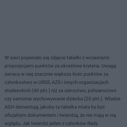
W sieci pojawiało się zdjęcie tabelki z wczesnymi
propozycjami punktów za określone kryteria. Uwagę
zwraca w niej znacznie większa ilość punktów za
członkostwo w URSS, AZS i innych organizacjach
studenckich (40 pkt.) niż za sieroctwo, półsieroctwo
czy samotne wychowywanie dziecka (20 pkt.). Władze
AGH dementują, jakoby ta tabelka miała by być
oficjalnym dokumentem i twierdzą, że nie mają w nią
wglądu. Jak twierdzi jeden z członków Rady