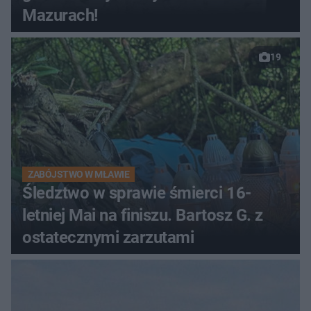
Mazurach!
19
ZABÓJSTWO W MŁAWIE
Śledztwo w sprawie śmierci 16-
letniej Mai na finiszu. Bartosz G. z
ostatecznymi zarzutami