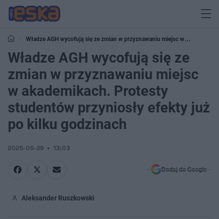
Władze AGH wycofują się ze zmian w przyznawaniu miejsc w
akademikach. Protesty studentów przyniosły efekty już po kilku godzinach
Władze AGH wycofują się ze
zmian w przyznawaniu miejsc
w akademikach. Protesty
studentów przyniosły efekty już
po kilku godzinach
2025-05-29
13:03
Dodaj do Google
Aleksander Ruszkowski