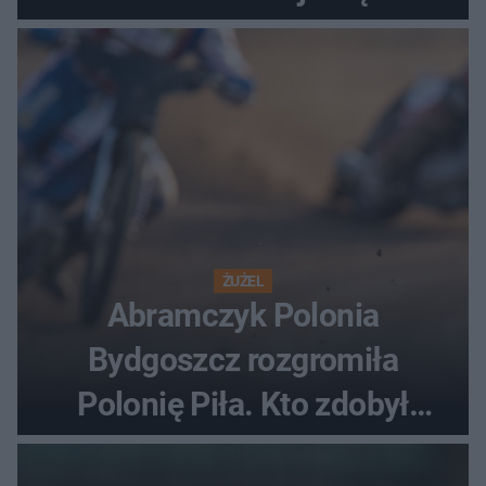
ostatnią porażkę?
ŻUŻEL
Abramczyk Polonia
Bydgoszcz rozgromiła
Polonię Piła. Kto zdobył
najwięcej punktów?