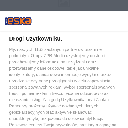
Drogi Użytkowniku,
My, naszych 1162 zaufanych partnerów oraz inne
Żaden utwór zamieszczony w serwisie nie może być powielany i
podmioty z Grupy ZPR Media uzyskujemy dostęp i
rozpowszechniany lub dalej rozpowszechniany w jakikolwiek sposób (w
tym także elektroniczny lub mechaniczny) na jakimkolwiek polu
przechowujemy informacje na urządzeniu oraz
eksploatacji w jakiejkolwiek formie, włącznie z umieszczaniem w Internecie
przetwarzamy dane osobowe, takie jak unikalne
bez pisemnej zgody właściciela praw. Jakiekolwiek użycie lub
identyfikatory, standardowe informacje wysyłane przez
wykorzystanie utworów w całości lub w części z naruszeniem prawa, tzn.
bez właściwej zgody, jest zabronione pod groźbą kary i może być ścigane
urządzenie czy dane przeglądania w celu zapewniania
prawnie.
spersonalizowanych reklam, wybór spersonalizowanych
treści, pomiar reklam i treści, badanie odbiorców oraz
ulepszanie usług. Za zgodą Użytkownika my i Zaufani
Partnerzy możemy używać dokładnych danych
geolokalizacyjnych oraz aktywnie skanować
charakterystykę urządzenia do celów identyfikacji.
Ponieważ cenimy Twoją prywatność, prosimy o zgodę na
O nas