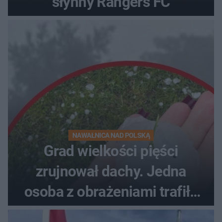
słynny Rangers FC
NAWAŁNICA NAD POLSKĄ
Grad wielkości pięści
zrujnował dachy. Jedna
osoba z obrażeniami trafiła
do szpitala