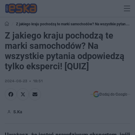
Z jakiego kraju pochodzą te marki samochodów? Na wszystkie pytania
odpowiedzą tylko eksperci! [QUIZ]
Z jakiego kraju pochodzą te
marki samochodów? Na
wszystkie pytania odpowiedzą
tylko eksperci! [QUIZ]
2024-06-23
18:51
Dodaj do Google
S.Ka
Uważasz, że jesteś prawdziwym ekspertem, jeśli