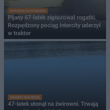
WYPADEK NA POMORZU
Pijany 67-latek zignorował rogatki.
Rozpędzony pociąg Intercity uderzył
w traktor
DRAMAT NAD WODĄ
47-latek utonął na żwirowni. Trwają