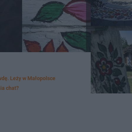
awdę. Leży w Małopolsce
ia chat?