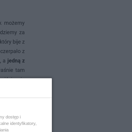
Tak możemy
ądziemy za
tóry bije z
czerpało z
i, a
jedną z
łaśnie tam
wiście nie
które mogą
y dostęp i
lne identyfikatory,
iania