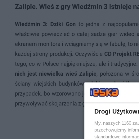
Zalipie. Wieś z gry Wiedźmin 3 istnieje
Wiedźmin 3: Dziki Gon
to jedna z najpopularni
właściwie powiedzieć o całej sadze gier wideo 
ekranem monitora i wciągniemy się w fabułę, to ni
każdej strony produkcji. Oczywiście
CD Projekt R
tego, co w Polsce najpiękniejsze, ale i tradycyjn
nich jest niewielka wieś Zalipie
, położona w śr
ściany wiejskich budynków
zdobią malowidła
, 
przypadek, bo wzorowano je na
prawdziwej wsi Z
przywoływać skojarzenia z grą
Wiedźmin 3: Dziki
Drogi Użytkow
My, naszych 1160 zau
przechowujemy informa
standardowe informac