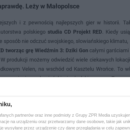
 naprawdę. Leży w Małopolsce
ejszych i z pewnością najlepszych gier w historii. 
autorstwa polskiego
studia CD Projekt RED
. Kiedy usi
e sposób nie odczuć swojskiego, słowiańskiego klimatu, k
ED tworząc grę Wiedźmin 3: Dziki Gon
całymi garściami 
e. W produkcji możemy odwiedzić wiele ciekawych lokacj
odkowym Velen, na wschód od Kasztelu Wrońce. To w
przypominające słowiańskie i góralskie wzory. To oczy
alipie
, która leży w Małopolsce!
Malowidła z Zalipia
, 
 Gon
możecie obejrzeć w przygotowanej galerii.
niku,
fanych partnerów oraz inne podmioty z Grupy ZPR Media uzyskujem
cje na urządzeniu oraz przetwarzamy dane osobowe, takie jak unika
je wysyłane przez urządzenie czy dane przeglądania w celu zapewn