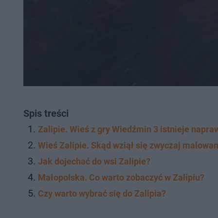
Spis treści
Zalipie. Wieś z gry Wiedźmin 3 istnieje napr
Wieś Zalipie. Skąd wziął się zwyczaj malowan
Jak dojechać do wsi Zalipie?
Małopolska. Co warto zobaczyć w Zalipiu?
Czy warto wybrać się do Zalipia?