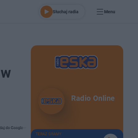
Słuchaj radia
Menu
 w
Radio Online
daj do Google
TERAZ GRAMY