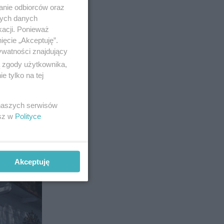
anie odbiorców oraz
nych danych
kacji. Ponieważ
ięcie „Akceptuję”.
ywatności znajdujący
ą zgody użytkownika,
 tylko na tej
 naszych serwisów
esz w
Polityce
49
Akceptuję