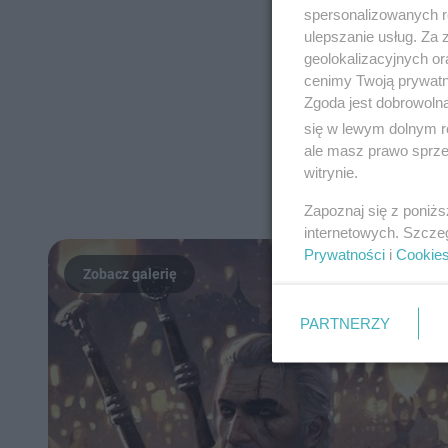
spersonalizowanych re
ulepszanie usług. Za
geolokalizacyjnych or
cenimy Twoją prywatno
Zgoda jest dobrowoln
się w lewym dolnym r
ale masz prawo sprzec
witrynie.
Zapoznaj się z poniż
internetowych. Szcze
Prywatności
i
Cookie
PARTNERZY