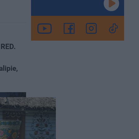
 RED.
lipie,