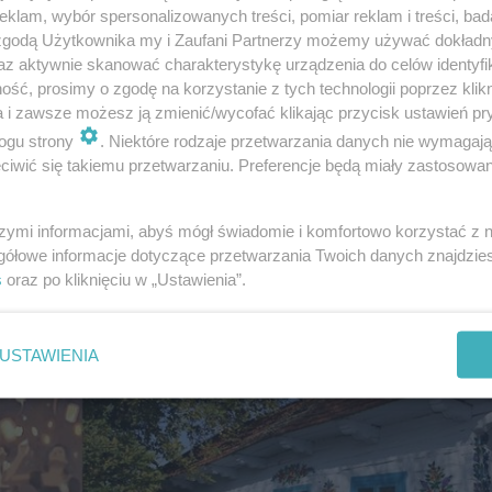
klam, wybór spersonalizowanych treści, pomiar reklam i treści, bad
 zgodą Użytkownika my i Zaufani Partnerzy możemy używać dokład
az aktywnie skanować charakterystykę urządzenia do celów identyfi
ść, prosimy o zgodę na korzystanie z tych technologii poprzez klikn
a i zawsze możesz ją zmienić/wycofać klikając przycisk ustawień pr
ogu strony
. Niektóre rodzaje przetwarzania danych nie wymagaj
iwić się takiemu przetwarzaniu. Preferencje będą miały zastosowanie
szymi informacjami, abyś mógł świadomie i komfortowo korzystać z
gółowe informacje dotyczące przetwarzania Twoich danych znajdzi
s
oraz po kliknięciu w „Ustawienia”.
USTAWIENIA