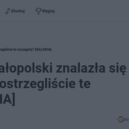
Słuchaj
Wygraj
zegliście te szczegóły? [GALERIA]
łopolski znalazła się
strzegliście te
IA]
Do