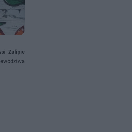
si Zalipie
jewództwa