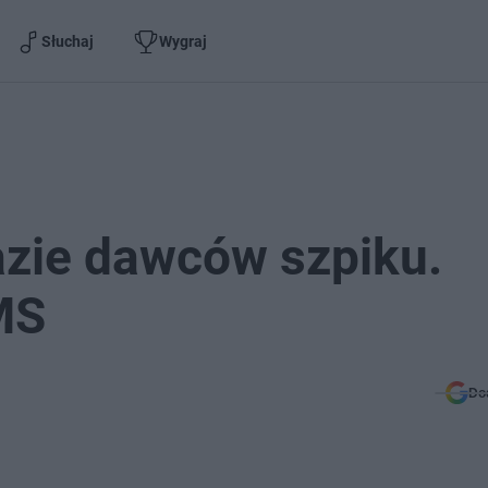
Słuchaj
Wygraj
bazie dawców szpiku.
MS
Do