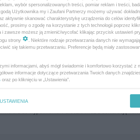
klam, wybór spersonalizowanych treści, pomiar reklam i treści, bad
 zgodą Użytkownika my i Zaufani Partnerzy możemy używać dokład
az aktywnie skanować charakterystykę urządzenia do celów identyfi
ść, prosimy o zgodę na korzystanie z tych technologii poprzez klikn
tora roku temu. Jestem w bazie dawców
a i zawsze możesz ją zmienić/wycofać klikając przycisk ustawień pr
ogu strony
. Niektóre rodzaje przetwarzania danych nie wymagaj
 Nie było to wymagające, a wiem, że dzięki
iwić się takiemu przetwarzaniu. Preferencje będą miały zastosowanie
zansę na nowe, zdrowe życie. To jest
ie. Bardzo się cieszyłam, że mogłam pomóc.
szymi informacjami, abyś mógł świadomie i komfortowo korzystać z
gółowe informacje dotyczące przetwarzania Twoich danych znajdzi
s
oraz po kliknięciu w „Ustawienia”.
ski, to nic straconego. Rejestracji w bazie potencjalnyc
rnet wypełniając formularz rejestracyjny na stronie Fu
a podany adres przesłany będzie pakiet rejestracyjny za
USTAWIENIA
rmularz do wypełnienia. Pałeczki wraz z deklaracją nal