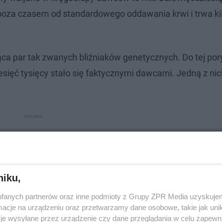
 poza czasem od standardowego oddawania krwi i trwa ki
ąca par tak zwanych bliźniaków genetycznych. Do tej por
esięć tysięcy stało się faktycznymi dawcami. Jedną z nic
niku,
fanych partnerów oraz inne podmioty z Grupy ZPR Media uzyskujem
cje na urządzeniu oraz przetwarzamy dane osobowe, takie jak unika
je wysyłane przez urządzenie czy dane przeglądania w celu zapewn