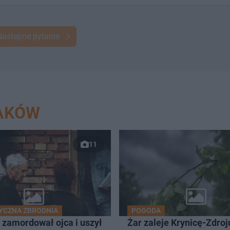
Następne pytanie
RAKÓW
11
YCZNA ZBRODNIA
POGODA
 zamordował ojca i uszył
Żar zaleje Krynicę-Zdroju