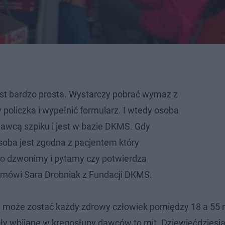
est bardzo prosta. Wystarczy pobrać wymaz z
policzka i wypełnić formularz. I wtedy osoba
dawcą szpiku i jest w bazie DKMS. Gdy
osoba jest zgodna z pacjentem który
 to dzwonimy i pytamy czy potwierdza
 mówi Sara Drobniak z Fundacji DKMS.
 może zostać każdy zdrowy człowiek pomiędzy 18 a 55 
igły wbijane w kręgosłupy dawców to mit. Dziewięćdziesią