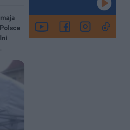
 maja
 Polsce
lni
.