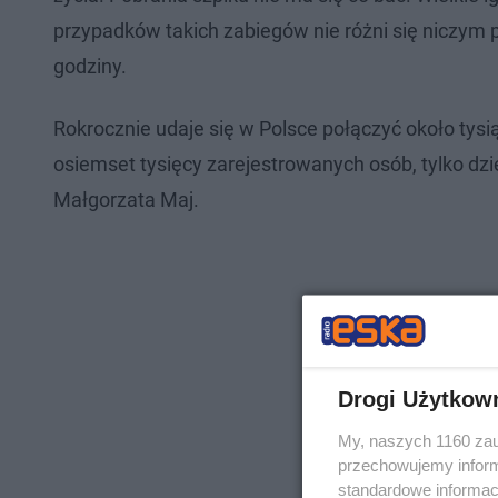
przypadków takich zabiegów nie różni się niczym
godziny.
Rokrocznie udaje się w Polsce połączyć około tysi
osiemset tysięcy zarejestrowanych osób, tylko dzi
Małgorzata Maj.
Drogi Użytkow
My, naszych 1160 zau
przechowujemy informa
standardowe informac