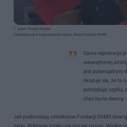
Autor: Paweł Chudzio
Zarejestruj się w bazie dawców szpiku. Akcja Fundacji DKMS
Sama rejestracja j
wewnętrznej strony 
jest potencjalnym 
okazuje się, że ta 
potrzebuje szpiku,
chęć bycia dawcą -
Jak podkreślają członkowie Fundacji DKMS dawcą
życia. Pobrania szpiku nie ma się co bać. Wielkie 