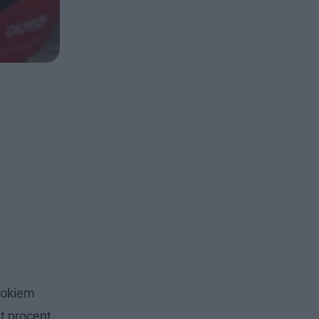
rokiem
t procent