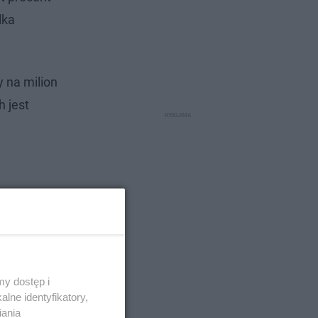
lka
y na milion
h jest
y dostęp i
lne identyfikatory,
iania