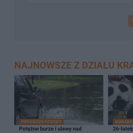
NAJNOWSZE Z DZIAŁU K
PROGNOZA POGODY
MAKABR
Potężne burze i ulewy nad
26-latek