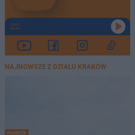
TERAZ
GRAMY
NAJNOWSZE Z DZIAŁU KRAKÓW
PODRÓŻE