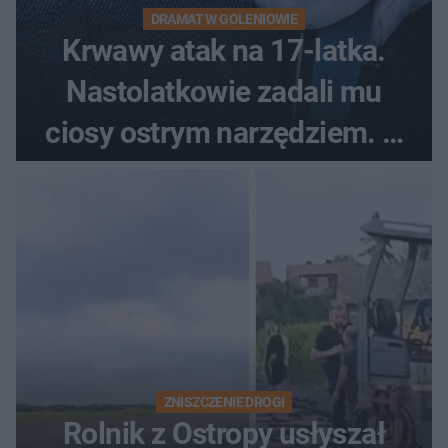
DRAMAT W GOLENIOWIE
Krwawy atak na 17-latka.
Nastolatkowie zadali mu
ciosy ostrym narzędziem. O
ich losach zdecyduje sąd
rodzinny
ZNISZCZENIE DROGI
Rolnik z Ostropy usłyszał