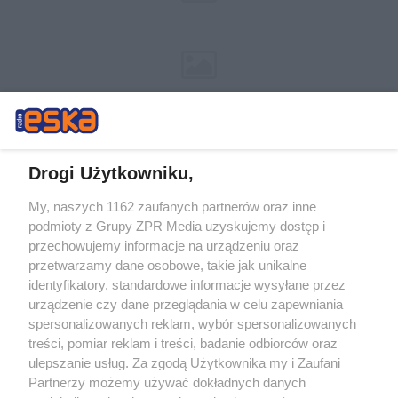
Drogi Użytkowniku,
My, naszych 1162 zaufanych partnerów oraz inne
Żaden utwór zamieszczony w serwisie nie może być powielany i
podmioty z Grupy ZPR Media uzyskujemy dostęp i
rozpowszechniany lub dalej rozpowszechniany w jakikolwiek sposób (w
przechowujemy informacje na urządzeniu oraz
tym także elektroniczny lub mechaniczny) na jakimkolwiek polu
eksploatacji w jakiejkolwiek formie, włącznie z umieszczaniem w
przetwarzamy dane osobowe, takie jak unikalne
Internecie bez pisemnej zgody właściciela praw. Jakiekolwiek użycie lub
identyfikatory, standardowe informacje wysyłane przez
wykorzystanie utworów w całości lub w części z naruszeniem prawa,
tzn. bez właściwej zgody, jest zabronione pod groźbą kary i może być
urządzenie czy dane przeglądania w celu zapewniania
ścigane prawnie.
spersonalizowanych reklam, wybór spersonalizowanych
treści, pomiar reklam i treści, badanie odbiorców oraz
ulepszanie usług. Za zgodą Użytkownika my i Zaufani
Partnerzy możemy używać dokładnych danych