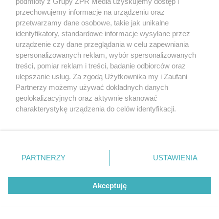
podmioty z Grupy ZPR Media uzyskujemy dostęp i
zwycięstwo daje satysfakcję
przechowujemy informacje na urządzeniu oraz
przetwarzamy dane osobowe, takie jak unikalne
identyfikatory, standardowe informacje wysyłane przez
urządzenie czy dane przeglądania w celu zapewniania
spersonalizowanych reklam, wybór spersonalizowanych
treści, pomiar reklam i treści, badanie odbiorców oraz
ulepszanie usług. Za zgodą Użytkownika my i Zaufani
Partnerzy możemy używać dokładnych danych
geolokalizacyjnych oraz aktywnie skanować
charakterystykę urządzenia do celów identyfikacji.
Ponieważ cenimy Twoją prywatność, prosimy o zgodę na
korzystanie z tych technologii poprzez kliknięcie
PIŁKA NOŻNA
„Akceptuję”. Zgoda jest dobrowolna i zawsze możesz ją
Śląsk Wrocław - Cracovia. Kto
zmienić/wycofać klikając przycisk ustawień prywatności
PARTNERZY
USTAWIENIA
faworytem niedzielnego starcia?
znajdujący się w lewym dolnym rogu strony
. Niektóre
rodzaje przetwarzania danych nie wymagają zgody
Akceptuję
użytkownika, ale masz prawo sprzeciwić się takiemu
ZOBACZ WIĘCEJ
przetwarzaniu. Preferencje będą miały zastosowanie tylko
na tej witrynie.