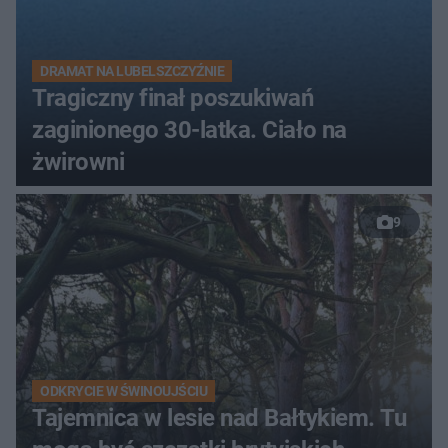
DRAMAT NA LUBELSZCZYŹNIE
Tragiczny finał poszukiwań
zaginionego 30-latka. Ciało na
żwirowni
9
ODKRYCIE W ŚWINOUJŚCIU
Tajemnica w lesie nad Bałtykiem. Tu