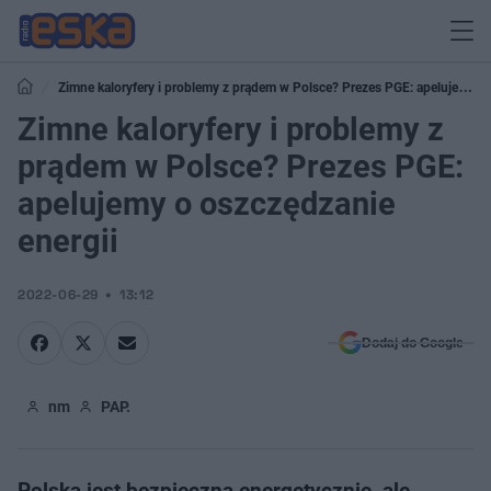
Zimne kaloryfery i problemy z prądem w Polsce? Prezes PGE: apelujemy o
oszczędzanie energii
Zimne kaloryfery i problemy z
prądem w Polsce? Prezes PGE:
apelujemy o oszczędzanie
energii
2022-06-29
13:12
Dodaj do Google
nm
PAP.
Polska jest bezpieczna energetycznie, ale