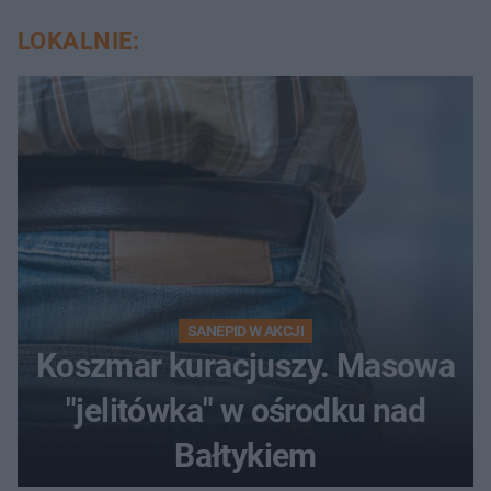
LOKALNIE:
SANEPID W AKCJI
Koszmar kuracjuszy. Masowa
"jelitówka" w ośrodku nad
Bałtykiem