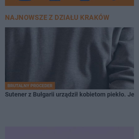
NAJNOWSZE Z DZIAŁU KRAKÓW
BRUTALNY PROCEDER
Sutener z Bułgarii urządził kobietom piekło. Jedn