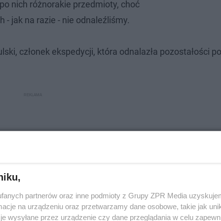
po nich różnorakie przedmioty, choć
- jak na razie - nie odnaleźliśmy.
ski, członek ekspedycji, która odnalazła pozostałości p
niku,
fanych partnerów oraz inne podmioty z Grupy ZPR Media uzyskujem
cje na urządzeniu oraz przetwarzamy dane osobowe, takie jak unika
je wysyłane przez urządzenie czy dane przeglądania w celu zapewn