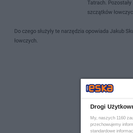
Tatrach. Pozostały 
szczątków łowczych 
Do czego służyły te narzędzia opowiada Jakub Skul
łowczych.
Drogi Użytkow
My, naszych 1160 zau
przechowujemy informa
standardowe informac