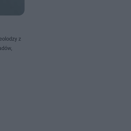
heolodzy z
iadów,