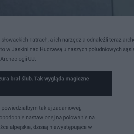
h słowackich Tatrach, a ich narzędzia odnaleźli teraz arc
ryto w Jaskini nad Huczawą u naszych południowych sąs
Archeologii UJ.
ura brał ślub. Tak wygląda magiczne
, powiedziałbym takiej zadaniowej,
dopodobnie nastawionej na polowanie na
żce alpejskie, dzisiaj niewystępujące w