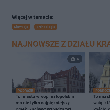
Słowacja
archeologia
NAJNOWSZE Z DZIAŁU K
16
PODRÓŻE
PODRÓŻ
To miasto w woj. małopolskim
To mias
ma nie tylko najpiękniejszy
wsią, kt
rynek. Zachwyt wzbudza też
kościoło