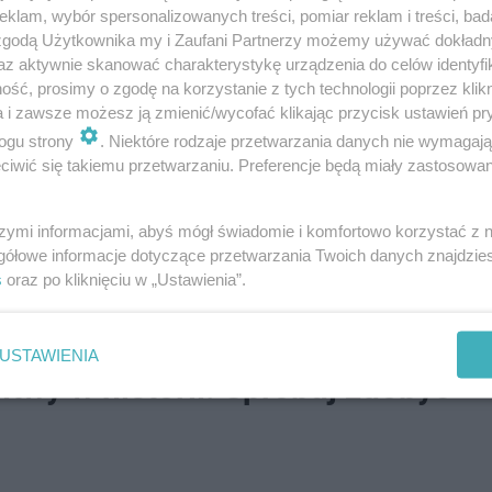
klam, wybór spersonalizowanych treści, pomiar reklam i treści, bad
 zgodą Użytkownika my i Zaufani Partnerzy możemy używać dokład
adziorcami, troszeczkę ze względu na ich
az aktywnie skanować charakterystykę urządzenia do celów identyfi
ść, prosimy o zgodę na korzystanie z tych technologii poprzez klikn
e wszystkim były to narzędzia wykorzystywane
a i zawsze możesz ją zmienić/wycofać klikając przycisk ustawień pr
punów, czyli po prostu narzędzia łowieckie.
ogu strony
. Niektóre rodzaje przetwarzania danych nie wymagaj
iwić się takiemu przetwarzaniu. Preferencje będą miały zastosowanie
e do polowań na różnej wielkości zwierzynę.
szymi informacjami, abyś mógł świadomie i komfortowo korzystać z
ską stronę Tatr i dowiemy się, czy prehistoryczni myśliw
gółowe informacje dotyczące przetwarzania Twoich danych znajdzi
s
oraz po kliknięciu w „Ustawienia”.
USTAWIENIA
itwy w historii. Spróbuj zdobyć