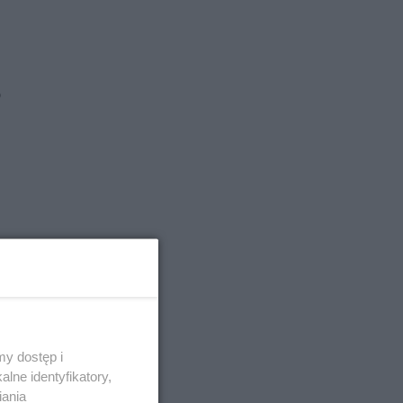
o
y dostęp i
lne identyfikatory,
iania