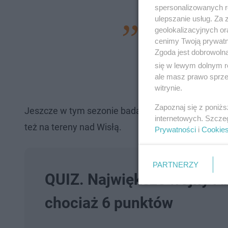
spersonalizowanych re
ulepszanie usług. Za
Nazywamy to jednoz
geolokalizacyjnych or
cenimy Twoją prywatno
kształt, ale przed
Zgoda jest dobrowoln
jako wkładki do har
się w lewym dolnym r
ale masz prawo sprzec
Były wykorzystywan
witrynie.
Zapoznaj się z poniż
Jeszcze w tym sezonie badania przeniosą się na pol
internetowych. Szcze
też na tereny nad Wisłą.
Prywatności
i
Cookie
PARTNERZY
QUIZ. Największe wojny i b
chociaż 6 punktów