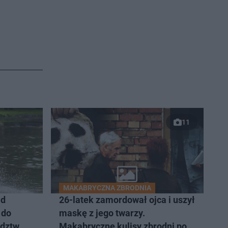
11
MAKABRYCZNA ZBRODNIA
ad
26-latek zamordował ojca i uszył
 do
maskę z jego twarzy.
dztw
Makabryczne kulisy zbrodni pod