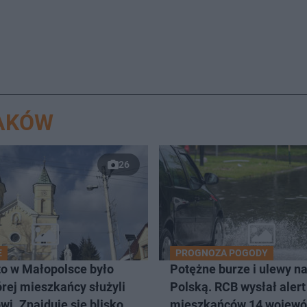
RAKÓW
26
E
PROGNOZA POGODY
to w Małopolsce było
Potężne burze i ulewy n
órej mieszkańcy służyli
Polską. RCB wysłał alert
wi. Znajduje się blisko
mieszkańców 14 wojewó