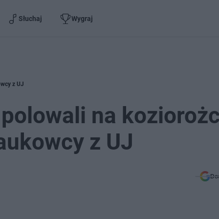
Słuchaj
Wygraj
kowcy z UJ
 polowali na koziorożc
naukowcy z UJ
Do