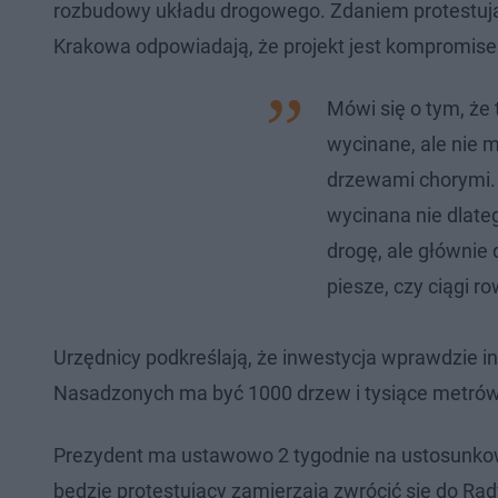
rozbudowy układu drogowego. Zdaniem protestując
Krakowa odpowiadają, że projekt jest kompromise
Mówi się o tym, że
wycinane, ale nie mó
drzewami chorymi. 
wycinana nie dlate
drogę, ale głównie
piesze, czy ciągi 
Urzędnicy podkreślają, że inwestycja wprawdzie in
Nasadzonych ma być 1000 drzew i tysiące metró
Prezydent ma ustawowo 2 tygodnie na ustosunkowa
będzie protestujący zamierzają zwrócić się do R