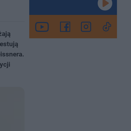
żają
estują
issnera.
ycji