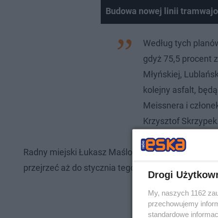
Budowa nowej linii tramwaj
Według tych planów 
gdyż 75,5 procent z
Młyńskiej, Lublańsk
kolejny asfalt, będ
Meissnera i człone
Krzysztof Skrzypek
Radny miejski Łukasz Maślona zwraca uwagę, że pr
przejrzeć aż do stycznia tego roku.
Drogi Użytkow
My, naszych 1162 zau
przechowujemy informa
standardowe informac