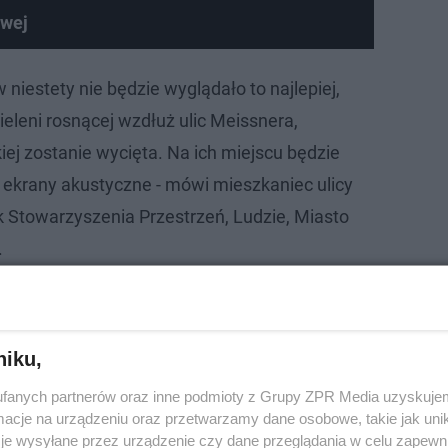
owej
niestety nie będzie wyglądało to najlepiej,
ieleni rosnącej wzdłuż ulic Meissnera,
iej zostanie wycięta. Na ich miejscu będzie
ą ekrany akustyczne - mówi mieszkaniec ulicy
k Stowarzyszenia Przestrzeń, Ludzie, Miasto
.
ojekt linii był owiany dziwną tajemnicą. Nie można było
niku,
fanych partnerów oraz inne podmioty z Grupy ZPR Media uzyskujem
cje na urządzeniu oraz przetwarzamy dane osobowe, takie jak unika
je wysyłane przez urządzenie czy dane przeglądania w celu zapewn