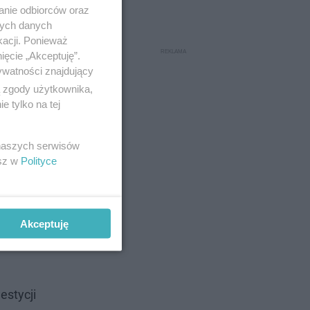
anie odbiorców oraz
nych danych
kacji. Ponieważ
ięcie „Akceptuję”.
ywatności znajdujący
ą zgody użytkownika,
 tylko na tej
 naszych serwisów
esz w
Polityce
Akceptuję
estycji