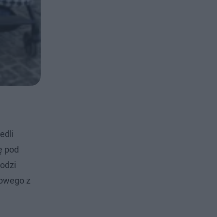
edli
ę pod
odzi
gowego z