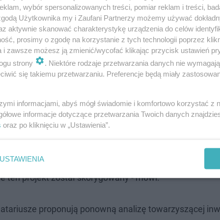
klam, wybór spersonalizowanych treści, pomiar reklam i treści, bad
 zgodą Użytkownika my i Zaufani Partnerzy możemy używać dokład
az aktywnie skanować charakterystykę urządzenia do celów identyfi
ść, prosimy o zgodę na korzystanie z tych technologii poprzez klikn
a i zawsze możesz ją zmienić/wycofać klikając przycisk ustawień pr
ogu strony
. Niektóre rodzaje przetwarzania danych nie wymagaj
iwić się takiemu przetwarzaniu. Preferencje będą miały zastosowanie
szymi informacjami, abyś mógł świadomie i komfortowo korzystać z
gółowe informacje dotyczące przetwarzania Twoich danych znajdzi
s
oraz po kliknięciu w „Ustawienia”.
ji Zarząd Dróg Miasta Krakowa udostępnił, a
Architektury udostępnił dokumenty, bo ZDMK
USTAWIENIA
mnicą handlową. W związku z tym trudno
le ten projekt został skorygowany - mówi.
atariusze proponują ponowną analizę towarzyszącej inw