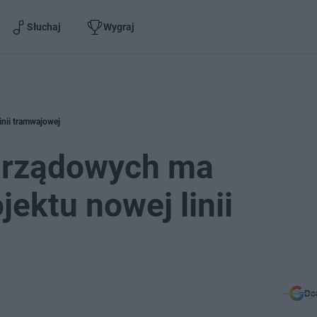
Słuchaj
Wygraj
inii tramwajowej
zarządowych ma
jektu nowej linii
Do