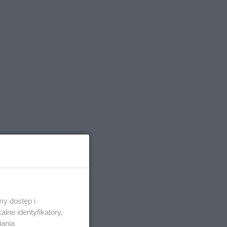
 go
y dostęp i
lne identyfikatory,
iania