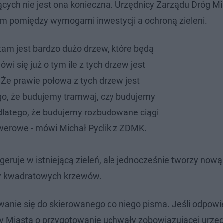
ych nie jest ona konieczna. Urzędnicy Zarządu Dróg Mi
m pomiędzy wymogami inwestycji a ochroną zieleni.
 tam jest bardzo dużo drzew, które będą
wi się już o tym ile z tych drzew jest
Że prawie połowa z tych drzew jest
go, że budujemy tramwaj, czy budujemy
 dlatego, że budujemy rozbudowane ciągi
rowerowe - mówi Michał Pyclik z ZDMK.
geruje w istniejącą zieleń, ale jednocześnie tworzy nową
w kwadratowych krzewów.
nie się do skierowanego do niego pisma. Jeśli odpowie
ady Miasta o przygotowanie uchwały zobowiązującej urzę