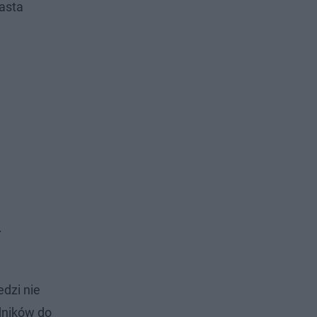
asta
.
dzi nie
dników do