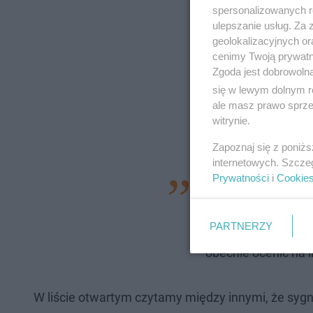
spersonalizowanych re
ulepszanie usług. Za
geolokalizacyjnych or
cenimy Twoją prywatno
Zgoda jest dobrowoln
się w lewym dolnym r
ale masz prawo sprzec
witrynie.
Zapoznaj się z poniż
internetowych. Szcze
Prywatności
i
Cookie
Po mojej interwenc
właściwie Wydział 
PARTNERZY
zasłaniał się taje
obecnie ocenić na i
W liście otwartym czytamy między innymi, że sygn