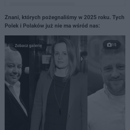
Znani, których pożegnaliśmy w 2025 roku. Tych
Post udostępniony przez Tanatokosmetolog Agnes
Polek i Polaków już nie ma wśród nas:
Tołoczmańska (@agnes_zza_grobu)
15