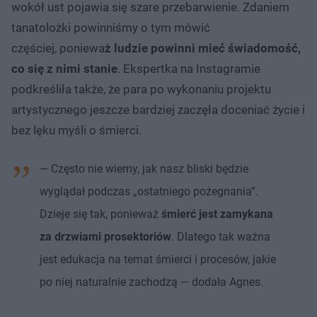
wokół ust pojawia się szare przebarwienie. Zdaniem
tanatolożki powinniśmy o tym mówić
częściej, poniewa
ż ludzie powinni mieć świadomość,
co się z nimi stanie
. Ekspertka na Instagramie
podkreśliła także, że para po wykonaniu projektu
artystycznego jeszcze bardziej zaczęła doceniać życie i
bez lęku myśli o śmierci.
— Często nie wiemy, jak nasz bliski będzie
wyglądał podczas „ostatniego pożegnania”.
Dzieje się tak, ponieważ
śmierć jest zamykana
za drzwiami prosektoriów
. Dlatego tak ważna
jest edukacja na temat śmierci i procesów, jakie
po niej naturalnie zachodzą — dodała Agnes.