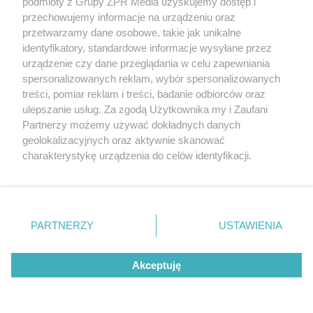
podmioty z Grupy ZPR Media uzyskujemy dostęp i
DOMOWE TRIKI
przechowujemy informacje na urządzeniu oraz
Zwilż kartkę i połóż na parapecie.
przetwarzamy dane osobowe, takie jak unikalne
Żadna mucha nie wleci do twojego
identyfikatory, standardowe informacje wysyłane przez
urządzenie czy dane przeglądania w celu zapewniania
domu
spersonalizowanych reklam, wybór spersonalizowanych
treści, pomiar reklam i treści, badanie odbiorców oraz
ulepszanie usług. Za zgodą Użytkownika my i Zaufani
Partnerzy możemy używać dokładnych danych
geolokalizacyjnych oraz aktywnie skanować
charakterystykę urządzenia do celów identyfikacji.
Ponieważ cenimy Twoją prywatność, prosimy o zgodę na
korzystanie z tych technologii poprzez kliknięcie
„Akceptuję”. Zgoda jest dobrowolna i zawsze możesz ją
zmienić/wycofać klikając przycisk ustawień prywatności
PARTNERZY
USTAWIENIA
znajdujący się w lewym dolnym rogu strony
. Niektóre
rodzaje przetwarzania danych nie wymagają zgody
PIELĘGNACJA BORÓWKI
Akceptuję
Zrób to po zebraniu borówek, a za
użytkownika, ale masz prawo sprzeciwić się takiemu
przetwarzaniu. Preferencje będą miały zastosowanie tylko
rok zbiory będą obfite
na tej witrynie.