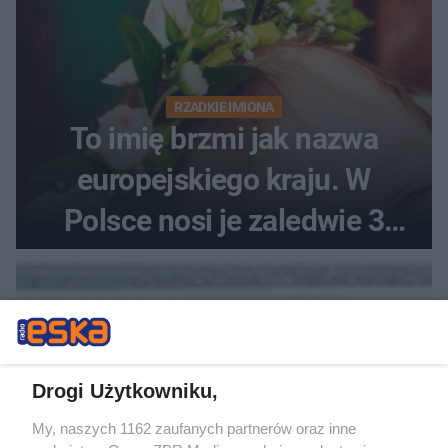
RZADKIE IMIONA
To imię brzmi jak nazwa
europejskiego kraju. W
Polsce nosi je zaledwie 3
kobiety
Drogi Użytkowniku,
My, naszych 1162 zaufanych partnerów oraz inne