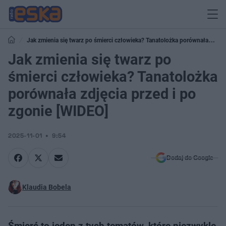
Jak zmienia się twarz po śmierci człowieka? Tanatolożka porównała
zdjęcia przed i po zgonie [WIDEO]
Jak zmienia się twarz po
śmierci człowieka? Tanatolożka
porównała zdjęcia przed i po
zgonie [WIDEO]
2025-11-01
9:54
Dodaj do Google
Klaudia Bobela
Śmierć to jeden z tych tematów, które niezwykle