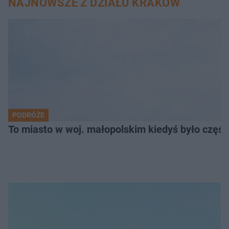
NAJNOWSZE Z DZIAŁU KRAKÓW
PODRÓŻE
To miasto w woj. małopolskim kiedyś było części