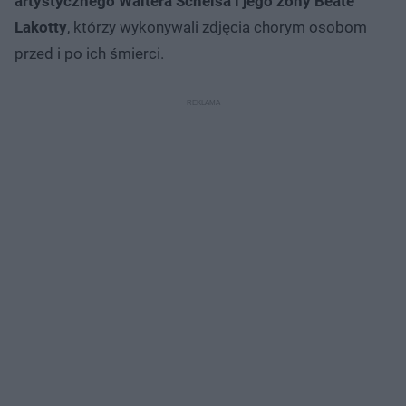
artystycznego Waltera Schelsa i jego żony Beate
Lakotty
, którzy wykonywali zdjęcia chorym osobom
przed i po ich śmierci.