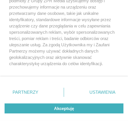
podmioty z Grupy ZPR Media uzyskujemy dostęp i
PIŁKA NOŻNA
przechowujemy informacje na urządzeniu oraz
Remis Korony i Legii w Ekstraklasie.
przetwarzamy dane osobowe, takie jak unikalne
Kto jako ostatni trafił do siatki
identyfikatory, standardowe informacje wysyłane przez
urządzenie czy dane przeglądania w celu zapewniania
spersonalizowanych reklam, wybór spersonalizowanych
ZOBACZ WIĘCEJ
treści, pomiar reklam i treści, badanie odbiorców oraz
ulepszanie usług. Za zgodą Użytkownika my i Zaufani
Partnerzy możemy używać dokładnych danych
geolokalizacyjnych oraz aktywnie skanować
charakterystykę urządzenia do celów identyfikacji.
Ponieważ cenimy Twoją prywatność, prosimy o zgodę na
korzystanie z tych technologii poprzez kliknięcie
„Akceptuję”. Zgoda jest dobrowolna i zawsze możesz ją
zmienić/wycofać klikając przycisk ustawień prywatności
PARTNERZY
USTAWIENIA
znajdujący się w lewym dolnym rogu strony
. Niektóre
rodzaje przetwarzania danych nie wymagają zgody
Akceptuję
użytkownika, ale masz prawo sprzeciwić się takiemu
przetwarzaniu. Preferencje będą miały zastosowanie tylko
na tej witrynie.