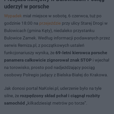
uderzył w porsche
Wypadek
miał miejsce w sobotę, 6 czerwca, tuż po
godzinie 18:00 na
przejeździe
przy ulicy Starej Drogi w
Bulowicach (gmina Kęty), niedaleko przystanku
Bulowice Zamek. Według informacji podawanych przez
serwis Remiza.pl, z początkowych ustaleń
funkcjonariuszy wynika, że
69-letni kierowca porsche
panamera całkowicie zignorował znak STOP
i wjechał
na torowisko, prosto pod nadjeżdżający pociąg
osobowy Polregio jadący z Bielska-Białej do Krakowa.
Jak donosi portal NaKolei.pl, uderzenie było na tyle
silne, że
rozpędzony skład pchał i ciągnął rozbity
samochód
„kilkadziesiąt metrów po torze”.