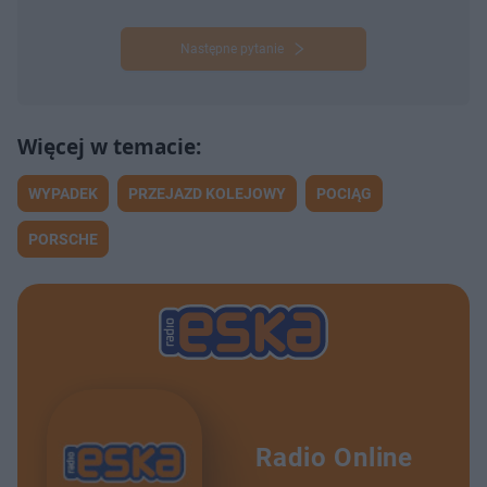
Następne pytanie
WYPADEK
PRZEJAZD KOLEJOWY
POCIĄG
PORSCHE
Radio Online