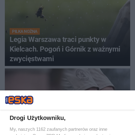
PIŁKA NOŻNA
Legia Warszawa traci punkty w
Kielcach. Pogoń i Górnik z ważnymi
zwycięstwami
Drogi Użytkowniku,
My, naszych 1162 zaufanych partnerów oraz inne