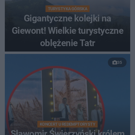
TURYSTYKA GÓRSKA
Gigantyczne kolejki na
Giewont! Wielkie turystyczne
oblężenie Tatr
35
KONCERT U REDEMPTORYSTY
Sławomir Świerzyński królem