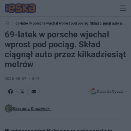
69-latek w porsche wjechał wprost pod pociąg. Skład ciągnął auto przez
kilkadziesiąt metrów
69-latek w porsche wjechał
wprost pod pociąg. Skład
ciągnął auto przez kilkadziesiąt
metrów
2026-06-07
8:15
Dodaj do Google
Grzegorz Kluczyński
W miejscowości Bulowice w województwie