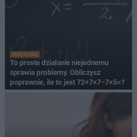
RUSZ GŁOWĄ
To proste działanie niejednemu
sprawia problemy. Obliczysz
poprawnie, ile to jest 72+7×7−7×5=?