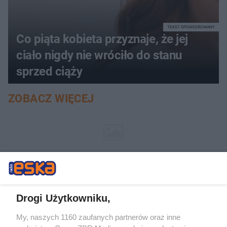
TEKST SPONSOROWANY
Co piąta kobieta przyznaje, że jej
ciało nigdy nie wróciło do stanu
sprzed ciąży
ZOBACZ WIĘCEJ
Drogi Użytkowniku,
My, naszych 1160 zaufanych partnerów oraz inne