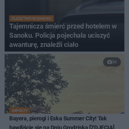
ŚLEDZTWO W SANOKU
Tajemnicza śmierć przed hotelem w
Sanoku. Policja pojechała uciszyć
awanturę, znaleźli ciało
30
IMPREZY
Bayera, pierogi i Eska Summer City! Tak
bawiliście się na Dniu Grodziska [ZDJĘCIA]