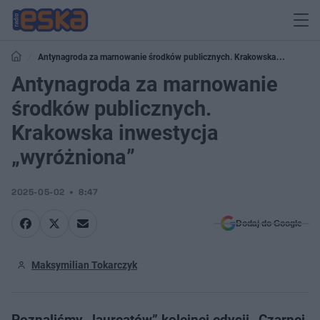
Antynagroda za marnowanie środków publicznych. Krakowska
inwestycja „wyróżniona”
Antynagroda za marnowanie
środków publicznych.
Krakowska inwestycja
„wyróżniona”
2025-05-02
8:47
Dodaj do Google
Maksymilian Tokarczyk
Poznaliśmy „laureatów” kolejnej edycji „Czarnej