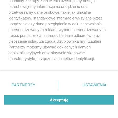
podmioty z Grupy ZPR Media uzyskujemy dostęp i
przechowujemy informacje na urządzeniu oraz
przetwarzamy dane osobowe, takie jak unikalne
identyfikatory, standardowe informacje wysyłane przez
urządzenie czy dane przeglądania w celu zapewniania
spersonalizowanych reklam, wybór spersonalizowanych
treści, pomiar reklam i treści, badanie odbiorców oraz
ulepszanie usług. Za zgodą Użytkownika my i Zaufani
Partnerzy możemy używać dokładnych danych
geolokalizacyjnych oraz aktywnie skanować
charakterystykę urządzenia do celów identyfikacji.
Ponieważ cenimy Twoją prywatność, prosimy o zgodę na
korzystanie z tych technologii poprzez kliknięcie
„Akceptuję”. Zgoda jest dobrowolna i zawsze możesz ją
zmienić/wycofać klikając przycisk ustawień prywatności
PARTNERZY
USTAWIENIA
Żaden utwór zamieszczony w serwisie nie może być powielany i
znajdujący się w lewym dolnym rogu strony
. Niektóre
rozpowszechniany lub dalej rozpowszechniany w jakikolwiek sposób (w
rodzaje przetwarzania danych nie wymagają zgody
tym także elektroniczny lub mechaniczny) na jakimkolwiek polu
eksploatacji w jakiejkolwiek formie, włącznie z umieszczaniem w
Akceptuję
użytkownika, ale masz prawo sprzeciwić się takiemu
Internecie bez pisemnej zgody właściciela praw. Jakiekolwiek użycie lub
przetwarzaniu. Preferencje będą miały zastosowanie tylko
wykorzystanie utworów w całości lub w części z naruszeniem prawa,
na tej witrynie.
tzn. bez właściwej zgody, jest zabronione pod groźbą kary i może być
ścigane prawnie.