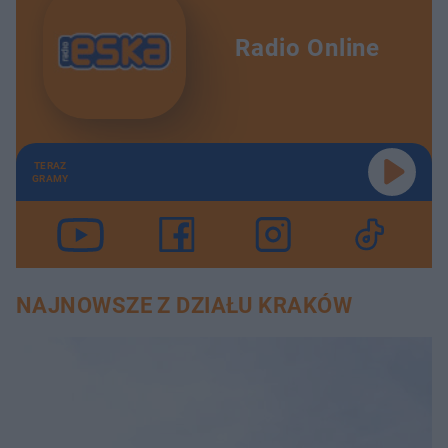
Radio Online
TERAZ
GRAMY
NAJNOWSZE Z DZIAŁU KRAKÓW