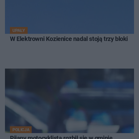
UPAŁY
W Elektrowni Kozienice nadal stoją trzy bloki
POLICJA
Pijany motocyklista rozbił się w gminie