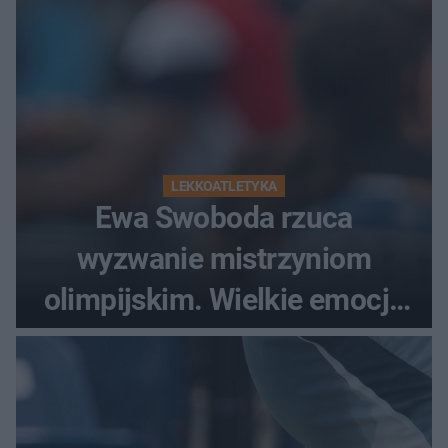
LEKKOATLETYKA
Ewa Swoboda rzuca
wyzwanie mistrzyniom
olimpijskim. Wielkie emocje
podczas Silesia Memoriału
Kamili Skolimowskiej