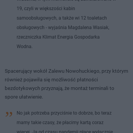
%
o
o
t
p
19, czyli w większości kabin
u
r
ł
z
samoobsługowych, a także wi 12 toaletach
u
o
d
obsługowych - wyjaśnia Magdalena Wasiak,
u
rzeczniczka Klimat Energia Gospodarka
Wodna.
Spacerujący wokół Zalewu Nowohuckiego, przy którym
również pojawiła się możliwość płatności
bezdotykowych przyznają, że montaż terminali to
spore ułatwienie.
No jak potrzeba przyciśnie to dobrze, bo teraz
mamy takie czasy, że płacimy kartą coraz
więcej. Ja od czasu pandemii płacę wyłącznie