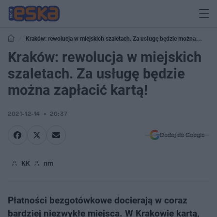
Kraków: rewolucja w miejskich szaletach. Za usługę będzie można
zapłacić kartą!
Kraków: rewolucja w miejskich
szaletach. Za usługę będzie
można zapłacić kartą!
2021-12-14
20:37
Dodaj do Google
KK
nm
Płatności bezgotówkowe docierają w coraz
bardziej niezwykłe miejsca. W Krakowie kartą,