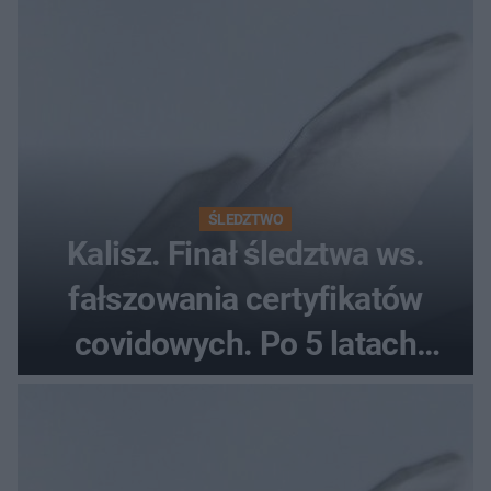
każdy pielgrzym
ŚLEDZTWO
Kalisz. Finał śledztwa ws.
fałszowania certyfikatów
covidowych. Po 5 latach
prokurator zamyka sprawę