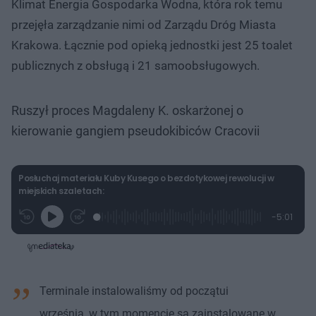
Klimat Energia Gospodarka Wodna, która rok temu
przejęła zarządzanie nimi od Zarządu Dróg Miasta
Krakowa. Łącznie pod opieką jednostki jest 25 toalet
publicznych z obsługą i 21 samoobsługowych.
Ruszył proces Magdaleny K. oskarżonej o
kierowanie gangiem pseudokibiców Cracovii
Posłuchaj materiału Kuby Kusego o bezdotykowej rewolucji w
miejskich szaletach:
L
P
P
P
-
5:01
G
o
r
r
o
z
r
a
z
z
o
a
d
e
e
s
j
t
e
w
w
a
d
i
i
ł
:
ń
ń
y
c
4
1
1
z
Terminale instalowaliśmy od początui
.
0
0
a
s
9
s
s
Â
7
d
d
września, w tym momencie są zainstalowane w