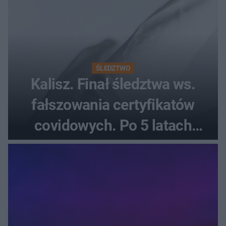
ŚLEDZTWO
Kalisz. Finał śledztwa ws.
fałszowania certyfikatów
covidowych. Po 5 latach
prokurator zamyka sprawę