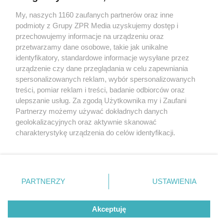
My, naszych 1160 zaufanych partnerów oraz inne
Żaden utwór zamieszczony w serwisie nie może być powielany i
podmioty z Grupy ZPR Media uzyskujemy dostęp i
rozpowszechniany lub dalej rozpowszechniany w jakikolwiek sposób (w
tym także elektroniczny lub mechaniczny) na jakimkolwiek polu
przechowujemy informacje na urządzeniu oraz
eksploatacji w jakiejkolwiek formie, włącznie z umieszczaniem w
przetwarzamy dane osobowe, takie jak unikalne
Internecie bez pisemnej zgody właściciela praw. Jakiekolwiek użycie lub
identyfikatory, standardowe informacje wysyłane przez
wykorzystanie utworów w całości lub w części z naruszeniem prawa,
tzn. bez właściwej zgody, jest zabronione pod groźbą kary i może być
urządzenie czy dane przeglądania w celu zapewniania
ścigane prawnie.
spersonalizowanych reklam, wybór spersonalizowanych
treści, pomiar reklam i treści, badanie odbiorców oraz
ulepszanie usług. Za zgodą Użytkownika my i Zaufani
Partnerzy możemy używać dokładnych danych
geolokalizacyjnych oraz aktywnie skanować
charakterystykę urządzenia do celów identyfikacji.
Ponieważ cenimy Twoją prywatność, prosimy o zgodę na
O nas
korzystanie z tych technologii poprzez kliknięcie
Informacje prawne
„Akceptuję”. Zgoda jest dobrowolna i zawsze możesz ją
zmienić/wycofać klikając przycisk ustawień prywatności
PARTNERZY
USTAWIENIA
Nasze serwisy
znajdujący się w lewym dolnym rogu strony
. Niektóre
rodzaje przetwarzania danych nie wymagają zgody
© 2026 Grupa ZPR Media
Akceptuję
użytkownika, ale masz prawo sprzeciwić się takiemu