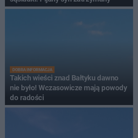
DOBRA INFORMACJA
Takich wieści znad Bałtyku dawno
nie było! Wczasowicze mają powody
do radości