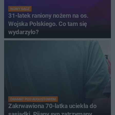
NOWY SĄCZ
31-latek raniony nożem na os.
Wojska Polskiego. Co tam się
wydarzyło?
DRAMAT POD AUGUSTOWEM
Zakrwawiona 70-latka uciekła do
sąsiadki. Pijany syn zatrzymany