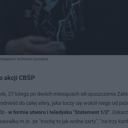
 Instagram/ Archiwum prywatne
o akcji CBŚP
tek, 27 lutego po dwóch miesiącach od opuszczenia Zak
nieść do całej afery, jaka toczy się wokół niego od paź
ób -
w formie utworu i teledysku "Statement 1/2"
. Oskar
awałku m.in. że "trochę to jak wolne żarty", "na trzy kar