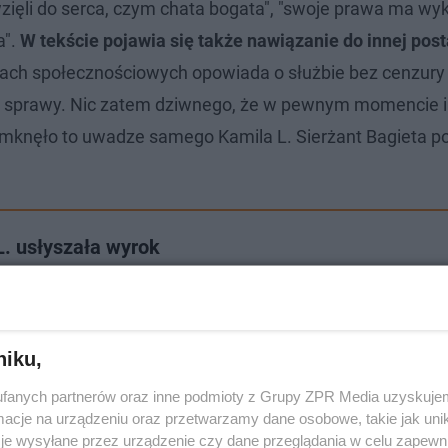
wzięli do serca, czym chata bogata", "swoje prawa ma wy
".
W tekście pojawia się także nawiązanie do innej post
iach społecznościowych opowiada o służbie bez cenzury
e sprawy. Nic zatem dziwnego, że w pewnym momencie i
 umknęło to uwadze samego Kamila L. Sierżant Bagieta p
. usłyszała wyrok
niku,
fanych partnerów oraz inne podmioty z Grupy ZPR Media uzyskujem
cje na urządzeniu oraz przetwarzamy dane osobowe, takie jak unika
je wysyłane przez urządzenie czy dane przeglądania w celu zapewn