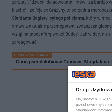
zarzuty", "dzwoni do adwokata i mówi: za bardzo 
blachę" i że "ojciec Grażyny to porządna mordeczka
Sierżanta Bagiety, byłego policjanta
, który w med
omawia aktualne przestępstwa, zwłaszcza głośn
wziął na tapet aferę wokół Buddy. Jak widać, nie
zareagować.
PRZECZYTAJ TAKŻE:
Gang pseudokibiców Cracovii. Magdalena L
Drogi Użytkow
My, naszych 1162 zau
przechowujemy informa
standardowe informac