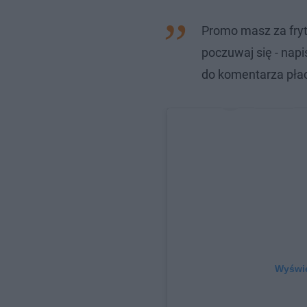
Promo masz za frytk
poczuwaj się - napi
do komentarza pła
Wyświe