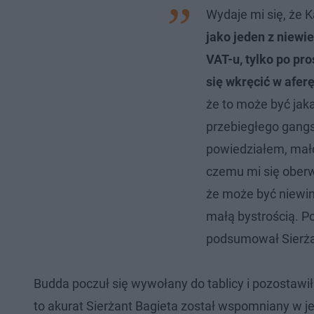
Wydaje mi się, że K
jako jeden z niewi
VAT-u, tylko po pro
się wkręcić w afer
że to może być jak
przebiegłego gangst
powiedziałem, mało
czemu mi się oberw
że może być niewi
małą bystrością. P
podsumował Sierża
Budda poczuł się wywołany do tablicy i pozostawi
to akurat Sierżant Bagieta został wspomniany w j