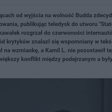
iącach od wyjścia na wolność Budda zdecy
owania, publikując teledysk do utworu "Sta
kawałek rozgrzał do czerwoności internautó
ód krytyków znalazł się wspomniany w tekś
ł na wzmiankę, a Kamil L. nie pozostawił tej
większy konflikt między podejrzanym a by