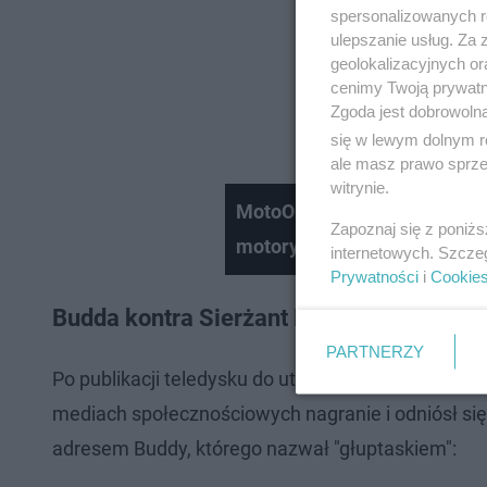
spersonalizowanych re
ulepszanie usług. Za
geolokalizacyjnych or
cenimy Twoją prywatno
Zgoda jest dobrowoln
się w lewym dolnym r
ale masz prawo sprzec
witrynie.
MotoOrkiestra w Krakowie g
Zapoznaj się z poniż
motoryzacyjne przyciągnęło
internetowych. Szcze
Prywatności
i
Cookie
Budda kontra Sierżant Bagieta. "Nie pocz
PARTNERZY
Po publikacji teledysku do utworu "Statement 1/2
mediach społecznościowych nagranie i odniósł się d
adresem Buddy, którego nazwał "głuptaskiem":