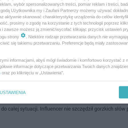
klam, wybór spersonalizowanych treści, pomiar reklam i treści, bad
 zgodą Użytkownika my i Zaufani Partnerzy możemy używać dokład
az aktywnie skanować charakterystykę urządzenia do celów identyfi
ść, prosimy o zgodę na korzystanie z tych technologii poprzez klikn
a i zawsze możesz ją zmienić/wycofać klikając przycisk ustawień pr
ogu strony
. Niektóre rodzaje przetwarzania danych nie wymagaj
iwić się takiemu przetwarzaniu. Preferencje będą miały zastosowanie
ra z WOŚP! Wielkie wydarzenie
szymi informacjami, abyś mógł świadomie i komfortowo korzystać z
 tłumy
gółowe informacje dotyczące przetwarzania Twoich danych znajdzi
s
oraz po kliknięciu w „Ustawienia”.
uwaj się"
USTAWIENIA
", w którym został wspomniany, Sierżant Bagieta opublik
o całej sytuacji. Influencer nie szczędził gorzkich słów