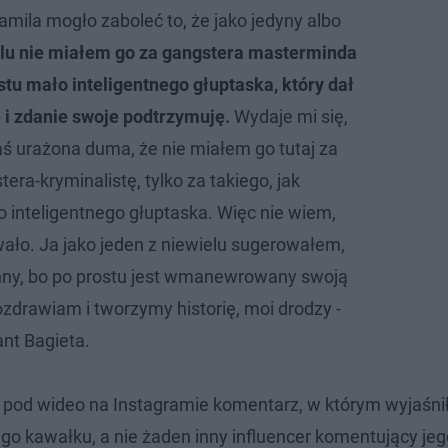
amila mogło zaboleć to, że jako jedyny albo
elu nie miałem go za gangstera masterminda
stu mało inteligentnego głuptaska, który dał
ę i zdanie swoje podtrzymuję.
Wydaje mi się,
aś urażona duma, że nie miałem go tutaj za
era-kryminalistę, tylko za takiego, jak
 inteligentnego głuptaska. Więc nie wiem,
ało. Ja jako jeden z niewielu sugerowałem,
nny, bo po prostu jest wmanewrowany swoją
ozdrawiam i tworzymy historię, moi drodzy -
nt Bagieta.
ł pod wideo na Instagramie komentarz, w którym wyjaśnił
ego kawałku, a nie żaden inny influencer komentujący je