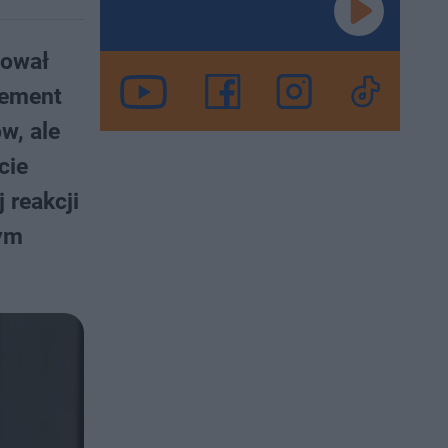
dował
tement
w, ale
cie
 reakcji
łym