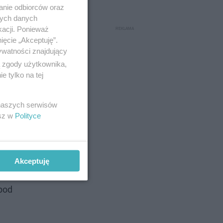
anie odbiorców oraz
nych danych
kacji. Ponieważ
ięcie „Akceptuję”.
ywatności znajdujący
ą zgody użytkownika,
 tylko na tej
 naszych serwisów
esz w
Polityce
Akceptuję
ował w
 pod