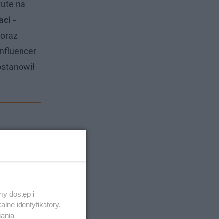
kute na
aci -
 oraz
nfluencer
ostanowił
y dostęp i
lne identyfikatory,
iania