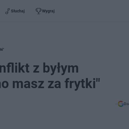
Słuchaj
Wygraj
ki"
flikt z byłym
o masz za frytki"
Do