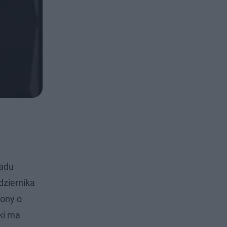
ładu
dziernika
żony o
tki ma