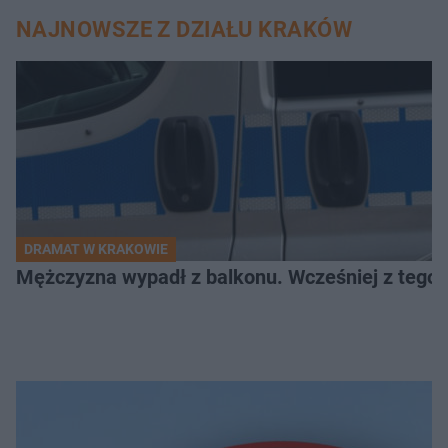
NAJNOWSZE Z DZIAŁU KRAKÓW
DRAMAT W KRAKOWIE
Mężczyzna wypadł z balkonu. Wcześniej z tego 