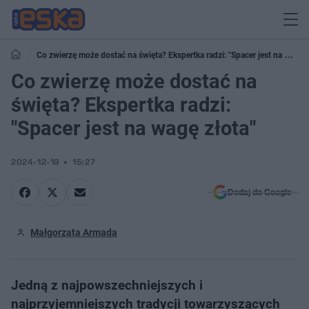
Co zwierzę może dostać na święta? Ekspertka radzi: "Spacer jest na wagę
złota"
Co zwierzę może dostać na
święta? Ekspertka radzi:
"Spacer jest na wagę złota"
2024-12-19
15:27
Dodaj do Google
Małgorzata Armada
Jedną z najpowszechniejszych i
najprzyjemniejszych tradycji towarzyszących