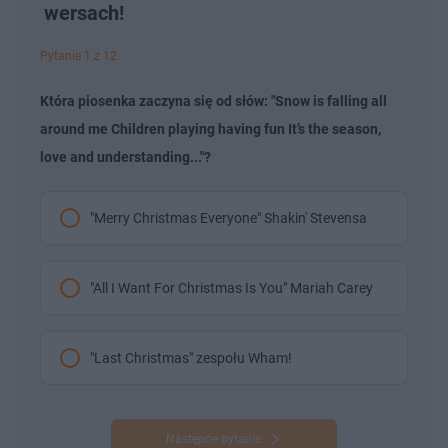
wersach!
Pytanie 1 z 12
Która piosenka zaczyna się od słów: "Snow is falling all
around me Children playing having fun It’s the season,
love and understanding..."?
"Merry Christmas Everyone" Shakin' Stevensa
"All I Want For Christmas Is You" Mariah Carey
"Last Christmas" zespołu Wham!
Następne pytanie