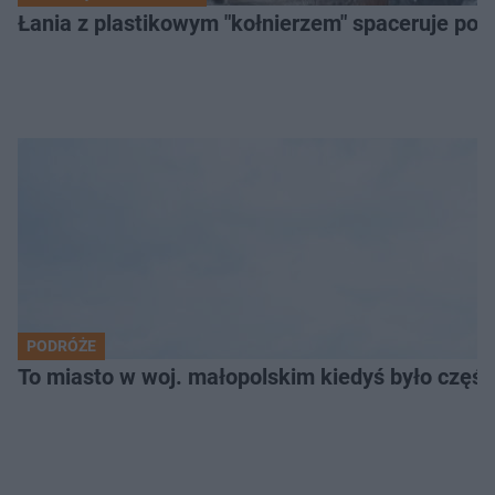
Łania z plastikowym "kołnierzem" spaceruje po s
PODRÓŻE
To miasto w woj. małopolskim kiedyś było części