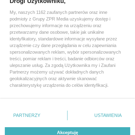
Drogi Użytkowniku,
My, naszych 1162 zaufanych partnerów oraz inne
Żaden utwór zamieszczony w serwisie nie może być powielany i
podmioty z Grupy ZPR Media uzyskujemy dostęp i
rozpowszechniany lub dalej rozpowszechniany w jakikolwiek sposób (w
przechowujemy informacje na urządzeniu oraz
tym także elektroniczny lub mechaniczny) na jakimkolwiek polu
eksploatacji w jakiejkolwiek formie, włącznie z umieszczaniem w
przetwarzamy dane osobowe, takie jak unikalne
Internecie bez pisemnej zgody właściciela praw. Jakiekolwiek użycie lub
identyfikatory, standardowe informacje wysyłane przez
wykorzystanie utworów w całości lub w części z naruszeniem prawa,
tzn. bez właściwej zgody, jest zabronione pod groźbą kary i może być
urządzenie czy dane przeglądania w celu zapewniania
ścigane prawnie.
spersonalizowanych reklam, wybór spersonalizowanych
treści, pomiar reklam i treści, badanie odbiorców oraz
ulepszanie usług. Za zgodą Użytkownika my i Zaufani
Partnerzy możemy używać dokładnych danych
geolokalizacyjnych oraz aktywnie skanować
charakterystykę urządzenia do celów identyfikacji.
Ponieważ cenimy Twoją prywatność, prosimy o zgodę na
O nas
korzystanie z tych technologii poprzez kliknięcie
Informacje prawne
„Akceptuję”. Zgoda jest dobrowolna i zawsze możesz ją
zmienić/wycofać klikając przycisk ustawień prywatności
PARTNERZY
USTAWIENIA
Nasze serwisy
znajdujący się w lewym dolnym rogu strony
. Niektóre
rodzaje przetwarzania danych nie wymagają zgody
© 2026 Grupa ZPR Media
Akceptuję
użytkownika, ale masz prawo sprzeciwić się takiemu