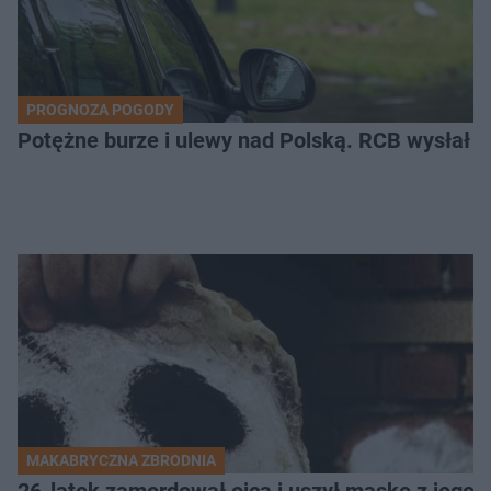
PROGNOZA POGODY
Potężne burze i ulewy nad Polską. RCB wysłał 
MAKABRYCZNA ZBRODNIA
26-latek zamordował ojca i uszył maskę z jego 