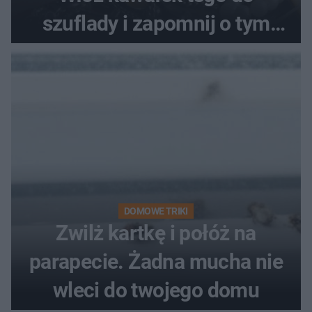
szuflady i zapomnij o tym
problemie. Sposób na
pociemniałą biżuterię
DOMOWE TRIKI
Zwilż kartkę i połóż na
parapecie. Żadna mucha nie
wleci do twojego domu