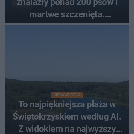
znalazły ponad 200 psów i
martwe szczenięta.
Zatrzymano 35-latka
CIEKAWOSTKA
To najpiękniejsza plaża w
Świętokrzyskiem według AI.
Z widokiem na najwyższy