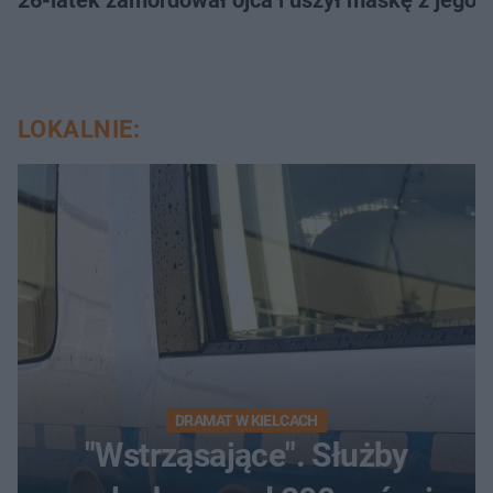
LOKALNIE:
DRAMAT W KIELCACH
"Wstrząsające". Służby