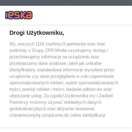
Drogi Użytkowniku,
My, naszych 1162 zaufanych partnerów oraz inne
Żaden utwór zamieszczony w serwisie nie może być powielany i
podmioty z Grupy ZPR Media uzyskujemy dostęp i
rozpowszechniany lub dalej rozpowszechniany w jakikolwiek sposób (w
tym także elektroniczny lub mechaniczny) na jakimkolwiek polu
przechowujemy informacje na urządzeniu oraz
eksploatacji w jakiejkolwiek formie, włącznie z umieszczaniem w
przetwarzamy dane osobowe, takie jak unikalne
Internecie bez pisemnej zgody właściciela praw. Jakiekolwiek użycie lub
identyfikatory, standardowe informacje wysyłane przez
wykorzystanie utworów w całości lub w części z naruszeniem prawa,
tzn. bez właściwej zgody, jest zabronione pod groźbą kary i może być
urządzenie czy dane przeglądania w celu zapewniania
ścigane prawnie.
spersonalizowanych reklam, wybór spersonalizowanych
treści, pomiar reklam i treści, badanie odbiorców oraz
ulepszanie usług. Za zgodą Użytkownika my i Zaufani
Partnerzy możemy używać dokładnych danych
geolokalizacyjnych oraz aktywnie skanować
charakterystykę urządzenia do celów identyfikacji.
Ponieważ cenimy Twoją prywatność, prosimy o zgodę na
O nas
korzystanie z tych technologii poprzez kliknięcie