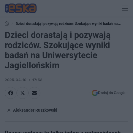
Dzieci dorastają i pozywają rodziców. Szokujące wyniki badań na
Uniwersytecie Jagiellońskim
Dzieci dorastają i pozywają
rodziców. Szokujące wyniki
badań na Uniwersytecie
Jagiellońskim
2025-04-10
17:52
Dodaj do Google
Aleksander Ruszkowski
Pozew sądowy to tylko jedno z potencjalnych