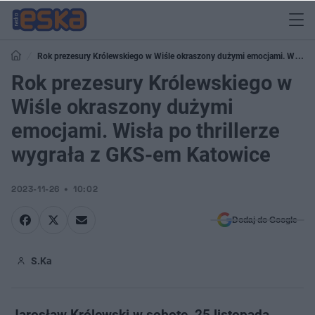
Rok prezesury Królewskiego w Wiśle okraszony dużymi emocjami. Wisła
po thrillerze wygrała z GKS-em Katowice
Rok prezesury Królewskiego w
Wiśle okraszony dużymi
emocjami. Wisła po thrillerze
wygrała z GKS-em Katowice
2023-11-26
10:02
Dodaj do Google
S.Ka
Jarosław Królewski w sobotę, 25 listopada