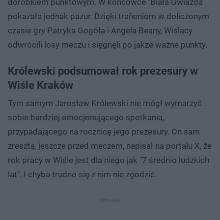
dorobkiem punktowym. W końcówce "Biała Gwiazda"
pokazała jednak pazur. Dzięki trafieniom w doliczonym
czasie gry Patryka Gogóła i Angela Beany, Wiślacy
odwrócili losy meczu i sięgnęli po jakże ważne punkty.
Królewski podsumował rok prezesury w
Wiśle Kraków
Tym samym Jarosław Królewski nie mógł wymarzyć
sobie bardziej emocjonującego spotkania,
przypadającego na rocznicę jego prezesury. On sam
zresztą, jeszcze przed meczem, napisał na portalu X, że
rok pracy w Wiśle jest dla niego jak "7 średnio ludzkich
lat". I chyba trudno się z nim nie zgodzić.