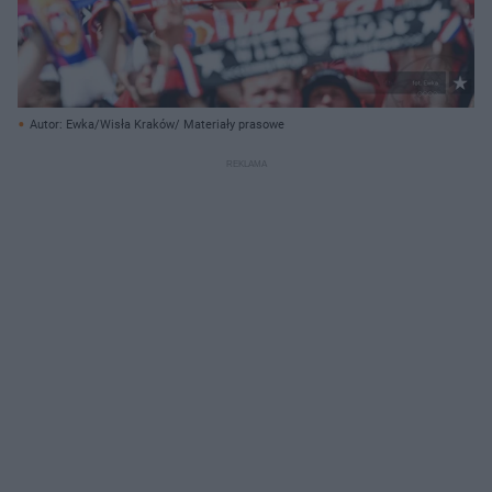
Autor: Ewka/Wisła Kraków/ Materiały prasowe