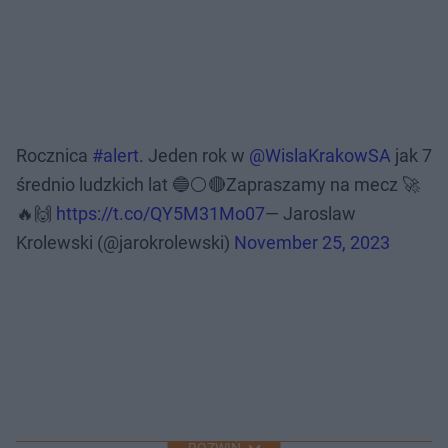
Rocznica
#alert
. Jeden rok w
@WislaKrakowSA
jak 7
średnio ludzkich lat 🔵⚪️🔴Zapraszamy na mecz 🚀
🔥🙌
https://t.co/QY5M31Mo07
— Jaroslaw
Krolewski (@jarokrolewski)
November 25, 2023