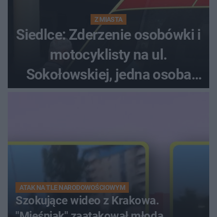
Z MIASTA
Siedlce: Zderzenie osobówki i
motocyklisty na ul.
Sokołowskiej, jedna osoba
ranna!
ATAK NA TLE NARODOWOŚCIOWYM
Szokujące wideo z Krakowa.
"Mięśniak" zaatakował młodą