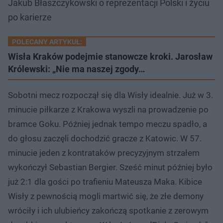
Jakub Błaszczykowski o reprezentacji Polski i życiu
po karierze
POLECANY ARTYKUŁ:
Wisła Kraków podejmie stanowcze kroki. Jarosław
Królewski: „Nie ma naszej zgody…
Sobotni mecz rozpoczął się dla Wisły idealnie. Już w 3.
minucie piłkarze z Krakowa wyszli na prowadzenie po
bramce Goku. Później jednak tempo meczu spadło, a
do głosu zaczęli dochodzić gracze z Katowic. W 57.
minucie jeden z kontrataków precyzyjnym strzałem
wykończył Sebastian Bergier. Sześć minut później było
już 2:1 dla gości po trafieniu Mateusza Maka. Kibice
Wisły z pewnością mogli martwić się, że złe demony
wróciły i ich ulubieńcy zakończą spotkanie z zerowym