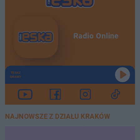
Radio Online
TERAZ
GRAMY
NAJNOWSZE Z DZIAŁU KRAKÓW