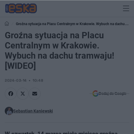
Groźna sytuacja na Placu Centralnym w Krakowie. Wybuch na dachu
tramwaju! [WIDEO]
Groźna sytuacja na Placu
Centralnym w Krakowie.
Wybuch na dachu tramwaju!
[WIDEO]
2024-03-14
10:48
Dodaj do Google
Sebastian Kaniewski
W czwartek, 14 marca miała miejsce groźna