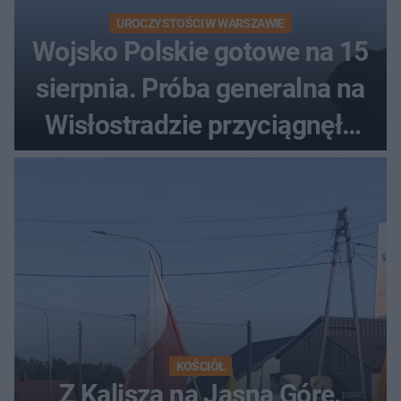
UROCZYSTOŚCI W WARSZAWIE
Wojsko Polskie gotowe na 15
sierpnia. Próba generalna na
Wisłostradzie przyciągnęła
tłumy
KOŚCIÓŁ
Z Kalisza na Jasną Górę.