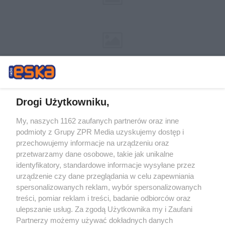
Drogi Użytkowniku,
My, naszych 1162 zaufanych partnerów oraz inne
Żaden utwór zamieszczony w serwisie nie może być powielany i
podmioty z Grupy ZPR Media uzyskujemy dostęp i
rozpowszechniany lub dalej rozpowszechniany w jakikolwiek sposób (w
przechowujemy informacje na urządzeniu oraz
tym także elektroniczny lub mechaniczny) na jakimkolwiek polu
eksploatacji w jakiejkolwiek formie, włącznie z umieszczaniem w
przetwarzamy dane osobowe, takie jak unikalne
Internecie bez pisemnej zgody właściciela praw. Jakiekolwiek użycie lub
identyfikatory, standardowe informacje wysyłane przez
wykorzystanie utworów w całości lub w części z naruszeniem prawa,
tzn. bez właściwej zgody, jest zabronione pod groźbą kary i może być
urządzenie czy dane przeglądania w celu zapewniania
ścigane prawnie.
spersonalizowanych reklam, wybór spersonalizowanych
treści, pomiar reklam i treści, badanie odbiorców oraz
ulepszanie usług. Za zgodą Użytkownika my i Zaufani
Partnerzy możemy używać dokładnych danych