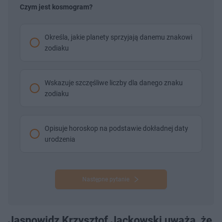
Czym jest kosmogram?
Określa, jakie planety sprzyjają danemu znakowi
zodiaku
Wskazuje szczęśliwe liczby dla danego znaku
zodiaku
Opisuje horoskop na podstawie dokładnej daty
urodzenia
Następne pytanie
Jasnowidz Krzysztof Jackowski uważa, że