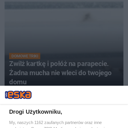
kobiety
DOMOWE TRIKI
Zwilż kartkę i połóż na parapecie.
Żadna mucha nie wleci do twojego
domu
Drogi Użytkowniku,
My, naszych 1162 zaufanych partnerów oraz inne