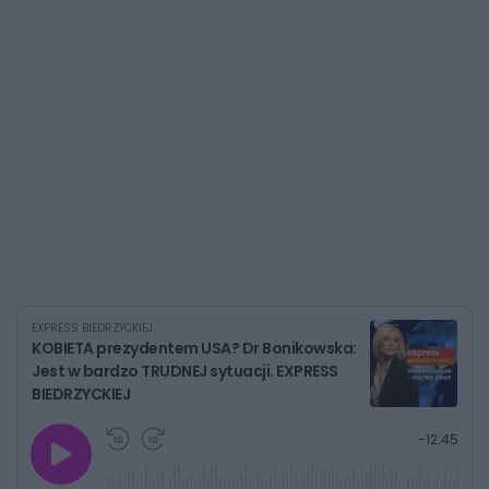
EXPRESS BIEDRZYCKIEJ
KOBIETA prezydentem USA? Dr Bonikowska:
Jest w bardzo TRUDNEJ sytuacji. EXPRESS
BIEDRZYCKIEJ
G
P
P
P
-
12:45
r
r
r
o
a
z
z
j
z
e
e