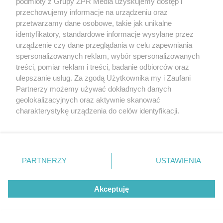
podmioty z Grupy ZPR Media uzyskujemy dostęp i
przechowujemy informacje na urządzeniu oraz
przetwarzamy dane osobowe, takie jak unikalne
identyfikatory, standardowe informacje wysyłane przez
urządzenie czy dane przeglądania w celu zapewniania
PIELĘGNACJA BORÓWKI
spersonalizowanych reklam, wybór spersonalizowanych
Zrób to po zebraniu borówek, a za
treści, pomiar reklam i treści, badanie odbiorców oraz
rok zbiory będą obfite
ulepszanie usług. Za zgodą Użytkownika my i Zaufani
Partnerzy możemy używać dokładnych danych
geolokalizacyjnych oraz aktywnie skanować
charakterystykę urządzenia do celów identyfikacji.
Ponieważ cenimy Twoją prywatność, prosimy o zgodę na
korzystanie z tych technologii poprzez kliknięcie
„Akceptuję”. Zgoda jest dobrowolna i zawsze możesz ją
zmienić/wycofać klikając przycisk ustawień prywatności
PARTNERZY
USTAWIENIA
znajdujący się w lewym dolnym rogu strony
. Niektóre
rodzaje przetwarzania danych nie wymagają zgody
Akceptuję
użytkownika, ale masz prawo sprzeciwić się takiemu
przetwarzaniu. Preferencje będą miały zastosowanie tylko
ZAKUPY
na tej witrynie.
Jesień w Pepco! Stylowe kubki i