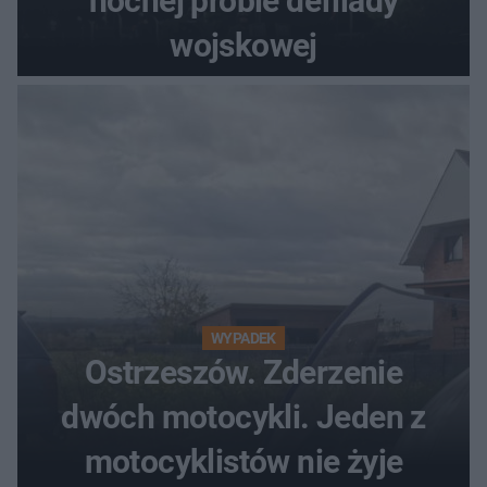
nocnej próbie defilady
wojskowej
WYPADEK
Ostrzeszów. Zderzenie
dwóch motocykli. Jeden z
motocyklistów nie żyje