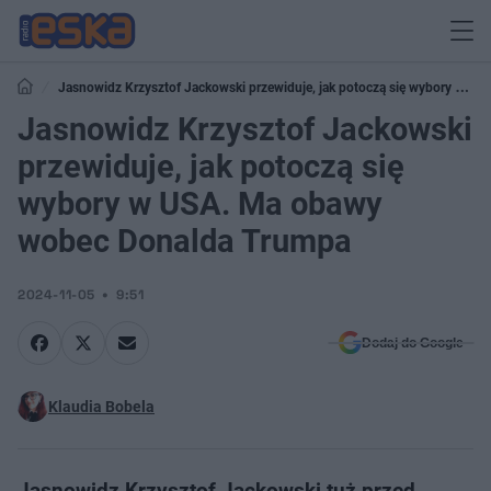
Jasnowidz Krzysztof Jackowski przewiduje, jak potoczą się wybory w
USA. Ma obawy wobec Donalda Trumpa
Jasnowidz Krzysztof Jackowski
przewiduje, jak potoczą się
wybory w USA. Ma obawy
wobec Donalda Trumpa
2024-11-05
9:51
Dodaj do Google
Klaudia Bobela
Jasnowidz Krzysztof Jackowski tuż przed