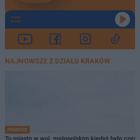
TERAZ
GRAMY
NAJNOWSZE Z DZIAŁU KRAKÓW
PODRÓŻE
To miasto w woj. małopolskim kiedyś było części