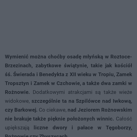
Wymienić można choćby osadę młyńską w Roztoce-
Brzezinach, zabytkowe świątynie, takie jak kościół
śś. Świerada i Benedykta z XII wieku w Tropiu, Zamek
Tropsztyn i Zamek w Czchowie, a także dwa zamki w
Rożnowie.
Dodatkowymi atrakcjami są także wieże
widokowe,
szczególnie ta na Szpilówce nad Iwkową,
czy Barkowej.
Co ciekawe,
nad Jeziorem Rożnowskim
nie brakuje także pięknie położonych winnic.
Całość
upiększają
liczne dwory i pałace w Tęgoborzy,
Rożnowie czy Zbyszycach.