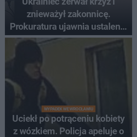
Ukrainiec zerwał krzyż i
znieważył zakonnicę.
Prokuratura ujawnia ustalenia
w sprawie 26-latka
WYPADEK WE WROCŁAWIU
Uciekł po potrąceniu kobiety
z wózkiem. Policja apeluje o