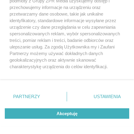
podmioty z Grupy ZPR Media uzyskujemy dostęp i
rok zbiory będą obfite
przechowujemy informacje na urządzeniu oraz
przetwarzamy dane osobowe, takie jak unikalne
ZOBACZ WIĘCEJ
identyfikatory, standardowe informacje wysyłane przez
urządzenie czy dane przeglądania w celu zapewniania
spersonalizowanych reklam, wybór spersonalizowanych
treści, pomiar reklam i treści, badanie odbiorców oraz
ulepszanie usług. Za zgodą Użytkownika my i Zaufani
Partnerzy możemy używać dokładnych danych
geolokalizacyjnych oraz aktywnie skanować
charakterystykę urządzenia do celów identyfikacji.
Ponieważ cenimy Twoją prywatność, prosimy o zgodę na
korzystanie z tych technologii poprzez kliknięcie
„Akceptuję”. Zgoda jest dobrowolna i zawsze możesz ją
zmienić/wycofać klikając przycisk ustawień prywatności
PARTNERZY
USTAWIENIA
znajdujący się w lewym dolnym rogu strony
. Niektóre
rodzaje przetwarzania danych nie wymagają zgody
Akceptuję
użytkownika, ale masz prawo sprzeciwić się takiemu
przetwarzaniu. Preferencje będą miały zastosowanie tylko
na tej witrynie.