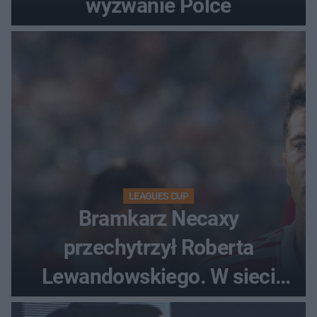
wyzwanie Polce
LEAGUES CUP
Bramkarz Necaxy
przechytrzył Roberta
Lewandowskiego. W sieci
krąży wideo z tego pojedynku