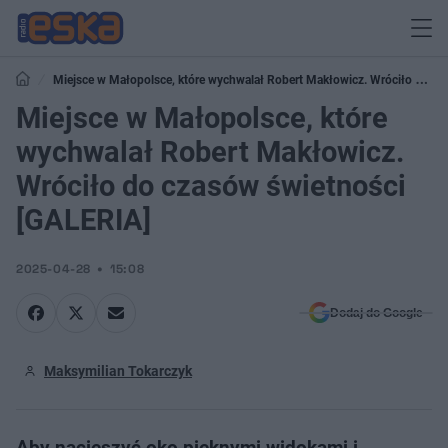
Miejsce w Małopolsce, które wychwalał Robert Makłowicz. Wróciło do
czasów świetności [GALERIA]
Miejsce w Małopolsce, które
wychwalał Robert Makłowicz.
Wróciło do czasów świetności
[GALERIA]
2025-04-28
15:08
Dodaj do Google
Maksymilian Tokarczyk
Aby nacieszyć oko pięknymi widokami i