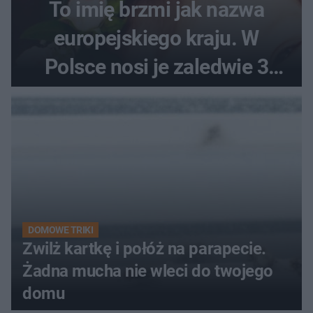
To imię brzmi jak nazwa
europejskiego kraju. W
Polsce nosi je zaledwie 3
kobiety
DOMOWE TRIKI
Zwilż kartkę i połóż na parapecie.
Żadna mucha nie wleci do twojego
domu