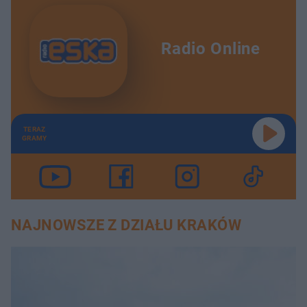
Radio Online
TERAZ
GRAMY
NAJNOWSZE Z DZIAŁU KRAKÓW