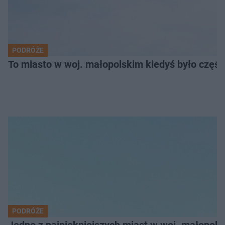
PODRÓŻE
To miasto w woj. małopolskim kiedyś było części
PODRÓŻE