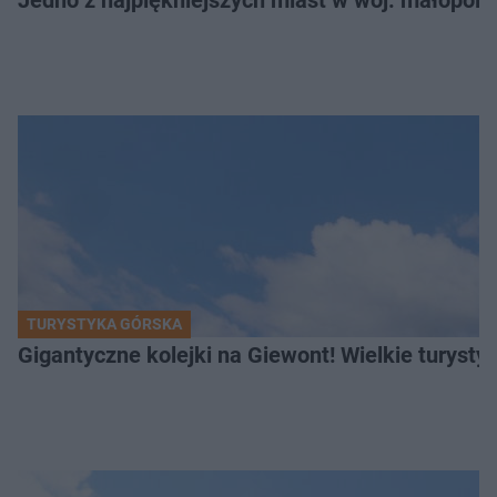
Jedno z najpiękniejszych miast w woj. małopol
TURYSTYKA GÓRSKA
Gigantyczne kolejki na Giewont! Wielkie turysty