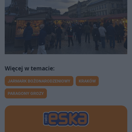
JARMARK BOŻONARODZENIOWY
KRAKÓW
PARAGONY GROZY