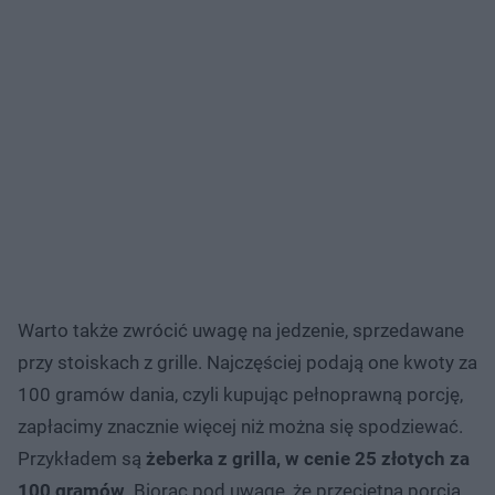
Warto także zwrócić uwagę na jedzenie, sprzedawane
przy stoiskach z grille. Najczęściej podają one kwoty za
100 gramów dania, czyli kupując pełnoprawną porcję,
zapłacimy znacznie więcej niż można się spodziewać.
Przykładem są
żeberka z grilla, w cenie 25 złotych za
100 gramów
. Biorąc pod uwagę, że przeciętna porcja