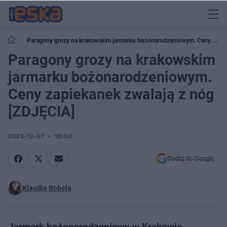
Paragony grozy na krakowskim jarmarku bożonarodzeniowym. Ceny
zapiekanek zwalają z nóg [ZDJĘCIA]
Paragony grozy na krakowskim
jarmarku bożonarodzeniowym.
Ceny zapiekanek zwalają z nóg
[ZDJĘCIA]
2023-12-07
15:40
Dodaj do Google
Klaudia Bobela
Jarmark bożonarodzeniowy w Krakowie