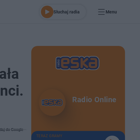
Słuchaj radia
Menu
ała
nci.
Radio Online
daj do Google
TERAZ GRAMY