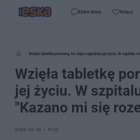
ESKA Story
Dołącz
Wzięła tabletkę poronną, bo ciąża zagrażała jej życiu. W szpitalu cz
Wzięła tabletkę po
jej życiu. W szpital
"Kazano mi się roz
2023-07-19
11:12