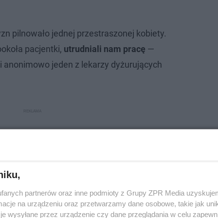
n pilnowało jednej przestraszonej kobiety.
ookoła pacjentki,
utrudniali nam pracę
—
 anonimowo jeden z lekarzy dyżurujących
niku,
fanych partnerów oraz inne podmioty z Grupy ZPR Media uzyskujem
cje na urządzeniu oraz przetwarzamy dane osobowe, takie jak unika
je wysyłane przez urządzenie czy dane przeglądania w celu zapewn