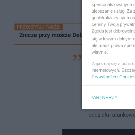
spersonalizowanych re
ulepszanie usług. Za
geolokalizacyjnych or
cenimy Twoją prywatno
PRZECZYTAJ TAKŻE:
Zgoda jest dobrowoln
Znicze przy moście Dębnickim. Krakowian
się w lewym dolnym r
ale masz prawo sprzec
witrynie.
— Rozebrałam się. 
Zapoznaj się z poniż
krwawiłam i było
to
internetowych. Szcze
wtedy właśnie pęk
Prywatności
i
Cookie
wy ode mnie chcec
"Faktów". —
Co chw
PARTNERZY
telefon
, gdzie ma l
oddziału ratunkoweg