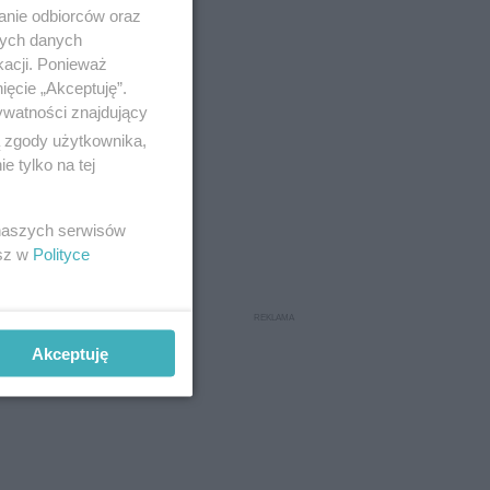
anie odbiorców oraz
nych danych
kacji. Ponieważ
ięcie „Akceptuję”.
ywatności znajdujący
ą zgody użytkownika,
 tylko na tej
 naszych serwisów
esz w
Polityce
Akceptuję