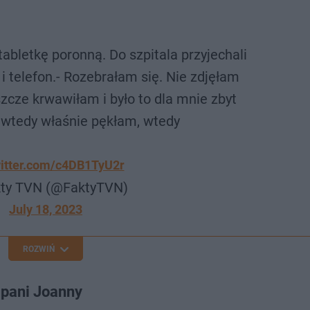
abletkę poronną. Do szpitala przyjechali
op i telefon.- Rozebrałam się. Nie zdjęłam
zcze krwawiłam i było to dla mnie zbyt
i wtedy właśnie pękłam, wtedy
witter.com/c4DB1TyU2r
ty TVN (@FaktyTVN)
July 18, 2023
ROZWIŃ
 pani Joanny