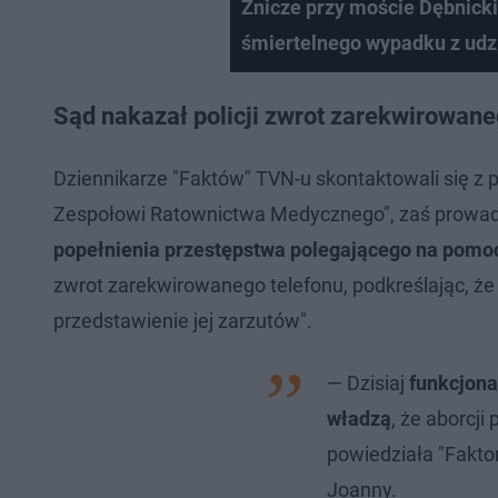
Znicze przy moście Dębnick
śmiertelnego wypadku z ud
Sąd nakazał policji zwrot zarekwirowane
Dziennikarze "Faktów" TVN-u skontaktowali się z p
Zespołowi Ratownictwa Medycznego", zaś prowadz
popełnienia przestępstwa polegającego na pomoc
zwrot zarekwirowanego telefonu, podkreślając, że
przedstawienie jej zarzutów".
— Dzisiaj
funkcjona
władzą
, że aborcji
powiedziała "Fakt
Joanny.