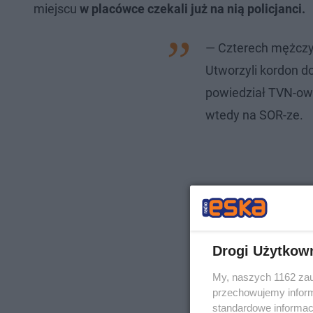
miejscu
w placówce czekali już na nią policjanci.
— Czterech mężczyz
Utworzyli kordon d
powiedział TVN-owi
wtedy na SOR-ze.
Drogi Użytkow
My, naszych 1162 zau
przechowujemy informa
standardowe informac