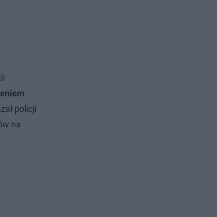
li
zeniem
ał policji
ków na