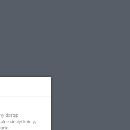
y dostęp i
lne identyfikatory,
iania