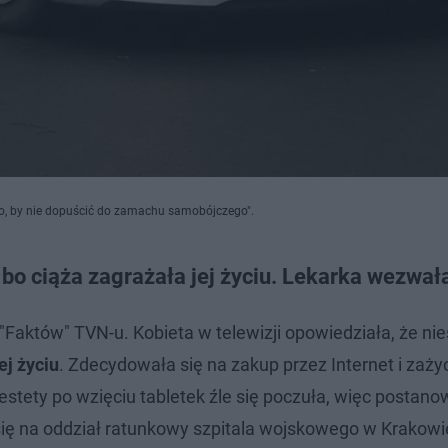
ko, by nie dopuścić do zamachu samobójczego".
 bo ciąża zagrażała jej życiu. Lekarka wezwała
Faktów" TVN-u. Kobieta w telewizji opowiedziała, że ni
ej życiu
. Zdecydowała się na zakup przez Internet i zażyc
iestety po wzięciu tabletek źle się poczuła, więc postano
a się na oddział ratunkowy szpitala wojskowego w Krakowi