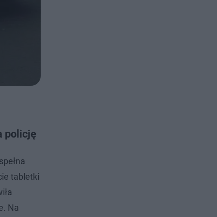
 policję
espełna
ie tabletki
wiła
e. Na