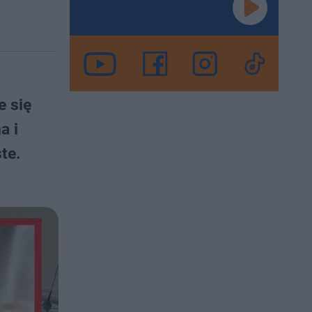
e się
a i
te.