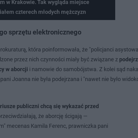
im w Krakowie. Tak wygląda miejsce
ziałem czterech młodych mężczyzn
go sprzętu elektronicznego
rokuraturą, która poinformowała, że "policjanci asystowa
one przez nich czynności miały być związane z
podejr
y w aborcji
i namowie do samobójstwa. Z kolei sąd nakaz
 pani Joanna nie była podejrzana i "nawet nie było wido
riusze publiczni chcą się wykazać przed
 przeciwdziałają, że aborcję ścigają —
om" mecenas Kamila Ferenc, prawniczka pani