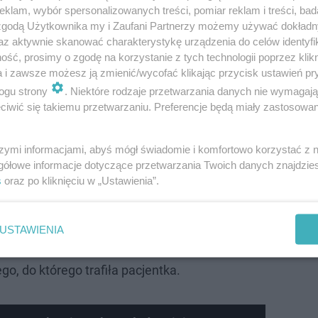
klam, wybór spersonalizowanych treści, pomiar reklam i treści, bad
 zgodą Użytkownika my i Zaufani Partnerzy możemy używać dokład
az aktywnie skanować charakterystykę urządzenia do celów identyfi
ść, prosimy o zgodę na korzystanie z tych technologii poprzez klikn
a i zawsze możesz ją zmienić/wycofać klikając przycisk ustawień pr
ie w mocnych słowach komentują śmierteln…
ogu strony
. Niektóre rodzaje przetwarzania danych nie wymagaj
iwić się takiemu przetwarzaniu. Preferencje będą miały zastosowanie
Nie zdjęłam majtek, ponieważ wciąż jeszcze
szymi informacjami, abyś mógł świadomie i komfortowo korzystać z
 dla mnie zbyt upokarzające
, poniżające, i
gółowe informacje dotyczące przetwarzania Twoich danych znajdzi
łam, wtedy wykrzyczałam im w twarz: "czego
s
oraz po kliknięciu w „Ustawienia”.
ie?" — wspomina kobieta w materiale
ilę pojawiały się tylko pytania: gdzie ma
USTAWIENIA
aptop — relacjonuje lekarz szpitalnego
o, do którego trafiła pacjentka.