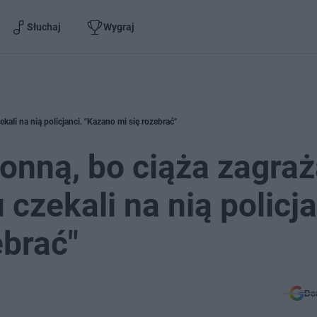
Słuchaj
Wygraj
ekali na nią policjanci. "Kazano mi się rozebrać"
ronną, bo ciąża zagraż
u czekali na nią policja
ebrać"
Do