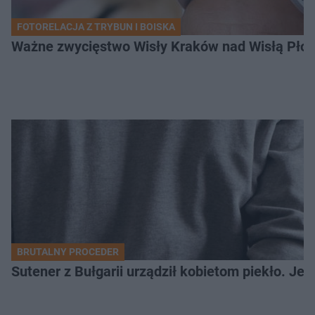
FOTORELACJA Z TRYBUN I BOISKA
Ważne zwycięstwo Wisły Kraków nad Wisłą Płoc
BRUTALNY PROCEDER
Sutener z Bułgarii urządził kobietom piekło. Jedn