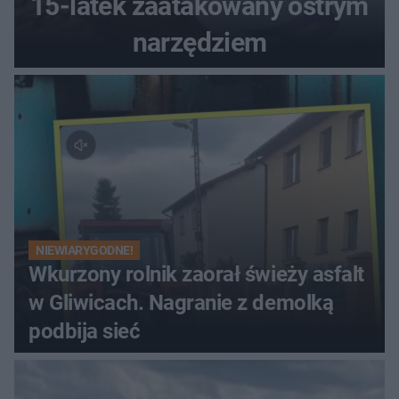
15-latek zaatakowany ostrym
narzędziem
NIEWIARYGODNE!
Wkurzony rolnik zaorał świeży asfalt
w Gliwicach. Nagranie z demolką
podbija sieć