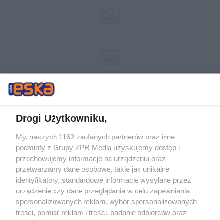
Drogi Użytkowniku,
My, naszych 1162 zaufanych partnerów oraz inne
Żaden utwór zamieszczony w serwisie nie może być powielany i
podmioty z Grupy ZPR Media uzyskujemy dostęp i
rozpowszechniany lub dalej rozpowszechniany w jakikolwiek sposób (w
przechowujemy informacje na urządzeniu oraz
tym także elektroniczny lub mechaniczny) na jakimkolwiek polu
eksploatacji w jakiejkolwiek formie, włącznie z umieszczaniem w
przetwarzamy dane osobowe, takie jak unikalne
Internecie bez pisemnej zgody właściciela praw. Jakiekolwiek użycie lub
identyfikatory, standardowe informacje wysyłane przez
wykorzystanie utworów w całości lub w części z naruszeniem prawa,
tzn. bez właściwej zgody, jest zabronione pod groźbą kary i może być
urządzenie czy dane przeglądania w celu zapewniania
ścigane prawnie.
spersonalizowanych reklam, wybór spersonalizowanych
treści, pomiar reklam i treści, badanie odbiorców oraz