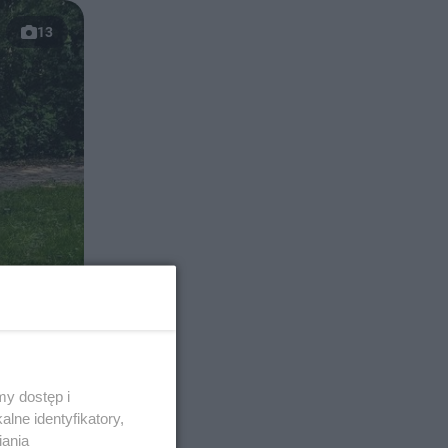
13
y dostęp i
lne identyfikatory,
iania