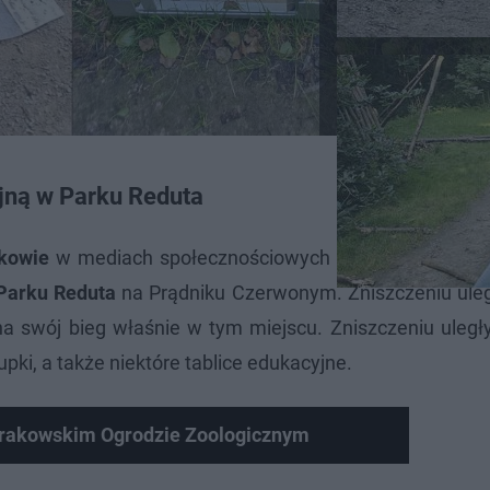
jną w Parku Reduta
akowie
w mediach społecznościowych opublikował wpis
 Parku Reduta
na Prądniku Czerwonym. Zniszczeniu uleg
na swój bieg właśnie w tym miejscu. Zniszczeniu uległ
upki, a także niektóre tablice edukacyjne.
Krakowskim Ogrodzie Zoologicznym