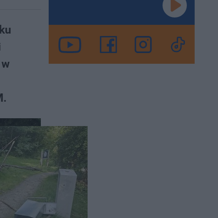
rku
i
 w
M.