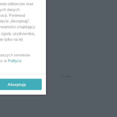
anie odbiorców oraz
nych danych
kacji. Ponieważ
ięcie „Akceptuję”.
ywatności znajdujący
ą zgody użytkownika,
 tylko na tej
 naszych serwisów
esz w
Polityce
Akceptuję