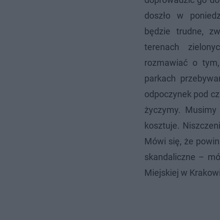
doszło w poniedz
będzie trudne, zw
terenach zielon
rozmawiać o tym,
parkach przebywam
odpoczynek pod czu
życzymy. Musimy 
kosztuje. Niszczen
Mówi się, że powin
skandaliczne – mó
Miejskiej w Krakow