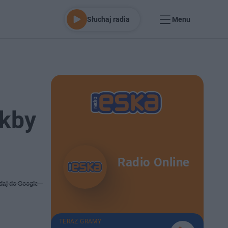
Słuchaj radia
Menu
akby
Radio Online
daj do Google
TERAZ GRAMY