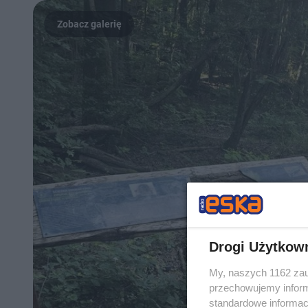
Drogi Użytkow
My, naszych 1162 zau
przechowujemy informa
standardowe informac