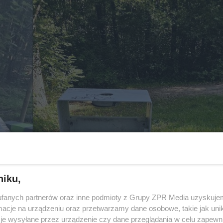
niku,
fanych partnerów oraz inne podmioty z Grupy ZPR Media uzyskujem
cje na urządzeniu oraz przetwarzamy dane osobowe, takie jak unika
je wysyłane przez urządzenie czy dane przeglądania w celu zapewn