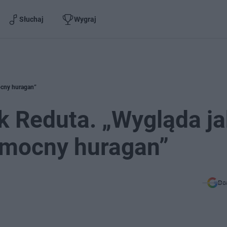
Słuchaj
Wygraj
ocny huragan”
 Reduta. „Wygląda j
 mocny huragan”
Do