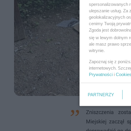
spersonalizowanych re
ulepszanie usług. Za
geolokalizacyjnych or
cenimy Twoją prywatno
Zgoda jest dobrowoln
się w lewym dolnym r
ale masz prawo sprzec
witrynie.
Zapoznaj się z poniż
internetowych. Szcze
Prywatności
i
Cookie
PARTNERZY
Zniszczenia zost
Miejskiej zaczął 
doprowadzić go do 