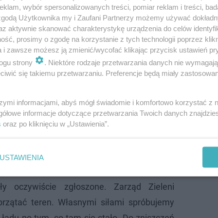
klam, wybór spersonalizowanych treści, pomiar reklam i treści, bad
 zgodą Użytkownika my i Zaufani Partnerzy możemy używać dokład
az aktywnie skanować charakterystykę urządzenia do celów identyfi
ść, prosimy o zgodę na korzystanie z tych technologii poprzez klikn
a i zawsze możesz ją zmienić/wycofać klikając przycisk ustawień pr
ogu strony
. Niektóre rodzaje przetwarzania danych nie wymagaj
iwić się takiemu przetwarzaniu. Preferencje będą miały zastosowanie
szymi informacjami, abyś mógł świadomie i komfortowo korzystać z
gółowe informacje dotyczące przetwarzania Twoich danych znajdzi
s
oraz po kliknięciu w „Ustawienia”.
USTAWIENIA
ały oczywiście zgłoszone. Zarząd Zieleni
sprzątać teren. Własnymi siłami spróbujemy
ładu po tym, co tam się stało. Do zniszczeń