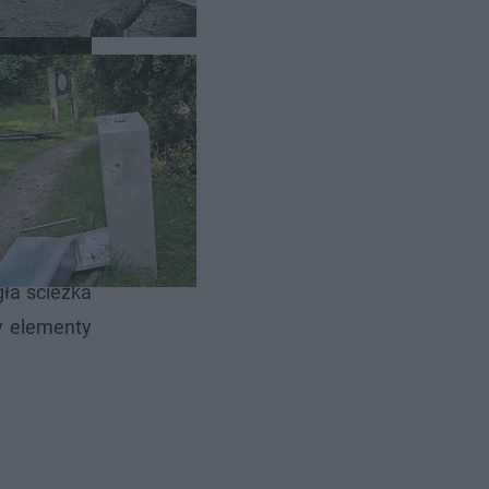
, w którym
ła ścieżka
y elementy