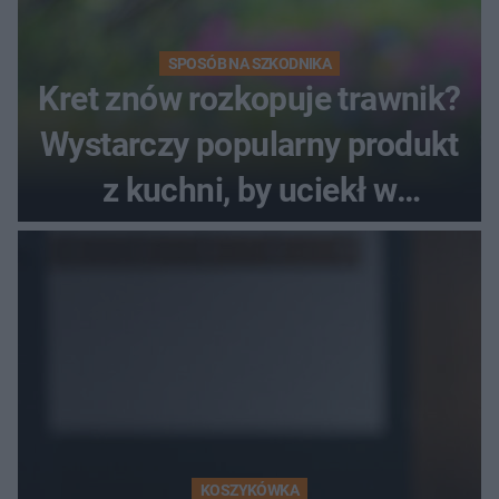
SPOSÓB NA SZKODNIKA
Kret znów rozkopuje trawnik?
Wystarczy popularny produkt
z kuchni, by uciekł w
popłochu
KOSZYKÓWKA