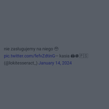
nie zasługujemy na niego 🥹
pic.twitter.com/fefvZdtinG
— kasia 🖨️🪩🇵🇸
(@lokitesseract_)
January 14, 2024