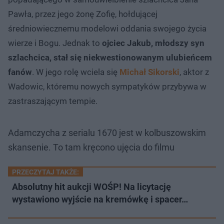
Pawła, przez jego żonę Zofię, hołdującej
średniowiecznemu modelowi oddania swojego życia
wierze i Bogu. Jednak to
ojciec Jakub, młodszy syn
szlachcica, stał się niekwestionowanym ulubieńcem
fanów
. W jego rolę wciela się
Michał Sikorski
, aktor z
Wadowic, któremu nowych sympatyków przybywa w
zastraszającym tempie.
Adamczycha z serialu 1670 jest w kolbuszowskim
skansenie. To tam kręcono ujęcia do filmu
PRZECZYTAJ TAKŻE:
Absolutny hit aukcji WOŚP! Na licytację
wystawiono wyjście na kremówkę i spacer…