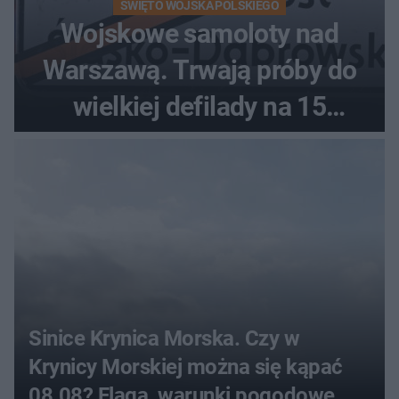
ŚWIĘTO WOJSKA POLSKIEGO
Wojskowe samoloty nad
Warszawą. Trwają próby do
wielkiej defilady na 15
sierpnia
Sinice Krynica Morska. Czy w
Krynicy Morskiej można się kąpać
08.08? Flaga, warunki pogodowe