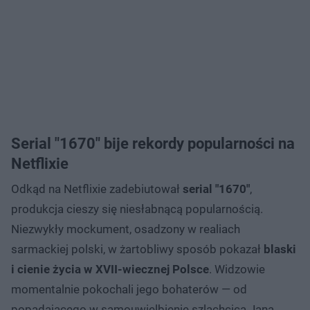
Serial "1670" bije rekordy popularności na
Netflixie
Odkąd na Netflixie zadebiutował
serial "1670"
,
produkcja cieszy się niesłabnącą popularnością.
Niezwykły mockument, osadzony w realiach
sarmackiej polski, w żartobliwy sposób pokazał
blaski
i cienie życia w XVII-wiecznej Polsce
. Widzowie
momentalnie pokochali jego bohaterów — od
popadającego w samouwielbienie szlachcica Jana