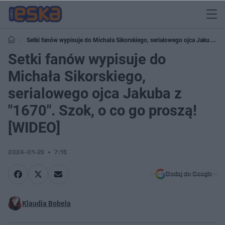
Setki fanów wypisuje do Michała Sikorskiego, serialowego ojca Jakuba z
"1670". Szok, o co go proszą! [WIDEO]
Setki fanów wypisuje do
Michała Sikorskiego,
serialowego ojca Jakuba z
"1670". Szok, o co go proszą!
[WIDEO]
2024-01-25
7:15
Dodaj do Google
Klaudia Bobela