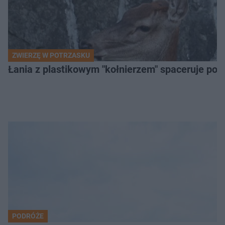
ZWIERZĘ W POTRZASKU
Łania z plastikowym "kołnierzem" spaceruje po s
PODRÓŻE