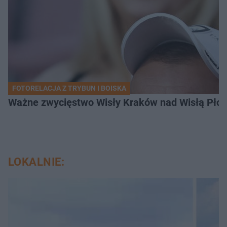
FOTORELACJA Z TRYBUN I BOISKA
Ważne zwycięstwo Wisły Kraków nad Wisłą Płoc
LOKALNIE: