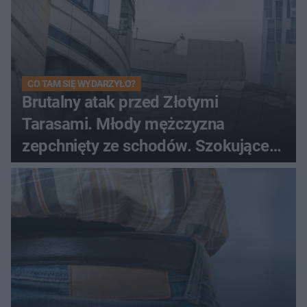
CO TAM SIĘ WYDARZYŁO?
Brutalny atak przed Złotymi
Tarasami. Młody mężczyzna
zepchnięty ze schodów. Szokujące
nagranie krąży po sieci