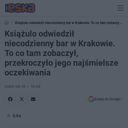
Książulo odwiedził niecodzienny bar w Krakowie. To co tam zobaczył,
przekroczyło jego najśmielsze oczekiwania
Książulo odwiedził
niecodzienny bar w Krakowie.
To co tam zobaczył,
przekroczyło jego najśmielsze
oczekiwania
2024-06-13
15:35
Dodaj do Google
S.Ka