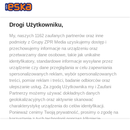
Drogi Użytkowniku,
My, naszych 1162 zaufanych partnerów oraz inne
Żaden utwór zamieszczony w serwisie nie może być powielany i
podmioty z Grupy ZPR Media uzyskujemy dostęp i
rozpowszechniany lub dalej rozpowszechniany w jakikolwiek sposób (w
tym także elektroniczny lub mechaniczny) na jakimkolwiek polu
przechowujemy informacje na urządzeniu oraz
eksploatacji w jakiejkolwiek formie, włącznie z umieszczaniem w Internecie
przetwarzamy dane osobowe, takie jak unikalne
bez pisemnej zgody właściciela praw. Jakiekolwiek użycie lub
identyfikatory, standardowe informacje wysyłane przez
wykorzystanie utworów w całości lub w części z naruszeniem prawa, tzn.
bez właściwej zgody, jest zabronione pod groźbą kary i może być ścigane
urządzenie czy dane przeglądania w celu zapewniania
prawnie.
spersonalizowanych reklam, wybór spersonalizowanych
treści, pomiar reklam i treści, badanie odbiorców oraz
ulepszanie usług. Za zgodą Użytkownika my i Zaufani
Partnerzy możemy używać dokładnych danych
geolokalizacyjnych oraz aktywnie skanować
charakterystykę urządzenia do celów identyfikacji.
Ponieważ cenimy Twoją prywatność, prosimy o zgodę na
O nas
korzystanie z tych technologii poprzez kliknięcie
Informacje prawne
„Akceptuję”. Zgoda jest dobrowolna i zawsze możesz ją