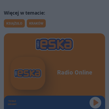
KSIĄŻULO
KRAKÓW
Radio Online
TERAZ
GRAMY