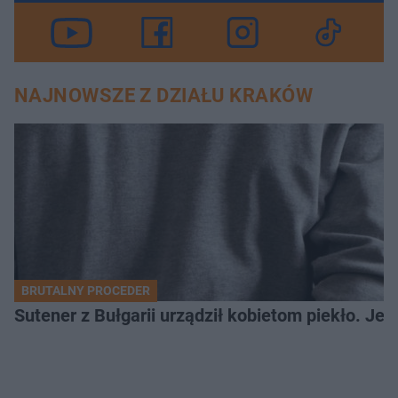
NAJNOWSZE Z DZIAŁU KRAKÓW
BRUTALNY PROCEDER
Sutener z Bułgarii urządził kobietom piekło. Jedn