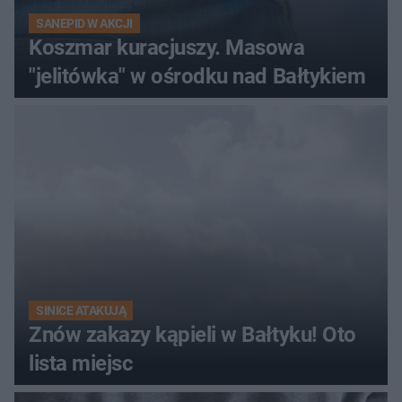
SANEPID W AKCJI
Koszmar kuracjuszy. Masowa
"jelitówka" w ośrodku nad Bałtykiem
SINICE ATAKUJĄ
Znów zakazy kąpieli w Bałtyku! Oto
lista miejsc