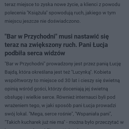
teraz miejsce to zyska nowe życie, a klienci z powodu
polecenia "Książula" spowodują ruch, jakiego w tym
miejscu jeszcze nie doświadczono.
"Bar w Przychodni" musi nastawić się
teraz na zwiększony ruch. Pani Łucja
podbiła serca widzów
"Bar w Przychodni" prowadzony jest przez panią Łucję
Bajdą, która określana jest też "Lucynką". Kobieta
współtworzy to miejsce od 30 lat i cieszy się świetną
opinią wśród gości, którzy doceniają jej świetną
obsługę i wielkie serce. Również internauci byli pod
wrażeniem tego, w jaki sposób pani Łucja prowadzi
swój lokal. "Mega, serce rośnie", "Wspaniała pani",
"Takich kucharek już nie ma" - można było przeczytać w