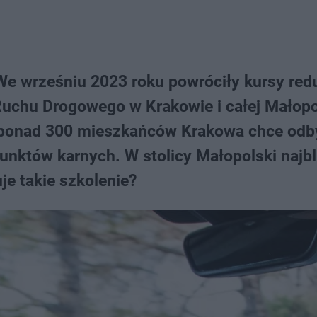
We wrześniu 2023 roku powróciły kursy red
 Ruchu Drogowego w Krakowie i całej Małop
 ponad 300 mieszkańców Krakowa chce odby
unktów karnych. W stolicy Małopolski najbl
uje takie szkolenie?