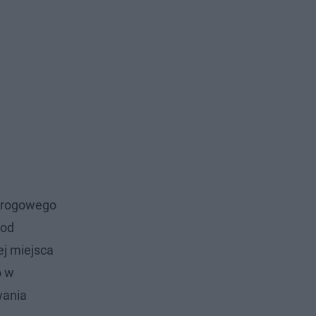
 Drogowego
 od
ej miejsca
o w
wania