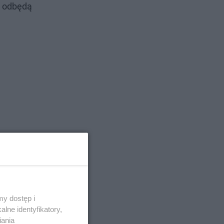
a odbędą
y dostęp i
lne identyfikatory,
iania