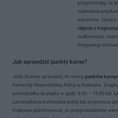
przypominają, że 
nadmierna prędkość
warunków. Oprócz t
zdjęcia z tragicz
nadkomisarz Joann
Drogowego Komedy 
Jak sprawdzić punkty karne?
Jeśli chcemy sprawdzić, ile mamy
punktów karny
Komendy Wojewódzkiej Policji w Krakowie. Znajduje 
poniedziałku do piątku w godz. 8.00 – 15.00 lub.
L
zamieszkania komendzie policji lub za pomocą ap
Krakowie poinformował, że przeprowadzenie weryfi