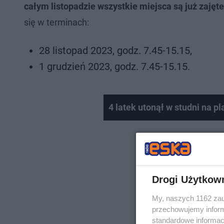
całym listopadzie
wszystkie miejsca są już zajęte
się w terminach:
28 listopad 2023, godz. 7.45-15.15,
1 grudzień 2023, godz. 7.45-15.15.
4 latek utonął w studni na 
Drogi Użytkow
My, naszych 1162 zau
przechowujemy informa
standardowe informac