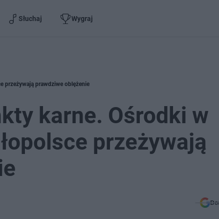
Słuchaj
Wygraj
ce przeżywają prawdziwe oblężenie
kty karne. Ośrodki w
ałopolsce przeżywają
ie
Do