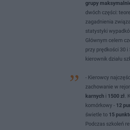
grupy maksymalni
dwóch części: teore
zagadnienia związan
statystyki wypadkó
Głównym celem cz
przy prędkości 30 
kierownik działu s
- Kierowcy najczęśc
zachowanie w rejon
karnych
i
1500 zł
. 
komórkowy -
12 pu
świetle to
15 punk
Podczas szkoleń re