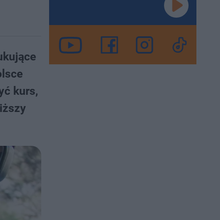
ukujące
olsce
ć kurs,
iższy