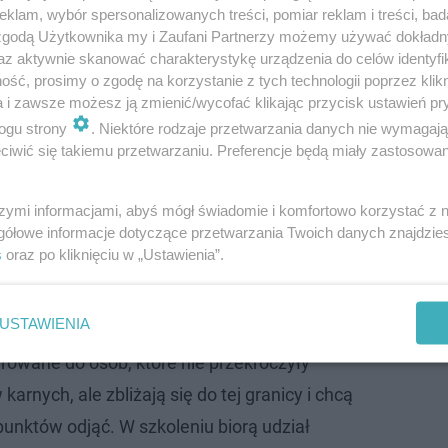
klam, wybór spersonalizowanych treści, pomiar reklam i treści, bad
 zgodą Użytkownika my i Zaufani Partnerzy możemy używać dokład
az aktywnie skanować charakterystykę urządzenia do celów identyfi
ść, prosimy o zgodę na korzystanie z tych technologii poprzez klikn
a i zawsze możesz ją zmienić/wycofać klikając przycisk ustawień pr
ogu strony
. Niektóre rodzaje przetwarzania danych nie wymagaj
ę osobiście w Małopolskim Ośrodku Drogowego i w jego f
iwić się takiemu przetwarzaniu. Preferencje będą miały zastosowanie
to tysiąc złotych. Jeden kierowca nie może przystępow
szymi informacjami, abyś mógł świadomie i komfortowo korzystać z
gółowe informacje dotyczące przetwarzania Twoich danych znajdzi
s
oraz po kliknięciu w „Ustawienia”.
y cud? "Cieszmy się 5 z przodu, bo z…
USTAWIENIA
ierowane do osób, które nie przekroczyły
arnych, ale zbliżają się do tej granicy i chcą
punktów odjąć. W szkoleniu biorą udział