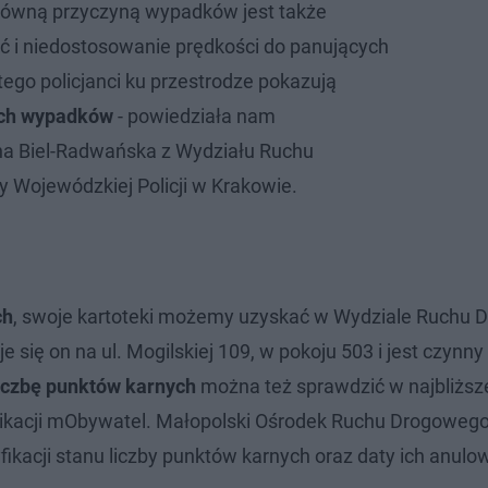
główną przyczyną wypadków jest także
 i niedostosowanie prędkości do panujących
ego policjanci ku przestrodze pokazują
nych wypadków
- powiedziała nam
a Biel-Radwańska z Wydziału Ruchu
Wojewódzkiej Policji w Krakowie.
ch
, swoje kartoteki możemy uzyskać w Wydziale Ruchu
się on na ul. Mogilskiej 109, w pokoju 503 i jest czynny
iczbę punktów karnych
można też sprawdzić w najbliższ
likacji mObywatel. Małopolski Ośrodek Ruchu Drogoweg
kacji stanu liczby punktów karnych oraz daty ich anulo