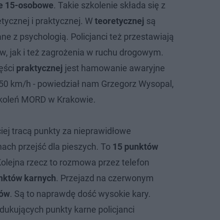
e 15-osobowe
. Takie szkolenie składa się z
tycznej i praktycznej. W
teoretycznej
są
e z psychologią. Policjanci też przestawiają
w, jak i też zagrożenia w ruchu drogowym.
ęści
praktycznej
jest hamowanie awaryjne
i 50 km/h - powiedział nam Grzegorz Wysopal,
zkoleń MORD w Krakowie.
iej tracą punkty za nieprawidłowe
ach przejść dla pieszych. To
15 punktów
Kolejna rzecz to rozmowa przez telefon
nktów karnych
. Przejazd na czerwonym
tów
. Są to naprawdę dość wysokie kary.
dukujących punkty karne policjanci