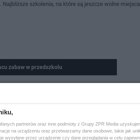
. Najbliższe szkolenia, na które są jeszcze wolne miejsc
placu zabaw w przedszkolu
niku,
fanych partnerów oraz inne podmioty z Grupy ZPR Media uzyskujem
cje na urządzeniu oraz przetwarzamy dane osobowe, takie jak unika
je wysyłane przez urządzenie czy dane przeglądania w celu zapewn