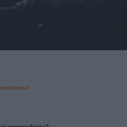
wprowadzona?
tać wprowadzona?