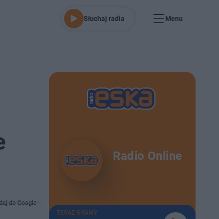
Słuchaj radia
Menu
e
Radio Online
daj do Google
TERAZ GRAMY