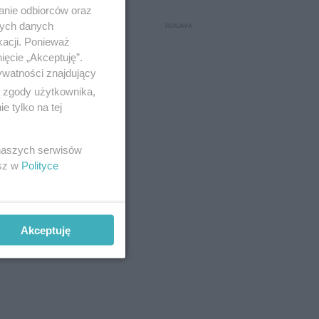
anie odbiorców oraz
nych danych
kacji. Ponieważ
ięcie „Akceptuję”.
ywatności znajdujący
ą zgody użytkownika,
 tylko na tej
 naszych serwisów
esz w
Polityce
Akceptuję