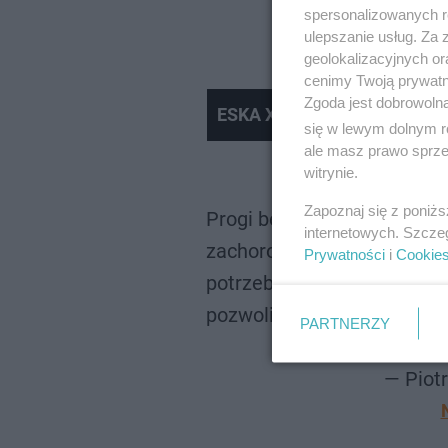
spersonalizowanych re
ulepszanie usług. Za
geolokalizacyjnych or
cenimy Twoją prywatno
Zgoda jest dobrowoln
ESKA XD #009
się w lewym dolnym r
ale masz prawo sprzec
witrynie.
Zapoznaj się z poniż
Progi bezpieczeństwa (zale
internetowych. Szcze
zachorowań za 7 dni). Od n
Prywatności
i
Cookie
potrzebna narodowa kwara
pozwoli w perspektywie na
PARTNERZY
pic.t
— Piotr