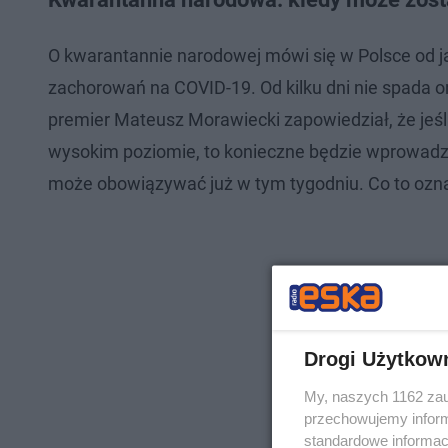
O kwarantannie narodowej mówi się w Polsce od 
zachorowań na COVID-19. Od kilku dni nie spada o
premier Mateusz Morawiecki zapowiedział, że jeś
wysokim poziomie, to konieczne będzie wprowadz
może obowiązywać już w tym tygodniu. Co to ozn
Drogi Użytkow
My, naszych 1162 zau
przechowujemy informa
standardowe informac