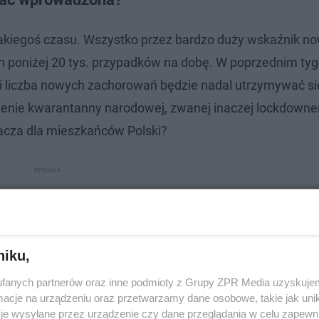
jakiegoś czasu. Wszystko przez bardzo duży wskaźnik n
n poniżej 20 tys. przypadków na dobę. W poprzednim ty
li liczba nowych zachorowań będzie nadal utrzymywać si
enie kwarantanny narodowej, zwanej inaczej lockdowne
acza dla mieszkańców Polski?
niku,
fanych partnerów oraz inne podmioty z Grupy ZPR Media uzyskujem
cje na urządzeniu oraz przetwarzamy dane osobowe, takie jak unika
je wysyłane przez urządzenie czy dane przeglądania w celu zapewn