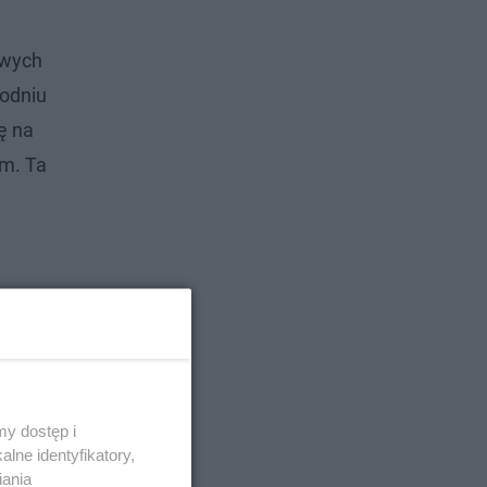
owych
godniu
ę na
m. Ta
y dostęp i
lne identyfikatory,
iania