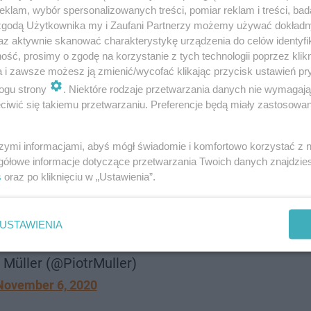
klam, wybór spersonalizowanych treści, pomiar reklam i treści, bad
 zgodą Użytkownika my i Zaufani Partnerzy możemy używać dokład
az aktywnie skanować charakterystykę urządzenia do celów identyfi
ść, prosimy o zgodę na korzystanie z tych technologii poprzez klikn
a i zawsze możesz ją zmienić/wycofać klikając przycisk ustawień pr
ogu strony
. Niektóre rodzaje przetwarzania danych nie wymagaj
iwić się takiemu przetwarzaniu. Preferencje będą miały zastosowanie
szymi informacjami, abyś mógł świadomie i komfortowo korzystać z
żne od średniej dziennej liczby
gółowe informacje dotyczące przetwarzania Twoich danych znajdzi
as wszystkich zależy, czy będzie
s
oraz po kliknięciu w „Ustawienia”.
ntanna. Zmniejszenie liczby zachorowań
 przywracanie poprzednich zasad.
USTAWIENIA
witter.com/jBCg5kAhTQ
 Müller (@PiotrMuller)
November 6, 2020