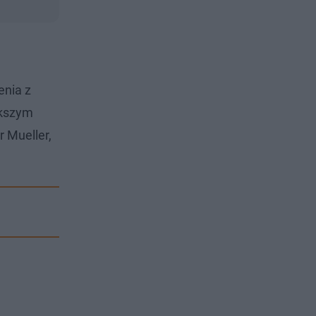
enia z
ększym
r Mueller,