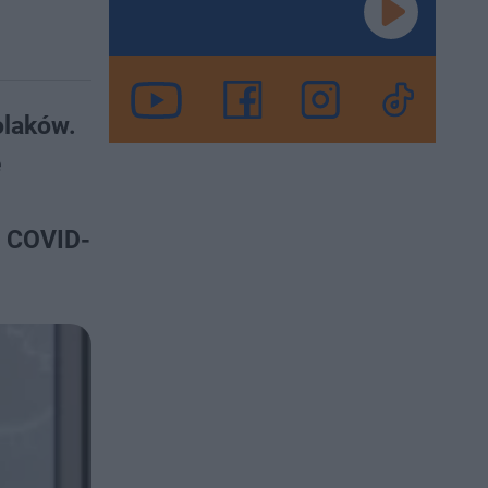
olaków.
e
. COVID-