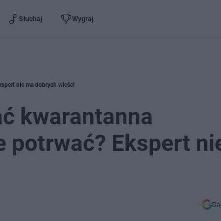
Słuchaj
Wygraj
spert nie ma dobrych wieści
ać kwarantanna
 potrwać? Ekspert ni
Do