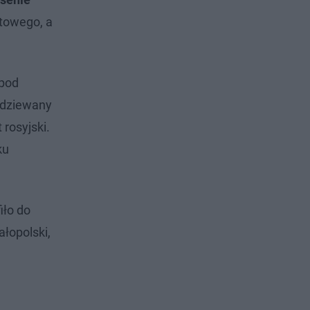
ftowego, a
 pod
odziewany
 rosyjski.
ku
iło do
łopolski,