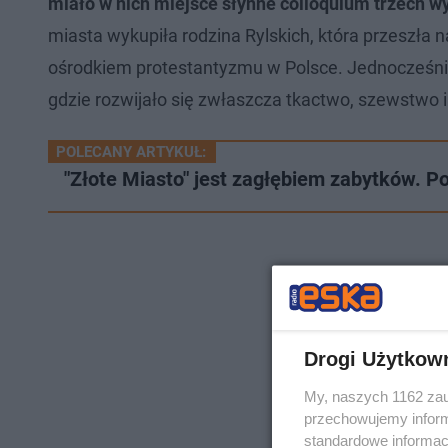
miało w nich miejsce słynne colloquium trzech wy
miasta wykupiła rodzina Rylskich, która przeszła n
ośrodkiem protestantyzmu w Polsce. Jednocześnie
gdzie rozwijało się zwłaszcza tkactwo, szewstwo 
POLECANY ARTYKUŁ:
"Złote Miasto" jest zagłębiem zabytków. P
Drogi Użytkow
My, naszych 1162 zau
przechowujemy informa
standardowe informac