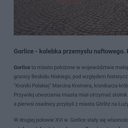
Gorlice - kolebka przemysłu naftowego. K
Gorlice
to miasto położone w województwie małopol
granicy Beskidu Niskiego, pod względem historyc
"Kroniki Polskiej" Marcina Kromera, kronikarza kr
Przywilej utworzenia miasta miał otrzymać stolnik
a pierwsi osadnicy przybyli z miasta Görlitz na Łuż
W drugiej połowie XVI w. Gorlice stały się własno