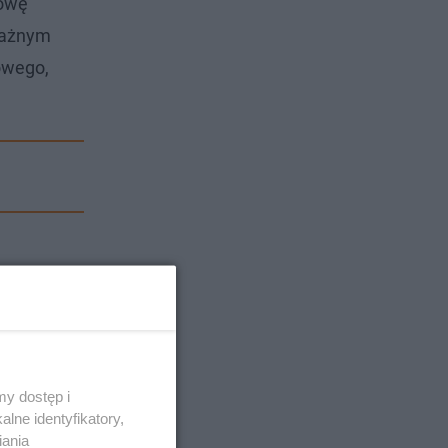
łowę
 ważnym
owego,
y dostęp i
lne identyfikatory,
iania