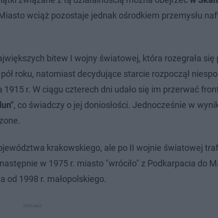
 Miasto wciąż pozostaje jednak ośrodkiem przemysłu na
 największych bitew I wojny światowej, która rozegrała się
pół roku, natomiast decydujące starcie rozpoczął niesp
 1915 r. W ciągu czterech dni udało się im przerwać front
dun"
, co świadczy o jej doniosłości. Jednocześnie w wyni
zone.
ewództwa krakowskiego, ale po II wojnie światowej traf
tępnie w 1975 r. miasto "wróciło" z Podkarpacia do Ma
a od 1998 r. małopolskiego.