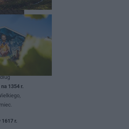
ółnocnej
edług
 na 1354 r.
ielkiego,
emiec.
 1617 r.