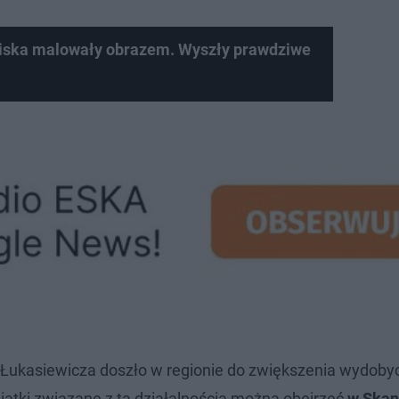
niska malowały obrazem. Wyszły prawdziwe
ukasiewicza doszło w regionie do zwiększenia wydobyc
tki związane z tą działalnością można obejrzeć
w Skan