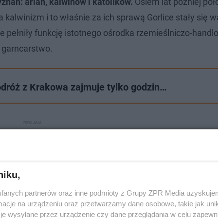
znań: arian, kalwinów i katolików.
Osiem lat później po
a kalwinizm i to właśnie za ich sprawą Gorlice stały się
 pełniły funkcję istotnego ośrodka rzemieślniczo-handl
i garncarstwo.
odróż z Krakowa zajmuje tylko godzin…
niku,
fanych partnerów oraz inne podmioty z Grupy ZPR Media uzyskujem
cje na urządzeniu oraz przetwarzamy dane osobowe, takie jak unika
je wysyłane przez urządzenie czy dane przeglądania w celu zapewn