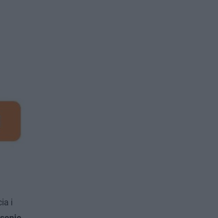
ia i
senie