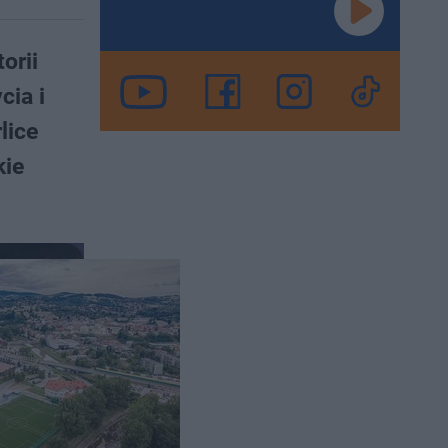
orii
cia i
lice
kie