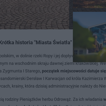
rótka historia "Miasta Światła"
skim, w dolinie rzeki Ropy i jej dopływu Sękówki, na p
znym na wschodnim skraju dawnej ziemi krakowskiej. W
óla Zygmunta I Starego
, początek miejscowości datuje się
 sandomierski Dersław I Karwacjan od króla Kazimierza W
ycach, krainy, która dzisiaj administracyjnie należy do Ni
ścią rodziny Pieniążków herbu Odrowąż. Za ich władania
w