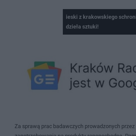
ieski z krakowskiego schro
dzieła sztuki!
Za sprawą prac badawczych prowadzonych przez Ł
zapotrzebowania na produkty ropopochodne. Pamią