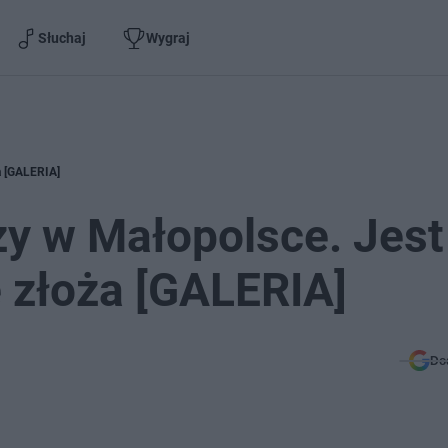
Słuchaj
Wygraj
a [GALERIA]
eży w Małopolsce. Jest
 złoża [GALERIA]
Do