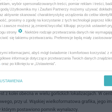
klam, wybór spersonalizowanych treści, pomiar reklam i treści, bad
 zgodą Użytkownika my i Zaufani Partnerzy możemy używać dokład
az aktywnie skanować charakterystykę urządzenia do celów identyfi
ść, prosimy o zgodę na korzystanie z tych technologii poprzez klikn
a i zawsze możesz ją zmienić/wycofać klikając przycisk ustawień pr
, kiedy miasto zostało spalone, a mieszkańcy wymordowani
ogu strony
. Niektóre rodzaje przetwarzania danych nie wymagaj
 który w czasie wojny polsko-szwedzkiej był sojusznikie
iwić się takiemu przetwarzaniu. Preferencje będą miały zastosowanie
 miejscowość znalazła się pod panowaniem Austrii.
To 
szymi informacjami, abyś mógł świadomie i komfortowo korzystać z
ę kolebką przemysłu naftowego
. W latach 1853-58 w mieś
gółowe informacje dotyczące przetwarzania Twoich danych znajdzi
ale przede wszystkim konstruktor lampy naftowej. Jego
s
oraz po kliknięciu w „Ustawienia”.
Węgierskiej pierwszej na świecie ulicznej lampy naftow
m Światła"
. Obecnie w tym miejscu znajduje się kaplicz
USTAWIENIA
1854 r. upamiętnia również mural na jednym z tamtejs
 z kolei obecna w wielu gorlickich lokalizacjach. W cen
wego, przy ul. Wąskiej wielkoformatowa grafika, jego im
zy którym postawiono pomnik wynalazcy.