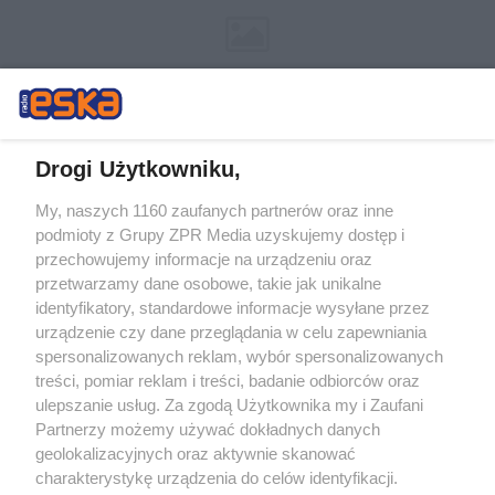
Drogi Użytkowniku,
My, naszych 1160 zaufanych partnerów oraz inne
Żaden utwór zamieszczony w serwisie nie może być powielany i
podmioty z Grupy ZPR Media uzyskujemy dostęp i
rozpowszechniany lub dalej rozpowszechniany w jakikolwiek sposób (w
tym także elektroniczny lub mechaniczny) na jakimkolwiek polu
przechowujemy informacje na urządzeniu oraz
eksploatacji w jakiejkolwiek formie, włącznie z umieszczaniem w
przetwarzamy dane osobowe, takie jak unikalne
Internecie bez pisemnej zgody właściciela praw. Jakiekolwiek użycie lub
identyfikatory, standardowe informacje wysyłane przez
wykorzystanie utworów w całości lub w części z naruszeniem prawa,
tzn. bez właściwej zgody, jest zabronione pod groźbą kary i może być
urządzenie czy dane przeglądania w celu zapewniania
ścigane prawnie.
spersonalizowanych reklam, wybór spersonalizowanych
treści, pomiar reklam i treści, badanie odbiorców oraz
ulepszanie usług. Za zgodą Użytkownika my i Zaufani
Partnerzy możemy używać dokładnych danych
geolokalizacyjnych oraz aktywnie skanować
charakterystykę urządzenia do celów identyfikacji.