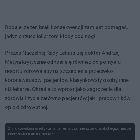
Dodaje, że ten brak konsekwencji zamiast pomagać,
jedynie rzuca lekarzom kłody pod nogi.
Prezes Naczelnej Rady Lekarskiej doktor Andrzej
Matyja krytycznie odnosi się również do pomysłu
resortu zdrowia aby na szczepienia przeciwko
koronawirusowi pacjentów klasyfikowały osoby inne
niż lekarze. Określa to wprost jako zagrożenie dla
zdrowia i życia zarówno pacjentów jak i pracowników
opieki zdrowotnej.
Z krakowskimi medykami na temat zamieszania wokół egzaminów
rozmawiał Kuba Paduch: