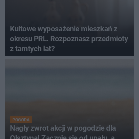
Kultowe wyposażenie mieszkań z
okresu PRL. Rozpoznasz przedmioty
z tamtych lat?
POGODA
Nagły zwrot akcji w pogodzie dla
Olsztyna! Zacznie się od upału, a