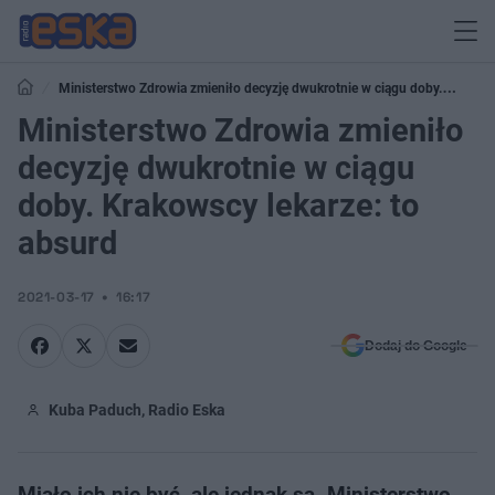
Ministerstwo Zdrowia zmieniło decyzję dwukrotnie w ciągu doby.
Krakowscy lekarze: to absurd
Ministerstwo Zdrowia zmieniło
decyzję dwukrotnie w ciągu
doby. Krakowscy lekarze: to
absurd
2021-03-17
16:17
Dodaj do Google
Kuba Paduch, Radio Eska
Miało ich nie być, ale jednak są. Ministerstwo