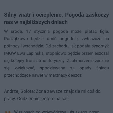
Silny wiatr i ocieplenie. Pogoda zaskoczy
nas w najbliższych dniach
W środę, 17 stycznia pogoda może płatać figle.
Początkowo będzie dość pogodnie, zwłaszcza na
północy i wschodzie. Od zachodu, jak podała synoptyk
IMGW Ewa Łapińska, stopniowo będzie przemieszczał
się kolejny front atmosferyczny. Zachmurzenie zacznie
się zwiększać, spodziewane są opady śniegu
przechodzące nawet w marznący deszcz.
Andrzej Gołota: Żona zawsze znajdzie mi coś do
pracy. Codziennie jestem na sali
W rejonach od województwa lubuskiego, przez