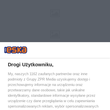
Drogi Użytkowniku,
My, naszych 1162 zaufanych partnerów oraz inne
Żaden utwór zamieszczony w serwisie nie może być powielany i
podmioty z Grupy ZPR Media uzyskujemy dostęp i
rozpowszechniany lub dalej rozpowszechniany w jakikolwiek sposób (w
przechowujemy informacje na urządzeniu oraz
tym także elektroniczny lub mechaniczny) na jakimkolwiek polu
eksploatacji w jakiejkolwiek formie, włącznie z umieszczaniem w
przetwarzamy dane osobowe, takie jak unikalne
Internecie bez pisemnej zgody właściciela praw. Jakiekolwiek użycie lub
identyfikatory, standardowe informacje wysyłane przez
wykorzystanie utworów w całości lub w części z naruszeniem prawa,
tzn. bez właściwej zgody, jest zabronione pod groźbą kary i może być
urządzenie czy dane przeglądania w celu zapewniania
ścigane prawnie.
spersonalizowanych reklam, wybór spersonalizowanych