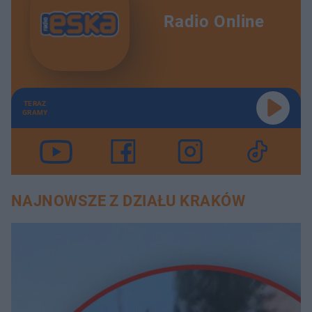
Radio Online
TERAZ
GRAMY
NAJNOWSZE Z DZIAŁU KRAKÓW