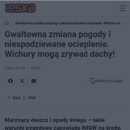
Gwałtowna zmiana pogody i niespodziewane ocieplenie. Wichury mogą
zrywać dachy!
Gwałtowna zmiana pogody i
niespodziewane ocieplenie.
Wichury mogą zrywać dachy!
2024-01-21
19:54
Dodaj do Google
Red
PAP.
Marznący deszcz i opady śniegu – takie
warunki pogodowe zapowiada IMGW na środę,