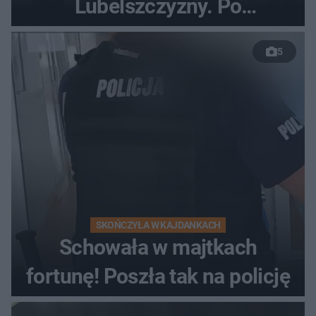
Lubelszczyzny. Po
nieudanym manewrze
5
wyprzedzania zginął
kierowca auta
SKOŃCZYŁA W KAJDANKACH
Schowała w majtkach
fortunę! Poszła tak na policję