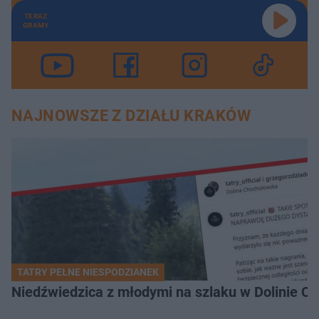
TERAZ
GRAMY
NAJNOWSZE Z DZIAŁU KRAKÓW
TATRY PEŁNE NIESPODZIANEK
Niedźwiedzica z młodymi na szlaku w Dolinie Ch