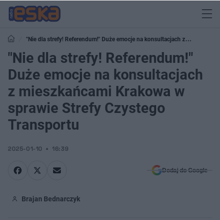
"Nie dla strefy! Referendum!" Duże emocje na konsultacjach z
mieszkańcami Krakowa w sprawie Strefy Czystego Transportu
"Nie dla strefy! Referendum!"
Duże emocje na konsultacjach
z mieszkańcami Krakowa w
sprawie Strefy Czystego
Transportu
2025-01-10
16:39
Dodaj do Google
Brajan Bednarczyk