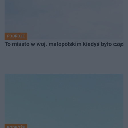
PODRÓŻE
To miasto w woj. małopolskim kiedyś było części
PODRÓŻE