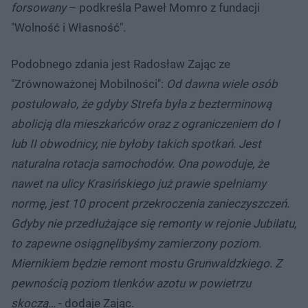
forsowany
– podkreśla Paweł Momro z fundacji
"Wolność i Własność".
Podobnego zdania jest Radosław Zając ze
"Zrównoważonej Mobilności":
Od dawna wiele osób
postulowało, że gdyby Strefa była z bezterminową
abolicją dla mieszkańców oraz z ograniczeniem do I
lub II obwodnicy, nie byłoby takich spotkań. Jest
naturalna rotacja samochodów. Ona powoduje, że
nawet na ulicy Krasińskiego już prawie spełniamy
normę, jest 10 procent przekroczenia zanieczyszczeń.
Gdyby nie przedłużające się remonty w rejonie Jubilatu,
to zapewne osiągnęlibyśmy zamierzony poziom.
Miernikiem będzie remont mostu Grunwaldzkiego. Z
pewnością poziom tlenków azotu w powietrzu
skoczą…
- dodaje Zając.