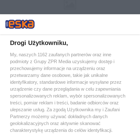
Drogi Użytkowniku,
My, naszych 1162 zaufanych partnerów oraz inne
Żaden utwór zamieszczony w serwisie nie może być powielany i
podmioty z Grupy ZPR Media uzyskujemy dostęp i
rozpowszechniany lub dalej rozpowszechniany w jakikolwiek sposób (w
przechowujemy informacje na urządzeniu oraz
tym także elektroniczny lub mechaniczny) na jakimkolwiek polu
eksploatacji w jakiejkolwiek formie, włącznie z umieszczaniem w
przetwarzamy dane osobowe, takie jak unikalne
Internecie bez pisemnej zgody właściciela praw. Jakiekolwiek użycie lub
identyfikatory, standardowe informacje wysyłane przez
wykorzystanie utworów w całości lub w części z naruszeniem prawa,
tzn. bez właściwej zgody, jest zabronione pod groźbą kary i może być
urządzenie czy dane przeglądania w celu zapewniania
ścigane prawnie.
spersonalizowanych reklam, wybór spersonalizowanych
treści, pomiar reklam i treści, badanie odbiorców oraz
ulepszanie usług. Za zgodą Użytkownika my i Zaufani
Partnerzy możemy używać dokładnych danych
geolokalizacyjnych oraz aktywnie skanować
charakterystykę urządzenia do celów identyfikacji.
Ponieważ cenimy Twoją prywatność, prosimy o zgodę na
O nas