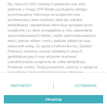
My, naszych 1162 zaufanych partnerów oraz inne
Żaden utwór zamieszczony w serwisie nie może być powielany i
podmioty z Grupy ZPR Media uzyskujemy dostęp i
rozpowszechniany lub dalej rozpowszechniany w jakikolwiek sposób (w
tym także elektroniczny lub mechaniczny) na jakimkolwiek polu
przechowujemy informacje na urządzeniu oraz
eksploatacji w jakiejkolwiek formie, włącznie z umieszczaniem w Internecie
przetwarzamy dane osobowe, takie jak unikalne
bez pisemnej zgody właściciela praw. Jakiekolwiek użycie lub
wykorzystanie utworów w całości lub w części z naruszeniem prawa, tzn.
identyfikatory, standardowe informacje wysyłane przez
bez właściwej zgody, jest zabronione pod groźbą kary i może być ścigane
urządzenie czy dane przeglądania w celu zapewniania
prawnie.
spersonalizowanych reklam, wybór spersonalizowanych
treści, pomiar reklam i treści, badanie odbiorców oraz
ulepszanie usług. Za zgodą Użytkownika my i Zaufani
Partnerzy możemy używać dokładnych danych
geolokalizacyjnych oraz aktywnie skanować
charakterystykę urządzenia do celów identyfikacji.
O nas
Ponieważ cenimy Twoją prywatność, prosimy o zgodę na
korzystanie z tych technologii poprzez kliknięcie
Informacje prawne
„Akceptuję”. Zgoda jest dobrowolna i zawsze możesz ją
zmienić/wycofać klikając przycisk ustawień prywatności
Nasze serwisy
PARTNERZY
USTAWIENIA
znajdujący się w lewym dolnym rogu strony
. Niektóre
rodzaje przetwarzania danych nie wymagają zgody
© 2026 Grupa ZPR Media
Akceptuję
użytkownika, ale masz prawo sprzeciwić się takiemu
przetwarzaniu. Preferencje będą miały zastosowanie tylko