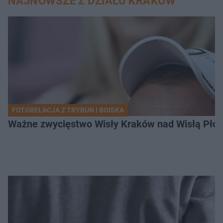
NAJNOWSZE Z DZIAŁU KRAKÓW
FOTORELACJA Z TRYBUN I BOISKA
Ważne zwycięstwo Wisły Kraków nad Wisłą Płoc