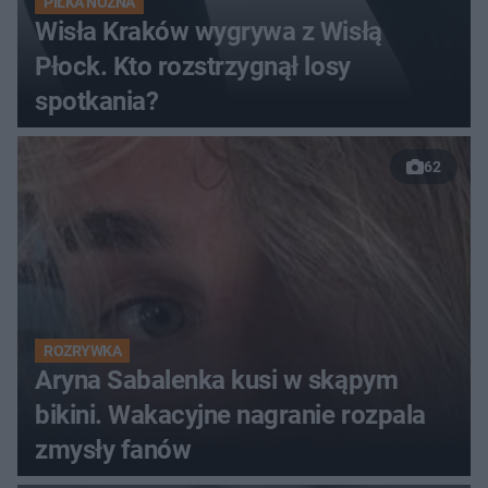
PIŁKA NOŻNA
Wisła Kraków wygrywa z Wisłą
Płock. Kto rozstrzygnął losy
spotkania?
62
ROZRYWKA
Aryna Sabalenka kusi w skąpym
bikini. Wakacyjne nagranie rozpala
zmysły fanów