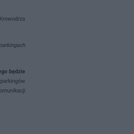
 Krowodrza
parkingach
ego będzie
 parkingów
omunikacji