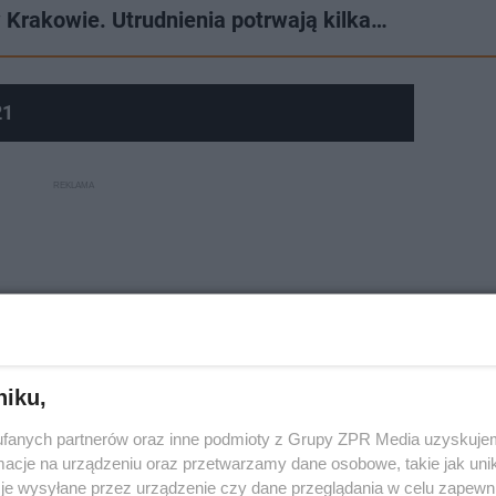
w Krakowie. Utrudnienia potrwają kilka…
21
niku,
fanych partnerów oraz inne podmioty z Grupy ZPR Media uzyskujem
cje na urządzeniu oraz przetwarzamy dane osobowe, takie jak unika
je wysyłane przez urządzenie czy dane przeglądania w celu zapewn