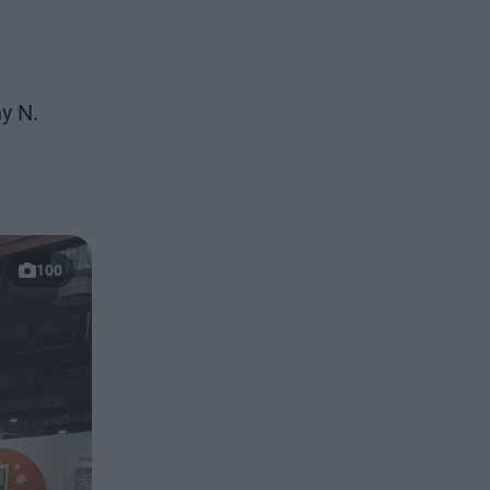
y N.
100