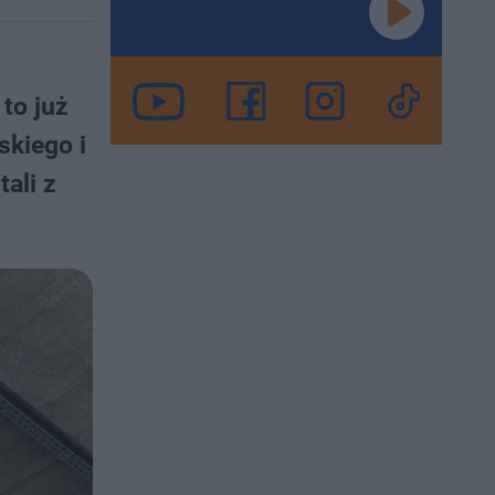
to już
skiego i
ali z