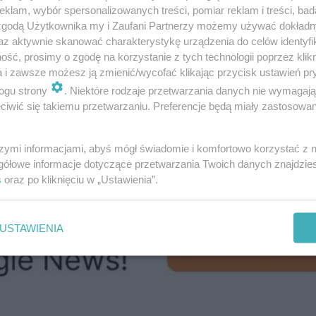
klam, wybór spersonalizowanych treści, pomiar reklam i treści, bad
wienie samochodu na wspomnianych parkingach P+R 
 zgodą Użytkownika my i Zaufani Partnerzy możemy używać dokład
az aktywnie skanować charakterystykę urządzenia do celów identyfi
ybie otwartym, co oznacza, że parkować może każdy, ni
ść, prosimy o zgodę na korzystanie z tych technologii poprzez klikn
naczane symbolem P+R są ściśle powiązane z komunikacj
a i zawsze możesz ją zmienić/wycofać klikając przycisk ustawień pr
h czy ważniejszych punktów przesiadkowych. Modelow
ogu strony
. Niektóre rodzaje przetwarzania danych nie wymagaj
iwić się takiemu przetwarzaniu. Preferencje będą miały zastosowanie
a komunikację miejską. Niestety, w praktyce wygląda to
e są przez przyjezdnych i przez okolicznych mieszkańc
szymi informacjami, abyś mógł świadomie i komfortowo korzystać z
gółowe informacje dotyczące przetwarzania Twoich danych znajdzi
s
oraz po kliknięciu w „Ustawienia”.
USTAWIENIA