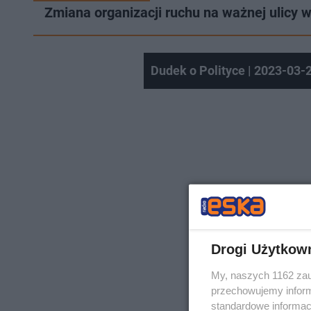
Zmiana organizacji ruchu na ważnej ulicy 
Dudek o Polityce | 2023-03-
Drogi Użytkow
My, naszych 1162 zau
przechowujemy informa
standardowe informac