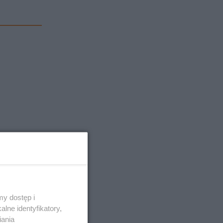
y dostęp i
lne identyfikatory,
iania