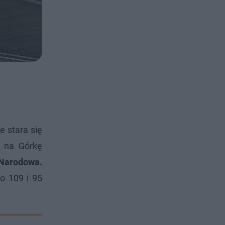
e stara się
u na Górkę
 Narodowa.
o 109 i 95