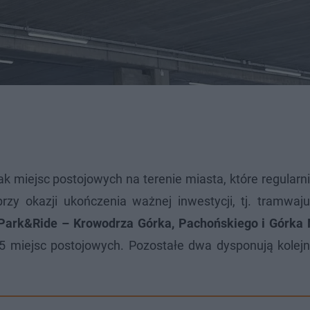
k miejsc postojowych na terenie miasta, które regularni
przy okazji ukończenia ważnej inwestycji, tj. tramwaj
Park&Ride – Krowodrza Górka, Pachońskiego i Górka
65 miejsc postojowych. Pozostałe dwa dysponują kolejn