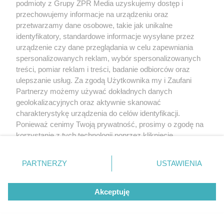
podmioty z Grupy ZPR Media uzyskujemy dostęp i
przechowujemy informacje na urządzeniu oraz
przetwarzamy dane osobowe, takie jak unikalne
identyfikatory, standardowe informacje wysyłane przez
urządzenie czy dane przeglądania w celu zapewniania
Żaden utwór zamieszczony w serwisie nie może być powielany i
spersonalizowanych reklam, wybór spersonalizowanych
rozpowszechniany lub dalej rozpowszechniany w jakikolwiek sposób (w
tym także elektroniczny lub mechaniczny) na jakimkolwiek polu
treści, pomiar reklam i treści, badanie odbiorców oraz
eksploatacji w jakiejkolwiek formie, włącznie z umieszczaniem w Internecie
ulepszanie usług. Za zgodą Użytkownika my i Zaufani
bez pisemnej zgody właściciela praw. Jakiekolwiek użycie lub
wykorzystanie utworów w całości lub w części z naruszeniem prawa, tzn.
Partnerzy możemy używać dokładnych danych
bez właściwej zgody, jest zabronione pod groźbą kary i może być ścigane
geolokalizacyjnych oraz aktywnie skanować
prawnie.
charakterystykę urządzenia do celów identyfikacji.
Ponieważ cenimy Twoją prywatność, prosimy o zgodę na
korzystanie z tych technologii poprzez kliknięcie
„Akceptuję”. Zgoda jest dobrowolna i zawsze możesz ją
zmienić/wycofać klikając przycisk ustawień prywatności
PARTNERZY
USTAWIENIA
znajdujący się w lewym dolnym rogu strony
. Niektóre
O nas
rodzaje przetwarzania danych nie wymagają zgody
Akceptuję
użytkownika, ale masz prawo sprzeciwić się takiemu
Informacje prawne
przetwarzaniu. Preferencje będą miały zastosowanie tylko
na tej witrynie.
Nasze serwisy