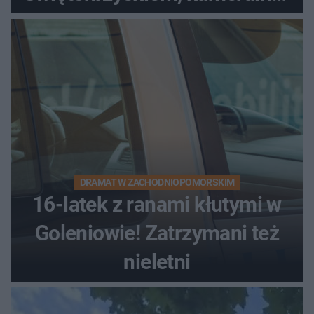
bez tłumów
DRAMAT W ZACHODNIOPOMORSKIM
16-latek z ranami kłutymi w
Goleniowie! Zatrzymani też
nieletni