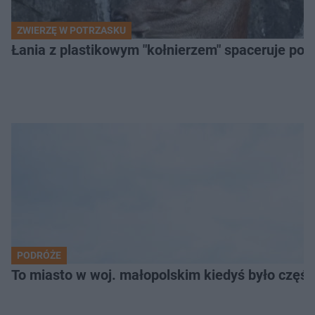
ZWIERZĘ W POTRZASKU
Łania z plastikowym "kołnierzem" spaceruje po s
PODRÓŻE
To miasto w woj. małopolskim kiedyś było części